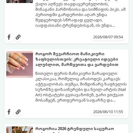
ქალი აღწევს თავდაჯერებულობის,
შინაგანი ჰარმონიისა და სიმწიფის პიკს. ამ
პერიოდში გარდერობი აღარ უნდა
შედგებოდეს სწრაფად ცვლადი,
იაფფასიანი ტრენდებისგან, ის უნდა
უსვამდეს ხაზს ელეგანტურობას, სტატუსსა
ცნობილმა ჰოლივუდელმა სტილისტმა,
და ინდივიდუალურობას.
რომელიც მილიონერებსა და
2026/08/07 09:54
ვარსკვლავებს ამშვენებს, დაასახელა ის
საბაზისო ნივთები და წესები, რომლებიც 40
წელს გადაცილებული თითოეული
როგორ შევარჩიოთ მანიკიური
ქალბატონის გარდერობში უნდა იყოს:
ზაფხულისთვის: კრეატიული იდეები
ალუბლით, მარწყვითა და ვარდებით
წითელი ფერის მანიკიური მარადიული
კლასიკაა, რომელიც არასოდეს კარგავს
აქტუალობას. თუმცა, მიმდინარე ზაფხულის
სეზონზე დიზაინერები და ნეილ-არტის (Nail
Art) ოსტატები გვთავაზობენ, უარი ვთქვათ
მოსაწყენ, ერთფეროვან საფარზე და
ფრჩხილებს ნამდვილი საზაფხულო,
წითელი ფერის სხვადასხვა ტონალობა -
წვნიანი და რომანტიკული განწყობა
კლასიკური ალისფერიდან დაწყებული,
2026/06/10 11:55
მივცეთ.
მუქი შინდისფერით დასრულებული
იდეალური ბაზაა ნათელი და თამამი
ექსპერიმენტებისთვის. გაიგეთ, რომელი
როგორია 2026 ტრენდული საცურაო
სამი მთავარი პრინტი იქნება ივნისის