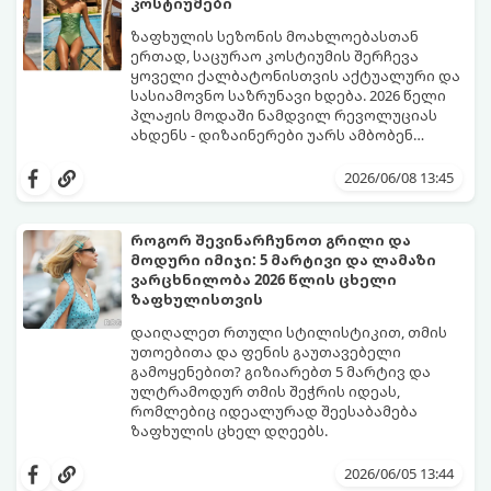
კოსტიუმები
ყველაზე ცხელი ტრენდი ფრჩხილების
მოდაში:
ზაფხულის სეზონის მოახლოებასთან
ერთად, საცურაო კოსტიუმის შერჩევა
ყოველი ქალბატონისთვის აქტუალური და
სასიამოვნო საზრუნავი ხდება. 2026 წელი
პლაჟის მოდაში ნამდვილ რევოლუციას
ახდენს - დიზაინერები უარს ამბობენ
მოსაწყენ, სტანდარტულ ფორმებზე და
წლევანდელი ტენდენციები საშუალებას
აქცენტს აკეთებენ კომფორტის,
გაძლევთ იყოთ მაქსიმალურად თამამი,
2026/06/08 13:45
ფუტურიზმისა და რეტრო სტილის
გამოხატოთ თქვენი ინდივიდუალურობა და
იდეალურ სინთეზზე.
ამავდროულად თავი სრულიად
კომფორტულად იგრძნოთ. გაიგეთ,
როგორ შევინარჩუნოთ გრილი და
რომელი საცურაო კოსტიუმები იქნება 2026
მოდური იმიჯი: 5 მარტივი და ლამაზი
წლის ზაფხულის მთავარი ჰიტი:
ვარცხნილობა 2026 წლის ცხელი
ზაფხულისთვის
დაიღალეთ რთული სტილისტიკით, თმის
უთოებითა და ფენის გაუთავებელი
გამოყენებით? გიზიარებთ 5 მარტივ და
ულტრამოდურ თმის შეჭრის იდეას,
რომლებიც იდეალურად შეესაბამება
ზაფხულის ცხელ დღეებს.
როდესაც თერმომეტრის ხაზი 30 გრადუსს
სცდება, ხოლო ჰაერის ტენიანობა პიკს
2026/06/05 13:44
აღწევს, თმის რთული ვარცხნილობები