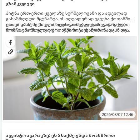
გზამკვლევი
პიტნა ერთ-ერთი ყველაზე სურნელოვანი და ადვილად
გასაზრდელი მცენარეა. ის იდეალურად ეგუება ქოთანში
ცხოვრებას, მეტიც, გამოცდილი მებაღეები გვირჩევენ,
ქოთნის პიტნა მთელი წლის განმავლობაში გაგახარებთ
რომ პიტნა მხოლოდ ქოთანში მოვიყვანოთ, რადგან ღია
ნორჩი, არომატული ფოთლებით ჩაის, ლიმონათისა თუ
გრუნტში (ბაღში) დარგვისას ის ფესვებით ძალიან
კერძებისთვის.
სწრაფად ვრცელდება და სხვა მცენარეებს ავიწროებს.
2026/08/07 12:46
აგვისტო აგარაკზე: ეს 5 საქმე უნდა მოასწროთ