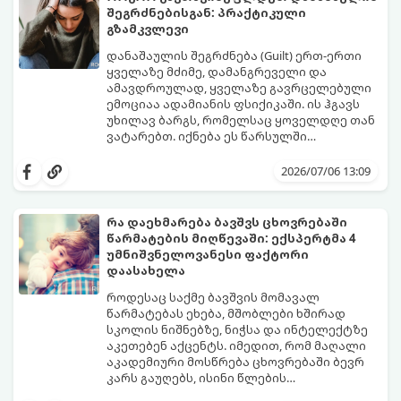
შეგრძნებისგან: პრაქტიკული
გზამკვლევი
დანაშაულის შეგრძნება (Guilt) ერთ-ერთი
ყველაზე მძიმე, დამანგრეველი და
ამავდროულად, ყველაზე გავრცელებული
ემოციაა ადამიანის ფსიქიკაში. ის ჰგავს
უხილავ ბარგს, რომელსაც ყოველდღე თან
ვატარებთ. იქნება ეს წარსულში
დაშვებული შეცდომა, ვინმესთვის გულის
ფსიქოთერაპიაში მიიჩნევა, რომ
ტკენა, ოჯახის წევრებისთვის
დანაშაულის გრძნობას აქვს თავისი
2026/07/06 13:09
არასაკმარისი დროის დათმობა თუ
დადებითი, ევოლუციური ფუნქციაც ის
საკუთარი თავის მიმართ წაყენებული
გვკარნახობს, როდის დავარღვიეთ
გადაჭარბებული მოთხოვნები
საკუთარი თუ საზოგადოებრივი მორალური
რა დაეხმარება ბავშვს ცხოვრებაში
-დანაშაულის განცდა შიგნიდან ფიტავს
კოდექსი. თუმცა, როდესაც ეს ემოცია
წარმატების მიღწევაში: ექსპერტმა 4
ადამიანს და ართმევს მას აწმყოთი
ქრონიკულ ფორმას იღებს, ის ნევროზულ,
გთავაზობთ პრაქტიკულ, ფსიქოლოგიურ
უმნიშვნელოვანესი ფაქტორი
ტკბობის უნარს.
ტოქსიკურ სინდრომად იქცევა.
გზამკვლევს, თუ როგორ დაამუშაოთ
დაასახელა
წარსულის შეცდომები და
გათავისუფლდეთ ამ მძიმე ტვირთისგან:
როდესაც საქმე ბავშვის მომავალ
წარმატებას ეხება, მშობლები ხშირად
სკოლის ნიშნებზე, ნიჭსა და ინტელექტზე
აკეთებენ აქცენტს. იმედით, რომ მაღალი
აკადემიური მოსწრება ცხოვრებაში ბევრ
კარს გაუღებს, ისინი წლების
განმავლობაში მუშაობენ ბავშვის სასკოლო
ექსპერტები განმარტავენ, რომ