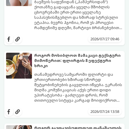
ბავშვის საფენიდან („პამპერსიდან“)
ქოთანზე გადაყვანა ყველა მშობლის
ცხოვრებაში ერთ-ერთი ყველაზე
საპასუხისმგებლო და ხშირად სტრესული
ეტაპია. ბევრს ჰგონია, რომ ეს პროცესი
რამდენიმე დღეში, მარტივი ბრძანებებით
წყდება, თუმცა სინამდვილეში ეს არის
გთავაზობთ დეტალურ გზამკვლევს, თუ
ფიზიოლოგიური და ფსიქოლოგიური
როგორ გახადოთ ეს პროცესი
2026/07/27 09:46
მომწიფების პროცესი, რომელიც
უმტკივნეულო როგორც ბავშვისთვის,
ინდივიდუალურ მიდგომასა და
ისე თქვენთვის.
მოთმინებას მოითხოვს.
როგორ მოხიბლოთ მამაკაცი ტექსტური
მიმოწერით: ფლირტის 8 ეფექტური
ხრიკი
თანამედროვე სამყაროში ფლირტი და
ურთიერთობები ხშირად სწორედ
შეტყობინებების გაცვლით იწყება. ეკრანის
მიღმა კომუნიკაციას აქვს ერთი დიდი
უპირატესობა - გაძლევთ დროს, რომ
თითოეული სიტყვა კარგად მოიფიქროთ
და საიდუმლოებით მოცული, მიმზიდველი
თუ გსურთ, რომ მან ტელეფონს თვალი ვერ
იმიჯი შექმნათ.
მოაცილოს და მოუთმენლად ელოდოს
2026/07/24 13:58
თქვენს ყოველ შეტყობინებას, გამოიყენეთ
ფსიქოლოგიაზე დაფუძნებული ეს 10 ოქროს
წესი:
როგორ გავთავისუფლდეთ დანაშაულის