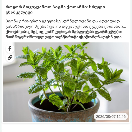
როგორ მოვიყვანოთ პიტნა ქოთანში: სრული
გზამკვლევი
პიტნა ერთ-ერთი ყველაზე სურნელოვანი და ადვილად
გასაზრდელი მცენარეა. ის იდეალურად ეგუება ქოთანში
ცხოვრებას, მეტიც, გამოცდილი მებაღეები გვირჩევენ,
ქოთნის პიტნა მთელი წლის განმავლობაში გაგახარებთ
რომ პიტნა მხოლოდ ქოთანში მოვიყვანოთ, რადგან ღია
ნორჩი, არომატული ფოთლებით ჩაის, ლიმონათისა თუ
გრუნტში (ბაღში) დარგვისას ის ფესვებით ძალიან
კერძებისთვის.
სწრაფად ვრცელდება და სხვა მცენარეებს ავიწროებს.
2026/08/07 12:46