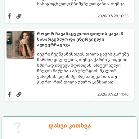
სასიცოცხლოდ მნიშვნელოვანია. თუმცა,
ყოველდღიური ფუსფუსის, საქმეებისა თუ
თუ ხშირად გავიწყდებათ წყლის
უბრალოდ ჩვევის არქონის გამო, დღის
დალევა ან მისი გემო მოსაწყენი
2026/07/28 10:33
განმავლობაში საჭირო ოდენობის წყლის
გეჩვენებათ, დიეტოლოგების ეს 5
დალევა ბევრისთვის ნამდვილ
მარტივი და ეფექტური რჩევა
გამოწვევად რჩება.
დაგეხმარებათ, წყლის სმა
როგორ ჩავანაცვლოთ დილის ყავა: 3
ყოველდღიურ, სასიამოვნო ჩვევად
სასარგებლო და ენერგიული
აქციოთ.
ალტერნატივა
ბევრი ჩვენგანისთვის დილა ყავის გარეშე
წარმოუდგენელია, თუმცა ჭარბი კოფეინი
ხშირად იწვევს შფოთვას, არტერიული
წნევის მატებას ან ენერგიის მკვეთრ
ვარდნას დღის მეორე ნახევარში. თუ
გსურთ, რომ დილა უფრო ჯანსაღად
დაიწყოთ და ენერგია დიდხანს
მიჰყევით ამ გზამკვლევს და აღმოაჩინეთ
შეინარჩუნოთ, ექსპერტები ყავის სამ
თქვენთვის სასურველი სასმელი:
2026/07/23 11:46
საუკეთესო ალტერნატივას გვთავაზობენ.
დასვი კითხვა