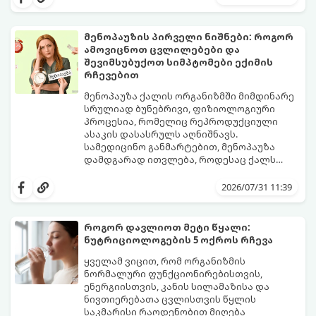
მენოპაუზის პირველი ნიშნები: როგორ
ამოვიცნოთ ცვლილებები და
შევიმსუბუქოთ სიმპტომები ექიმის
რჩევებით
მენოპაუზა ქალის ორგანიზმში მიმდინარე
სრულიად ბუნებრივი, ფიზიოლოგიური
პროცესია, რომელიც რეპროდუქციული
ასაკის დასასრულს აღნიშნავს.
სამედიცინო განმარტებით, მენოპაუზა
დამდგარად ითვლება, როდესაც ქალს
ზედიზედ 12 თვის განმავლობაში არ ჰქონია
თუმცა, ორგანიზმში ჰორმონალური
მენსტრუაცია.
ცვლილებები ამ მომენტამდე ბევრად ადრე
2026/07/31 11:39
იწყება - ამ გარდამავალ ეტაპს
პერიმენოპაუზა ეწოდება (რომელიც
საშუალოდ 40-დან 50 წლამდე ასაკში იწყება
როგორ დავლიოთ მეტი წყალი:
და შესაძლოა 4-დან 8 წლამდე
ნუტრიციოლოგების 5 ოქროს რჩევა
გაგრძელდეს).
იმისათვის, რომ ეს პერიოდი შფოთვის
გარეშე გაიაროთ, მნიშვნელოვანია
ყველამ ვიცით, რომ ორგანიზმის
იცოდეთ, რა სიგნალებს გზავნის ორგანიზმი
ნორმალური ფუნქციონირებისთვის,
და როგორ შეიმსუბუქოთ მდგომარეობა
ენერგიისთვის, კანის სილამაზისა და
მეან-გინეკოლოგებისა და
ნივთიერებათა ცვლისთვის წყლის
ნუტრიციოლოგების რეკომენდაციებით.
საკმარისი რაოდენობით მიღება