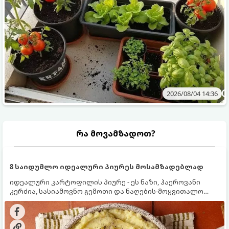
2026/08/04 14:36
რა მოვამზადოთ?
8 საიდუმლო იდეალური პიურეს მოსამზადებლად
იდეალური კარტოფილის პიურე - ეს ნაზი, ჰაეროვანი
კერძია, სასიამოვნო გემოთი და ნაღების-მოყვითალო
ფერით. მისი მომზადება ძალიან მარტივია, მაგრამ
არსებობს რამდენიმე საიდუმლო, რომლებიც უნდა
იცოდეთ, რომ პიურე იდეალურად გემრიელი გამოვიდეს.