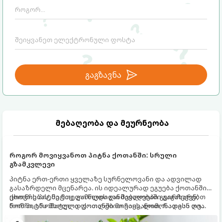
გაგზავნა
მებაღეობა და მეურნეობა
როგორ მოვიყვანოთ პიტნა ქოთანში: სრული
გზამკვლევი
პიტნა ერთ-ერთი ყველაზე სურნელოვანი და ადვილად
გასაზრდელი მცენარეა. ის იდეალურად ეგუება ქოთანში
ცხოვრებას, მეტიც, გამოცდილი მებაღეები გვირჩევენ,
ქოთნის პიტნა მთელი წლის განმავლობაში გაგახარებთ
რომ პიტნა მხოლოდ ქოთანში მოვიყვანოთ, რადგან ღია
ნორჩი, არომატული ფოთლებით ჩაის, ლიმონათისა თუ
გრუნტში (ბაღში) დარგვისას ის ფესვებით ძალიან
კერძებისთვის.