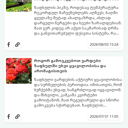
ზაფხულის პიკზე, როდესაც ტემპერატურა
რეკორდულ მაჩვენებლებს აღწევს, ბაღში
ყველაზე მეტად ახალგაზრდა, ახლად
დარგული ნერგები და ხეები ზარალდებიან.
მათ ჯერ კიდევ არ აქვთ საკმარისად ღრმა
და განვითარებული ფესვთა სისტემა, რათა
ნიადაგის ქვედა ფენებიდან ტენი
თუ ახალგაზრდა ხეებს ზაფხულში სწორად
დამოუკიდებლად მოიპოვონ.
არ დავეხმარებით, მათ შესაძლოა
2026/08/03 15:24
ფოთლები დასცვივდეთ, ხმობა დაიწყონ ან
ზამთრის ყინვებს სუსტი ორგანიზმით
შეხვდნენ.
როგორ გამოვკვებოთ ვარდები
გთავაზობთ მებაღეების გამოცდილ
ზაფხულში უხვი ყვავილობისა და
საიდუმლოებებსა და ოქროს წესებს, თუ
არომატისთვის
როგორ გადავარჩინოთ ახალგაზრდა ხეები
ზაფხულის სიცხეში:
ზაფხული ვარდების აქტიური ყვავილობისა
და სურნელების პერიოდია. იმისათვის, რომ
ბუჩქებმა უხვად, ხანგრძლივად იყვავილონ
და მსხვილი, კაშკაშა კვირტები
გამოიტანონ, მათ რეგულარული და სწორი
გამოკვება სჭირდებათ. ზაფხულის
პერიოდში მცენარის მოთხოვნილებები
გთავაზობთ რჩევებს, თუ რით და როგორ
იცვლება, ამიტომ მნიშვნელოვანია
გამოვკვებოთ ვარდები ზაფხულში
2026/07/31 11:05
ვიცოდეთ, რომელი სასუქები გამოიყენება
საუკეთესო შედეგის მისაღწევად:
ამ დროს.