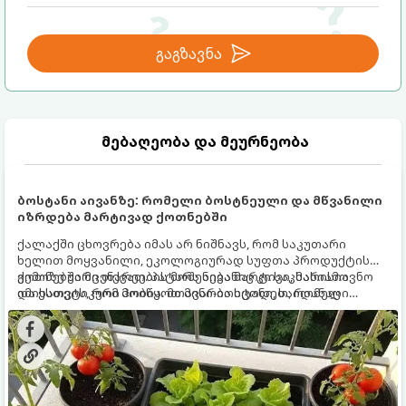
გაგზავნა
მებაღეობა და მეურნეობა
ბოსტანი აივანზე: რომელი ბოსტნეული და მწვანილი
იზრდება მარტივად ქოთნებში
ქალაქში ცხოვრება იმას არ ნიშნავს, რომ საკუთარი
ხელით მოყვანილი, ეკოლოგიურად სუფთა პროდუქტის
გემოზე უარი თქვათ. პატარა აივანიც კი საკმარისია
ქოთნებში მცენარეების მოშენება მარტივი, სასიამოვნო
იმისათვის, რომ მოიწყოთ მინი-ბოსტანი, საიდანაც
და ესთეტიკური ჰობია. მთავარია იცოდეთ, რომელი
ყოველდღიურად ახალ, არომატულ მწვანილსა და
კულტურები ეგუებიან ქოთნის პირობებს ყველაზე კარგად
ბოსტნეულს მოკრეფთ.
და როგორ მოუაროთ მათ სწორად.