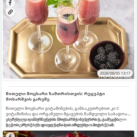
2026/08/05 13:17
წითელი მოცხარი ზამთრისთვის: რეცეპტი
მოხარშვის გარეშე
წითელი მოცხარი ვიტამინების, განსაკუთრებით კი C
ვიტამინისა და ორგანული მჟავების ნამდვილი საბადოა.
თერმული დამუშავების (მოხარშვის) დროს სასარგებლო
ეს მეთოდი ინარჩუნებს მოცხარის ბუნებრივ, კაშკაშა
ნივთიერებების დიდი ნაწილი იშლება. ამიტომ, ამ
გემოს, არომატს და ყველა სასარგებლო თვისებას.
კენკრის ზამთრისთვის შესანახად საუკეთესო გზა
„ცოცხალი ჯემის“ მომზადებაა - მოხარშვის გარეშე.