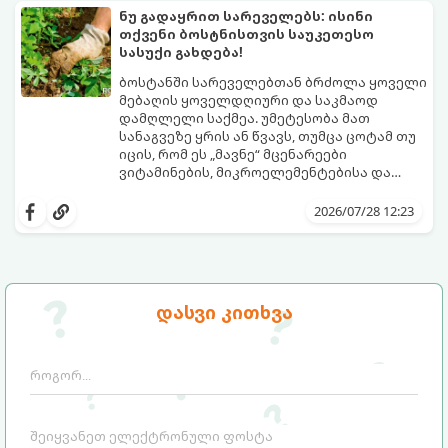
ნუ გადაყრით სარეველებს: ისინი
თქვენი ბოსტნისთვის საუკეთესო
სასუქი გახდება!
ბოსტანში სარეველებთან ბრძოლა ყოველი
მებაღის ყოველდღიური და საკმაოდ
დამღლელი საქმეა. უმეტესობა მათ
სანაგვეზე ყრის ან წვავს, თუმცა ცოტამ თუ
იცის, რომ ეს „მავნე“ მცენარეები
ვიტამინების, მიკროელემენტებისა და
აზოტის ნამდვილი საბადოა.
სარეველებისგან შესაძლებელია უფასო,
ეკოლოგიურად სუფთა და საოცრად
2026/07/28 12:23
ეფექტური ორგანული სასუქის დამზადება,
რომელიც ნიადაგს გაამდიდრებს და
მცენარეების ზრდას დააჩქარებს.
გთავაზობთ სარეველების
სასარგებლოდ გამოყენების 3
დასვი კითხვა
საუკეთესო მეთოდს: