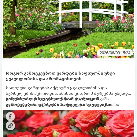
2026/08/03 15:24
როგორ გამოვკვებოთ ვარდები ზაფხულში უხვი
ყვავილობისა და არომატისთვის
ზაფხული ვარდების აქტიური ყვავილობისა და
სურნელების პერიოდია. იმისათვის, რომ ბუჩქებმა უხვად,
ხანგრძლივად იყვავილონ და მსხვილი, კაშკაშა
გთავაზობთ რჩევებს, თუ რით და როგორ
კვირტები გამოიტანონ, მათ რეგულარული და სწორი
გამოვკვებოთ ვარდები ზაფხულში საუკეთესო
გამოკვება სჭირდებათ. ზაფხულის პერიოდში მცენარის
შედეგის მისაღწევად:
მოთხოვნილებები იცვლება, ამიტომ მნიშვნელოვანია
ვიცოდეთ, რომელი სასუქები გამოიყენება ამ დროს.