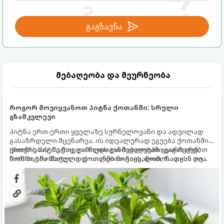
გაგზავნა
მებაღეობა და მეურნეობა
როგორ მოვიყვანოთ პიტნა ქოთანში: სრული
გზამკვლევი
პიტნა ერთ-ერთი ყველაზე სურნელოვანი და ადვილად
გასაზრდელი მცენარეა. ის იდეალურად ეგუება ქოთანში
ცხოვრებას, მეტიც, გამოცდილი მებაღეები გვირჩევენ,
ქოთნის პიტნა მთელი წლის განმავლობაში გაგახარებთ
რომ პიტნა მხოლოდ ქოთანში მოვიყვანოთ, რადგან ღია
ნორჩი, არომატული ფოთლებით ჩაის, ლიმონათისა თუ
გრუნტში (ბაღში) დარგვისას ის ფესვებით ძალიან
კერძებისთვის.
სწრაფად ვრცელდება და სხვა მცენარეებს ავიწროებს.