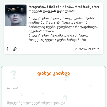
საგრძნობლად გაზრდაში დაეხმარება.
როგორია 5 ნიშანი იმისა, რომ სამყარო
თქვენს დაცვას ცდილობს
ზოგჯერ ცხოვრება დროულ „კარანტინს“
გვიწყობს, რათა ენერგია და ძალები
მართლაც ჩვენი კუთვნილი რაღაცისთვის
შევინარჩუნოთ.
ზოგჯერ ცხოვრებაში დგება პერიოდი,
როდესაც ყველაფერი პირდაპირი
მნიშვნელობით ხელიდან გვეცლება:
იშლება მნიშვნელოვანი გარიგებები,
2026/07/29 12:52
უქმდება დიდხანს ნანატრი მოგზაურობები,
ხოლო ადამიანები, რომლებსაც
ახლობლებად ვთვლიდით, უეცრად მიდიან.
აი, 5 აშკარა ნიშანი იმისა, რომ
ასეთ მომენტებში ადვილია
მომხდარი მარცხი სასჯელი კი არა,
სასოწარკვეთილებაში ჩავარდნა. თუმცა
თქვენი დაცვისკენ მიმართული
დასვი კითხვა
ეზოთერიკასა და ფსიქოლოგიაში ეს
სამყაროს მცდელობაა:
ფენომენი ხშირად სხვანაირად
განიხილება: როგორც სამყაროს (ან ჩვენი
არაცნობიერის) ფარული დამცავი
მექანიზმების მუშაობა, რომელთაც
რეალური, მაგრამ ჯერ კიდევ უხილავი
საფრთხისგან შორს მივყავართ.