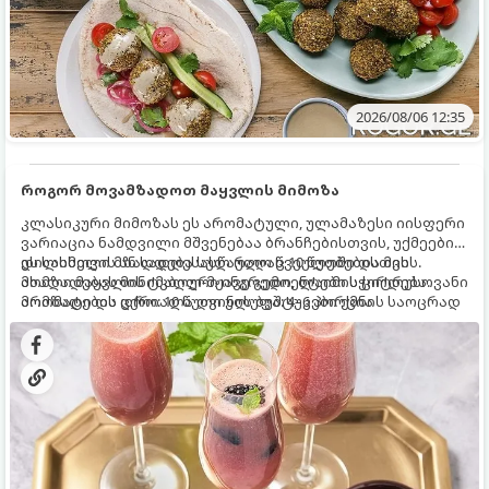
2026/08/06 12:35
როგორ მოვამზადოთ მაყვლის მიმოზა
კლასიკური მიმოზას ეს არომატული, ულამაზესი იისფერი
ვარიაცია ნამდვილი მშვენებაა ბრანჩებისთვის, უქმეების
დილისთვის ან სადღესასწაულო წვეულებებისთვის.
ეს სასმელი მზადდება სულ რაღაც 10 წუთში და მის
ახალი მაყვლის ტკბილ-მჟავე გემო, ლაიმის ციტრუსოვანი
მომზადებას მინიმალური ინგრედიენტები სჭირდება.
არომატი და ცქრიალა ღვინის ბუშტუკები ქმნის საოცრად
მომზადების დრო: 10 წუთი ულუფა: 4–6 პორცია
დახვეწილ და მაგრილებელ კოქტეილს.