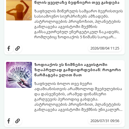
მკაცრ კონტროლს. თუმცა, ახლა სიტუაცია
პრობლემები, რომლებიც უსასრულო
წლის ყველაზე ბედნიერი თვე გახდება
თანდათან შეიცვლება.
გეგონათ, უკან დაიხევს, ამასთან ერთად კი
გაჩნდება მეტი ნდობა მომავლის მიმართ.
ზაფხულის მიწურულს სამყარო ბევრისთვის
რთული პერიოდის შემდეგ ეს ნიშნები
სასიამოვნო სიურპრიზებს ამზადებს.
შეძლებენ ამოისუნთქონ და დაინახონ
ასტროლოგების პროგნოზით, პლანეტების
ახალი შესაძლებლობები.
განლაგება აგვისტოში შექმნის
განსაკუთრებულ ენერგეტიკულ ნაკადებს,
რომლებიც ზოდიაქოს 5 ნიშანს საოცარ
იღბალს, ჰარმონიასა და წარმატებას
მათთვის აგვისტო გარდამტეხი და წლის
მოუტანს.
ყველაზე ბედნიერი თვე აღმოჩნდება.
2026/08/04 11:25
გაიგეთ, მოხვდით თუ არა ამ იღბლიანთა
შორის:
ზოდიაქოს ეს ნიშნები აგვისტოში
ზღაპრულად გამდიდრდებიან: როგორი
წარმატება ელით მათ
ზაფხულის ბოლო თვე ბევრი
ადამიანისთვის არამხოლოდ შვებულებისა
და დასვენების, არამედ ფინანსური
გარღვევის პერიოდიც გახდება.
ასტროლოგების პროგნოზით, პლანეტების
განლაგება აგვისტოში შექმნის უნიკალურ
ენერგეტიკულ ნაკადებს, რომლებიც
გაიგეთ, მოხვდით თუ არა იმ იღბლიანთა
ზოდიაქოს 4 ნიშანს ფინანსური წარმატების
შორის, ვისაც აგვისტოში ფინანსური
2026/07/31 09:56
მიღწევასა და შემოსავლების
იღბალი გაუღიმებს: