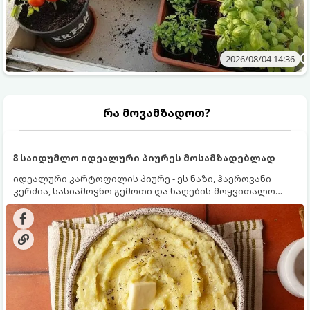
2026/08/04 14:36
რა მოვამზადოთ?
8 საიდუმლო იდეალური პიურეს მოსამზადებლად
იდეალური კარტოფილის პიურე - ეს ნაზი, ჰაეროვანი
კერძია, სასიამოვნო გემოთი და ნაღების-მოყვითალო
ფერით. მისი მომზადება ძალიან მარტივია, მაგრამ
არსებობს რამდენიმე საიდუმლო, რომლებიც უნდა
იცოდეთ, რომ პიურე იდეალურად გემრიელი გამოვიდეს.