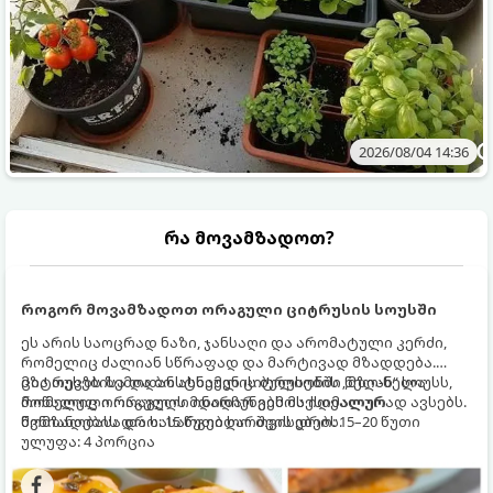
2026/08/04 14:36
რა მოვამზადოთ?
როგორ მოვამზადოთ ორაგული ციტრუსის სოუსში
ეს არის საოცრად ნაზი, ჯანსაღი და არომატული კერძი,
რომელიც ძალიან სწრაფად და მარტივად მზადდება.
ციტრუსებისა და ბოსტნეულის ბულიონში ნელ-ნელა
მზა თევზს ზემოდან ასხამენ ციტრუსების „მზიან“ სოუსს,
მოწალული ორაგული ინარჩუნებს მაქსიმალურ
რომელიც ორაგულის მდიდარ გემოს იდეალურად ავსებს.
წვნიანობასა და სასარგებლო თვისებებს.
მომზადების დრო: 15 წუთი ხარშვის დრო: 15–20 წუთი
ულუფა: 4 პორცია