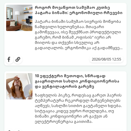
ეფექტურ გზებს ამ პრობლემის ერთხელ და
სამუდამოდ მოსაგვარებლად:
როგორ მოვაწყოთ სამუშაო კუთხე
პატარა ბინაში: ერგონომიული რჩევები
პატარა ბინაში სამუშაო სივრცის მოწყობა
ნამდვილი ხელოვნებაა. მთავარი
გამოწვევაა, ისე შევქმნათ პროდუქტიული
გარემო, რომ ბინამ „ოფისის“ იერი არ
მიიღოს და თქვენი სხეულიც არ
გადაიღალოს. ერგონომიკა აქ გადამწყვეტ
როლს თამაშობს.
აი, როგორ მოაწყოთ იდეალური სამუშაო
კუთხე მცირე ფართში:
2026/08/05 12:55
10 ეფექტური მეთოდი, სწრაფად
გააგრილოთ სახლი კონდიციონერისა
და ვენტილატორის გარეშე
ზაფხულის პიკზე, როდესაც გარეთ ჰაერის
ტემპერატურა რეკორდულ მაჩვენებლებს
აღწევს, სახლში სითბო გაუტანელი ხდება.
სიტუაცია კიდევ უფრო რთულდება, თუ
ბინაში კონდიციონერი არ გაქვთ ან
ელექტროენერგია გაითიშა.
საბედნიეროდ, არსებობს ფიზიკის მარტივი