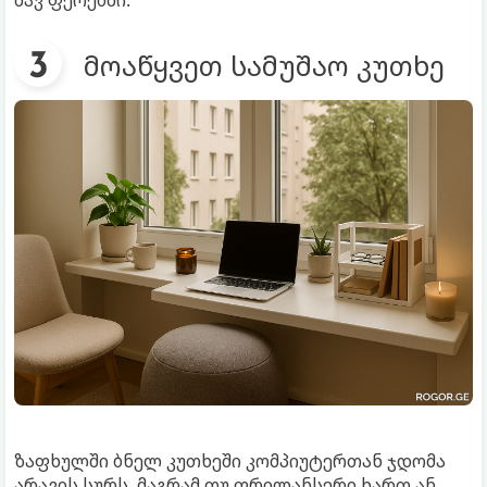
მოაწყვეთ სამუშაო კუთხე
ზაფხულში ბნელ კუთხეში კომპიუტერთან ჯდომა
არავის სურს. მაგრამ თუ ფრილანსერი ხართ ან