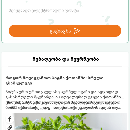
გაგზავნა
მებაღეობა და მეურნეობა
როგორ მოვიყვანოთ პიტნა ქოთანში: სრული
გზამკვლევი
პიტნა ერთ-ერთი ყველაზე სურნელოვანი და ადვილად
გასაზრდელი მცენარეა. ის იდეალურად ეგუება ქოთანში
ცხოვრებას, მეტიც, გამოცდილი მებაღეები გვირჩევენ,
ქოთნის პიტნა მთელი წლის განმავლობაში გაგახარებთ
რომ პიტნა მხოლოდ ქოთანში მოვიყვანოთ, რადგან ღია
ნორჩი, არომატული ფოთლებით ჩაის, ლიმონათისა თუ
გრუნტში (ბაღში) დარგვისას ის ფესვებით ძალიან
კერძებისთვის.
სწრაფად ვრცელდება და სხვა მცენარეებს ავიწროებს.