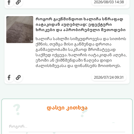
კანონები და გამოცდილი ყოფითი ხრიკები,
2026/08/03 14:38
რომლებიც დაგეხმარებათ, საგრძნობლად
დაწიოთ ტემპერატურა სახლში და შექმნათ
სასიამოვნო სიგრილე სპეციალური
როგორ გავწმინდოთ ხალიჩა სწრაფად
ტექნიკის გარეშეც.
იატაკიდან აუღებლად: ეფექტური
გთავაზობთ 10 საუკეთესო და
ხრიკები და აპრობირებული მეთოდები
ხელმისაწვდომ მეთოდს:
ხალიჩა სახლში სიმყუდროვესა და სითბოს
ქმნის, თუმცა მისი გაწმენდა დროთა
განმავლობაში საკმაოდ შრომატევად
საქმედ იქცევა. ხალიჩის იატაკიდან აღება,
ეზოში ან ქიმწმენდაში წაღება დიდი
ძალისხმევასა და ფინანსებს მოითხოვს.
სინამდვილეში, არსებობს რამდენიმე
ეფექტური, ბიუჯეტური და აპრობირებული
2026/07/24 09:31
მეთოდი, რომელთა დახმარებითაც
შეძლებთ ხალიჩის ადგილზევე გაწმენდას,
ლაქების ამოყვანასა და პირვანდელი
სიახლის დაბრუნებას.
დასვი კითხვა