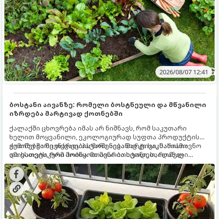
2026/08/07 12:41
ბოსტანი აივანზე: რომელი ბოსტნეული და მწვანილი
იზრდება მარტივად ქოთნებში
ქალაქში ცხოვრება იმას არ ნიშნავს, რომ საკუთარი
ხელით მოყვანილი, ეკოლოგიურად სუფთა პროდუქტის
გემოზე უარი თქვათ. პატარა აივანიც კი საკმარისია
ქოთნებში მცენარეების მოშენება მარტივი, სასიამოვნო
იმისათვის, რომ მოიწყოთ მინი-ბოსტანი, საიდანაც
და ესთეტიკური ჰობია. მთავარია იცოდეთ, რომელი
ყოველდღიურად ახალ, არომატულ მწვანილსა და
კულტურები ეგუებიან ქოთნის პირობებს ყველაზე კარგად
ბოსტნეულს მოკრეფთ.
და როგორ მოუაროთ მათ სწორად.