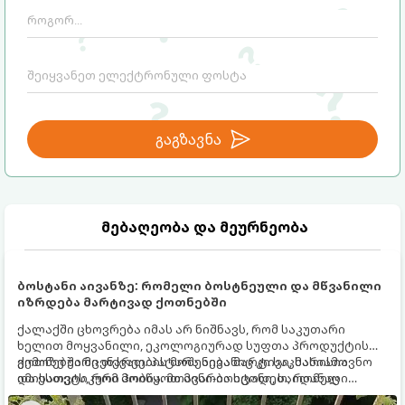
გაგზავნა
მებაღეობა და მეურნეობა
ბოსტანი აივანზე: რომელი ბოსტნეული და მწვანილი
იზრდება მარტივად ქოთნებში
ქალაქში ცხოვრება იმას არ ნიშნავს, რომ საკუთარი
ხელით მოყვანილი, ეკოლოგიურად სუფთა პროდუქტის
გემოზე უარი თქვათ. პატარა აივანიც კი საკმარისია
ქოთნებში მცენარეების მოშენება მარტივი, სასიამოვნო
იმისათვის, რომ მოიწყოთ მინი-ბოსტანი, საიდანაც
და ესთეტიკური ჰობია. მთავარია იცოდეთ, რომელი
ყოველდღიურად ახალ, არომატულ მწვანილსა და
კულტურები ეგუებიან ქოთნის პირობებს ყველაზე კარგად