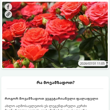
გამოკვება სჭირდებათ. ზაფხულის პერიოდში მცენარის
შედეგის მისაღწევად:
მოთხოვნილებები იცვლება, ამიტომ მნიშვნელოვანია
ვიცოდეთ, რომელი სასუქები გამოიყენება ამ დროს.
2026/07/31 11:05
რა მოვამზადოთ?
როგორ მოვამზადოთ ვეგეტარიანული ფალაფელი
ახლო აღმოსავლეთის ეს ლეგენდარული კერძი