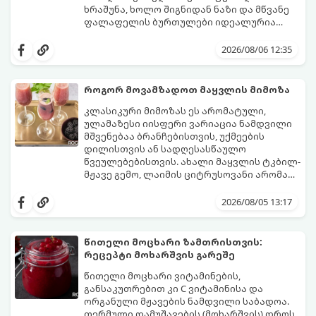
ხრაშუნა, ხოლო შიგნიდან ნაზი და მწვანე
ფალაფელის ბურთულები იდეალურია
პიტაში (არაბულ პურში) ჩასადებად,
ამ რეცეპტის მთავარი საიდუმლო იმაში
სალათებთან ერთად ან ტახინის (სესამის)
მდგომარეობს, რომ გამოიყენება
2026/08/06 12:35
სოუსთან მირთმევისთვის.
გამომშრალი და ჩამბალი მუხუდო და არა
დაკონსერვებული, რათა ბურთულებმა
შეწვისას ფორმა იდეალურად შეინარჩუნოს
როგორ მოვამზადოთ მაყვლის მიმოზა
და არ დაიშალოს.
მომზადების დრო: 20 წუთი (დამატებით
კლასიკური მიმოზას ეს არომატული,
მუხუდოს ჩალბობის დრო: 12-24 საათი)
ულამაზესი იისფერი ვარიაცია ნამდვილი
შეწვის დრო: 10–15 წუთი ულუფა: 20–24 ცალი
მშვენებაა ბრანჩებისთვის, უქმეების
ბურთულა (4–6 პორცია)
დილისთვის ან სადღესასწაულო
წვეულებებისთვის. ახალი მაყვლის ტკბილ-
მჟავე გემო, ლაიმის ციტრუსოვანი არომატი
და ცქრიალა ღვინის ბუშტუკები ქმნის
ეს სასმელი მზადდება სულ რაღაც 10 წუთში
საოცრად დახვეწილ და მაგრილებელ
და მის მომზადებას მინიმალური
2026/08/05 13:17
კოქტეილს.
ინგრედიენტები სჭირდება.
მომზადების დრო: 10 წუთი ულუფა: 4–6
პორცია
წითელი მოცხარი ზამთრისთვის:
რეცეპტი მოხარშვის გარეშე
წითელი მოცხარი ვიტამინების,
განსაკუთრებით კი C ვიტამინისა და
ორგანული მჟავების ნამდვილი საბადოა.
თერმული დამუშავების (მოხარშვის) დროს