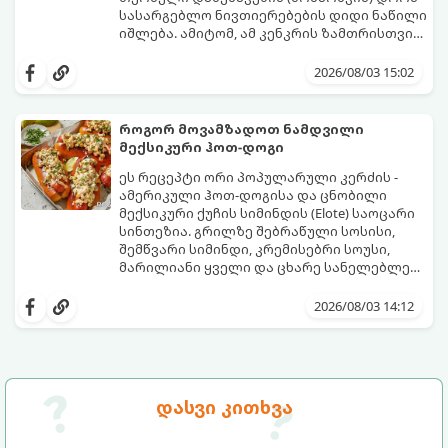
სასარგებლო ნივთიერებების დიდი ნაწილი
იშლება. ამიტომ, ამ კენკრის ზამთრისთვის
შესანახად საუკეთესო გზა „ცოცხალი ჯემის“
ეს მეთოდი ინარჩუნებს მოცხარის
მომზადებაა - მოხარშვის გარეშე.
ბუნებრივ, კაშკაშა გემოს, არომატს და
2026/08/03 15:02
ყველა სასარგებლო თვისებას.
როგორ მოვამზადოთ ნამდვილი
მექსიკური ჰოთ-დოგი
ეს რეცეპტი ორი პოპულარული კერძის -
ამერიკული ჰოთ-დოგისა და ცნობილი
მექსიკური ქუჩის სიმინდის (Elote) საოცარი
სინთეზია. გრილზე შებრაწული სოსისი,
შემწვარი სიმინდი, კრემისებრი სოუსი,
მარილიანი ყველი და ცხარე სანელებლები
ქმნის ნამდვილი გემოების აფეთქებას.
ეს იდეალური კერძია ეზოს
წვეულებებისთვის, ბარბექიუსთვის ან
2026/08/03 14:12
უბრალოდ მეგობრებთან ერთად გემრიელი
ვახშმისთვის.
მომზადების დრო: 15 წუთი
ულუფა: 8 პორცია
დასვი კითხვა