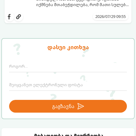
საფრთხისგან შორს მივყავართ.
იქმნება შთაბეჭდილება, რომ მათი სულები
ერთმანეთს ჯერ კიდევ ამ ქვეყნად
გთავაზობთ ზოდიაქოს ნიშნების იმ
მოვლენამდე შეხვდნენ.
იდეალურ წყვილებს, რომლებიც
2026/07/29 09:55
ერთმანეთისთვის ნამდვილ
მონათესავე სულებს წარმოადგენენ:
დასვი კითხვა
გაგზავნა
მებაღეობა და მეურნეობა