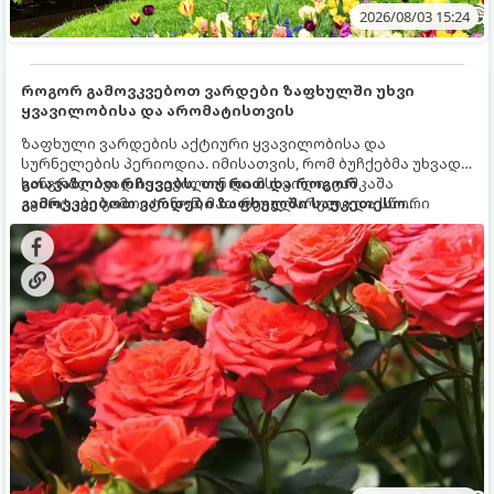
2026/08/03 15:24
როგორ გამოვკვებოთ ვარდები ზაფხულში უხვი
ყვავილობისა და არომატისთვის
ზაფხული ვარდების აქტიური ყვავილობისა და
სურნელების პერიოდია. იმისათვის, რომ ბუჩქებმა უხვად,
ხანგრძლივად იყვავილონ და მსხვილი, კაშკაშა
გთავაზობთ რჩევებს, თუ რით და როგორ
კვირტები გამოიტანონ, მათ რეგულარული და სწორი
გამოვკვებოთ ვარდები ზაფხულში საუკეთესო
გამოკვება სჭირდებათ. ზაფხულის პერიოდში მცენარის
შედეგის მისაღწევად:
მოთხოვნილებები იცვლება, ამიტომ მნიშვნელოვანია
ვიცოდეთ, რომელი სასუქები გამოიყენება ამ დროს.