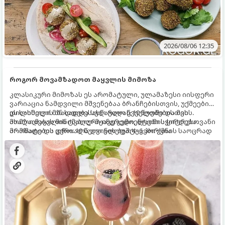
2026/08/06 12:35
როგორ მოვამზადოთ მაყვლის მიმოზა
კლასიკური მიმოზას ეს არომატული, ულამაზესი იისფერი
ვარიაცია ნამდვილი მშვენებაა ბრანჩებისთვის, უქმეების
დილისთვის ან სადღესასწაულო წვეულებებისთვის.
ეს სასმელი მზადდება სულ რაღაც 10 წუთში და მის
ახალი მაყვლის ტკბილ-მჟავე გემო, ლაიმის ციტრუსოვანი
მომზადებას მინიმალური ინგრედიენტები სჭირდება.
არომატი და ცქრიალა ღვინის ბუშტუკები ქმნის საოცრად
მომზადების დრო: 10 წუთი ულუფა: 4–6 პორცია
დახვეწილ და მაგრილებელ კოქტეილს.