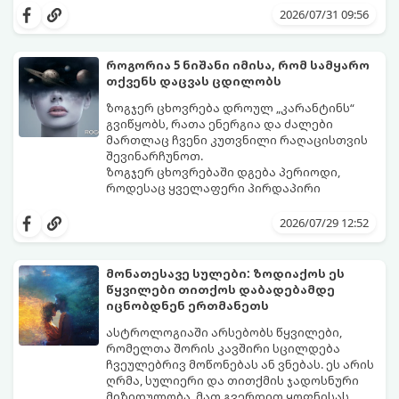
ზოდიაქოს 4 ნიშანს ფინანსური წარმატების
შორის, ვისაც აგვისტოში ფინანსური
2026/07/31 09:56
მიღწევასა და შემოსავლების
იღბალი გაუღიმებს:
საგრძნობლად გაზრდაში დაეხმარება.
როგორია 5 ნიშანი იმისა, რომ სამყარო
თქვენს დაცვას ცდილობს
ზოგჯერ ცხოვრება დროულ „კარანტინს“
გვიწყობს, რათა ენერგია და ძალები
მართლაც ჩვენი კუთვნილი რაღაცისთვის
შევინარჩუნოთ.
ზოგჯერ ცხოვრებაში დგება პერიოდი,
როდესაც ყველაფერი პირდაპირი
მნიშვნელობით ხელიდან გვეცლება:
იშლება მნიშვნელოვანი გარიგებები,
2026/07/29 12:52
უქმდება დიდხანს ნანატრი მოგზაურობები,
ხოლო ადამიანები, რომლებსაც
ახლობლებად ვთვლიდით, უეცრად მიდიან.
აი, 5 აშკარა ნიშანი იმისა, რომ
მონათესავე სულები: ზოდიაქოს ეს
ასეთ მომენტებში ადვილია
მომხდარი მარცხი სასჯელი კი არა,
წყვილები თითქოს დაბადებამდე
სასოწარკვეთილებაში ჩავარდნა. თუმცა
თქვენი დაცვისკენ მიმართული
იცნობდნენ ერთმანეთს
ეზოთერიკასა და ფსიქოლოგიაში ეს
სამყაროს მცდელობაა:
ფენომენი ხშირად სხვანაირად
ასტროლოგიაში არსებობს წყვილები,
განიხილება: როგორც სამყაროს (ან ჩვენი
რომელთა შორის კავშირი სცილდება
არაცნობიერის) ფარული დამცავი
ჩვეულებრივ მოწონებას ან ვნებას. ეს არის
მექანიზმების მუშაობა, რომელთაც
ღრმა, სულიერი და თითქმის ჯადოსნური
რეალური, მაგრამ ჯერ კიდევ უხილავი
მიზიდულობა. მათ გვერდით ყოფნისას