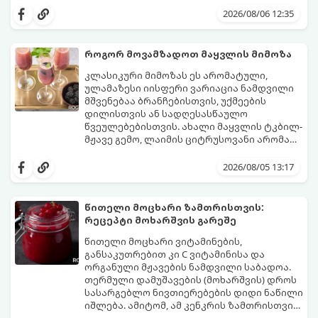
სალათებთან ერთად ან ტახინის (სესამის)
მდგომარეობს, რომ გამოიყენება
2026/08/06 12:35
სოუსთან მირთმევისთვის.
გამომშრალი და ჩამბალი მუხუდო და არა
დაკონსერვებული, რათა ბურთულებმა
შეწვისას ფორმა იდეალურად შეინარჩუნოს
როგორ მოვამზადოთ მაყვლის მიმოზა
და არ დაიშალოს.
მომზადების დრო: 20 წუთი (დამატებით
კლასიკური მიმოზას ეს არომატული,
მუხუდოს ჩალბობის დრო: 12-24 საათი)
ულამაზესი იისფერი ვარიაცია ნამდვილი
შეწვის დრო: 10–15 წუთი ულუფა: 20–24 ცალი
მშვენებაა ბრანჩებისთვის, უქმეების
ბურთულა (4–6 პორცია)
დილისთვის ან სადღესასწაულო
წვეულებებისთვის. ახალი მაყვლის ტკბილ-
მჟავე გემო, ლაიმის ციტრუსოვანი არომატი
და ცქრიალა ღვინის ბუშტუკები ქმნის
ეს სასმელი მზადდება სულ რაღაც 10 წუთში
საოცრად დახვეწილ და მაგრილებელ
და მის მომზადებას მინიმალური
2026/08/05 13:17
კოქტეილს.
ინგრედიენტები სჭირდება.
მომზადების დრო: 10 წუთი ულუფა: 4–6
პორცია
წითელი მოცხარი ზამთრისთვის:
რეცეპტი მოხარშვის გარეშე
წითელი მოცხარი ვიტამინების,
განსაკუთრებით კი C ვიტამინისა და
ორგანული მჟავების ნამდვილი საბადოა.
თერმული დამუშავების (მოხარშვის) დროს
სასარგებლო ნივთიერებების დიდი ნაწილი
იშლება. ამიტომ, ამ კენკრის ზამთრისთვის