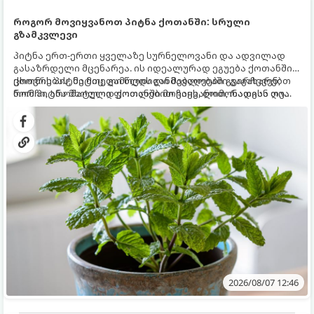
როგორ მოვიყვანოთ პიტნა ქოთანში: სრული
გზამკვლევი
პიტნა ერთ-ერთი ყველაზე სურნელოვანი და ადვილად
გასაზრდელი მცენარეა. ის იდეალურად ეგუება ქოთანში
ცხოვრებას, მეტიც, გამოცდილი მებაღეები გვირჩევენ,
ქოთნის პიტნა მთელი წლის განმავლობაში გაგახარებთ
რომ პიტნა მხოლოდ ქოთანში მოვიყვანოთ, რადგან ღია
ნორჩი, არომატული ფოთლებით ჩაის, ლიმონათისა თუ
გრუნტში (ბაღში) დარგვისას ის ფესვებით ძალიან
კერძებისთვის.
სწრაფად ვრცელდება და სხვა მცენარეებს ავიწროებს.
2026/08/07 12:46