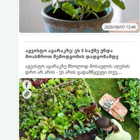
2026/08/07 12:46
აგვისტო აგარაკზე: ეს 5 საქმე უნდა
მოასწროთ შემოდგომის დადგომამდე
აგვისტო აგარაკზე მხოლოდ მოსავლის აღების
დრო არ არის - ეს არის გადამწყვეტი თვე,
როდესაც საფუძველი ეყრება მომავალი წლის
მოსავალს და ბაღი მზადდება შემოდგომა-
ზამთრის სეზონისთვის. იმისათვის, რომ
ნიადაგმა ენერგია აღიდგინოს, ხოლო
მცენარეებმა ზამთარს გაუძლონ, აგვისტოს
ბოლომდე 5 მნიშვნელოვანი საქმის გაკეთება
უნდა მოასწროთ: