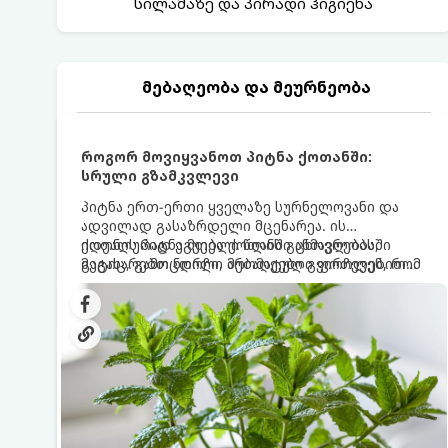
სილამაზე და პირადი ჰიგიენა
მებაღეობა და მეურნეობა
როგორ მოვიყვანოთ პიტნა ქოთანში:
სრული გზამკვლევი
პიტნა ერთ-ერთი ყველაზე სურნელოვანი და
ადვილად გასაზრდელი მცენარეა. ის
იდეალურად ეგუება ქოთანში ცხოვრებას,
ქოთნის პიტნა მთელი წლის განმავლობაში
მეტიც, გამოცდილი მებაღეები გვირჩევენ, რომ
გაგახარებთ ნორჩი, არომატული ფოთლებით
პიტნა მხოლოდ ქოთანში მოვიყვანოთ, რადგან
ჩაის, ლიმონათისა თუ კერძებისთვის.
ღია გრუნტში (ბაღში) დარგვისას ის ფესვებით
ძალიან სწრაფად ვრცელდება და სხვა
მცენარეებს ავიწროებს.