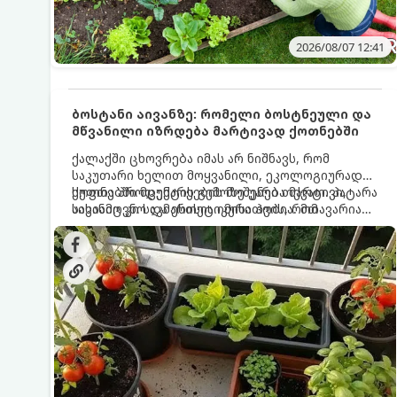
2026/08/07 12:41
ბოსტანი აივანზე: რომელი ბოსტნეული და
მწვანილი იზრდება მარტივად ქოთნებში
ქალაქში ცხოვრება იმას არ ნიშნავს, რომ
საკუთარი ხელით მოყვანილი, ეკოლოგიურად
სუფთა პროდუქტის გემოზე უარი თქვათ. პატარა
ქოთნებში მცენარეების მოშენება მარტივი,
აივანიც კი საკმარისია იმისათვის, რომ
სასიამოვნო და ესთეტიკური ჰობია. მთავარია
მოიწყოთ მინი-ბოსტანი, საიდანაც
იცოდეთ, რომელი კულტურები ეგუებიან
ყოველდღიურად ახალ, არომატულ მწვანილსა
ქოთნის პირობებს ყველაზე კარგად და როგორ
და ბოსტნეულს მოკრეფთ.
მოუაროთ მათ სწორად.