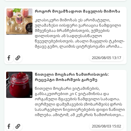
დაკონსერვებული, რათა ბურთულებმა
შეწვისას ფორმა იდეალურად შეინარჩუნოს
როგორ მოვამზადოთ მაყვლის მიმოზა
და არ დაიშალოს.
მომზადების დრო: 20 წუთი (დამატებით
კლასიკური მიმოზას ეს არომატული,
მუხუდოს ჩალბობის დრო: 12-24 საათი)
ულამაზესი იისფერი ვარიაცია ნამდვილი
შეწვის დრო: 10–15 წუთი ულუფა: 20–24 ცალი
მშვენებაა ბრანჩებისთვის, უქმეების
ბურთულა (4–6 პორცია)
დილისთვის ან სადღესასწაულო
წვეულებებისთვის. ახალი მაყვლის ტკბილ-
მჟავე გემო, ლაიმის ციტრუსოვანი არომატი
და ცქრიალა ღვინის ბუშტუკები ქმნის
ეს სასმელი მზადდება სულ რაღაც 10 წუთში
საოცრად დახვეწილ და მაგრილებელ
და მის მომზადებას მინიმალური
2026/08/05 13:17
კოქტეილს.
ინგრედიენტები სჭირდება.
მომზადების დრო: 10 წუთი ულუფა: 4–6
პორცია
წითელი მოცხარი ზამთრისთვის:
რეცეპტი მოხარშვის გარეშე
წითელი მოცხარი ვიტამინების,
განსაკუთრებით კი C ვიტამინისა და
ორგანული მჟავების ნამდვილი საბადოა.
თერმული დამუშავების (მოხარშვის) დროს
სასარგებლო ნივთიერებების დიდი ნაწილი
იშლება. ამიტომ, ამ კენკრის ზამთრისთვის
შესანახად საუკეთესო გზა „ცოცხალი ჯემის“
ეს მეთოდი ინარჩუნებს მოცხარის
მომზადებაა - მოხარშვის გარეშე.
ბუნებრივ, კაშკაშა გემოს, არომატს და
2026/08/03 15:02
ყველა სასარგებლო თვისებას.