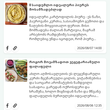
8 საიდუმლო იდეალური პიურეს
მოსამზადებლად
იდეალური კარტოფილის პიურე - ეს ნაზი,
ჰაეროვანი კერძია, სასიამოვნო გემოთი და
ნაღების-მოყვითალო ფერით. მისი
მომზადება ძალიან მარტივია, მაგრამ
არსებობს რამდენიმე საიდუმლო,
რომლებიც უნდა იცოდეთ, რომ პიურე
იდეალურად გემრიელი გამოვიდეს.
2026/08/07 14:00
როგორ მოვამზადოთ ვეგეტარიანული
ფალაფელი
ახლო აღმოსავლეთის ეს ლეგენდარული
კერძი მცენარეული ცილის, ვიტამინებისა
და საოცარი არომატების ნამდვილი
საბადოა. გარედან ოქროსფერი და
ხრაშუნა, ხოლო შიგნიდან ნაზი და მწვანე
ფალაფელის ბურთულები იდეალურია
პიტაში (არაბულ პურში) ჩასადებად,
ამ რეცეპტის მთავარი საიდუმლო იმაში
სალათებთან ერთად ან ტახინის (სესამის)
მდგომარეობს, რომ გამოიყენება
2026/08/06 12:35
სოუსთან მირთმევისთვის.
გამომშრალი და ჩამბალი მუხუდო და არა