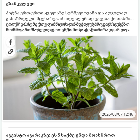
გზამკვლევი
პიტნა ერთ-ერთი ყველაზე სურნელოვანი და ადვილად
გასაზრდელი მცენარეა. ის იდეალურად ეგუება ქოთანში
ცხოვრებას, მეტიც, გამოცდილი მებაღეები გვირჩევენ,
ქოთნის პიტნა მთელი წლის განმავლობაში გაგახარებთ
რომ პიტნა მხოლოდ ქოთანში მოვიყვანოთ, რადგან ღია
ნორჩი, არომატული ფოთლებით ჩაის, ლიმონათისა თუ
გრუნტში (ბაღში) დარგვისას ის ფესვებით ძალიან
კერძებისთვის.
სწრაფად ვრცელდება და სხვა მცენარეებს ავიწროებს.
2026/08/07 12:46
აგვისტო აგარაკზე: ეს 5 საქმე უნდა მოასწროთ