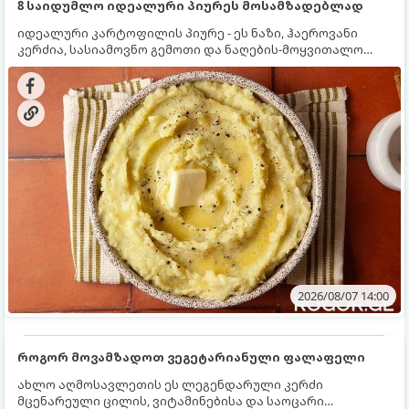
8 საიდუმლო იდეალური პიურეს მოსამზადებლად
იდეალური კარტოფილის პიურე - ეს ნაზი, ჰაეროვანი
კერძია, სასიამოვნო გემოთი და ნაღების-მოყვითალო
ფერით. მისი მომზადება ძალიან მარტივია, მაგრამ
არსებობს რამდენიმე საიდუმლო, რომლებიც უნდა
იცოდეთ, რომ პიურე იდეალურად გემრიელი გამოვიდეს.
2026/08/07 14:00
როგორ მოვამზადოთ ვეგეტარიანული ფალაფელი
ახლო აღმოსავლეთის ეს ლეგენდარული კერძი
მცენარეული ცილის, ვიტამინებისა და საოცარი