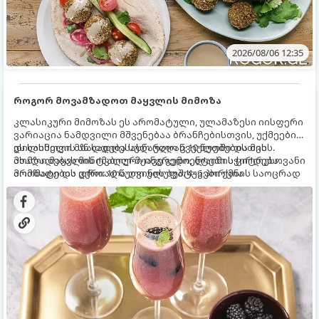
2026/08/06 12:35
როგორ მოვამზადოთ მაყვლის მიმოზა
კლასიკური მიმოზას ეს არომატული, ულამაზესი იისფერი
ვარიაცია ნამდვილი მშვენებაა ბრანჩებისთვის, უქმეების
დილისთვის ან სადღესასწაულო წვეულებებისთვის.
ეს სასმელი მზადდება სულ რაღაც 10 წუთში და მის
ახალი მაყვლის ტკბილ-მჟავე გემო, ლაიმის ციტრუსოვანი
მომზადებას მინიმალური ინგრედიენტები სჭირდება.
არომატი და ცქრიალა ღვინის ბუშტუკები ქმნის საოცრად
მომზადების დრო: 10 წუთი ულუფა: 4–6 პორცია
დახვეწილ და მაგრილებელ კოქტეილს.