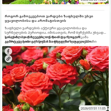
როგორ გამოვკვებოთ ვარდები ზაფხულში უხვი
ყვავილობისა და არომატისთვის
ზაფხული ვარდების აქტიური ყვავილობისა და
სურნელების პერიოდია. იმისათვის, რომ ბუჩქებმა უხვად,
ხანგრძლივად იყვავილონ და მსხვილი, კაშკაშა
გთავაზობთ რჩევებს, თუ რით და როგორ
კვირტები გამოიტანონ, მათ რეგულარული და სწორი
გამოვკვებოთ ვარდები ზაფხულში საუკეთესო
გამოკვება სჭირდებათ. ზაფხულის პერიოდში მცენარის
შედეგის მისაღწევად:
მოთხოვნილებები იცვლება, ამიტომ მნიშვნელოვანია
ვიცოდეთ, რომელი სასუქები გამოიყენება ამ დროს.
2026/07/31 11:05