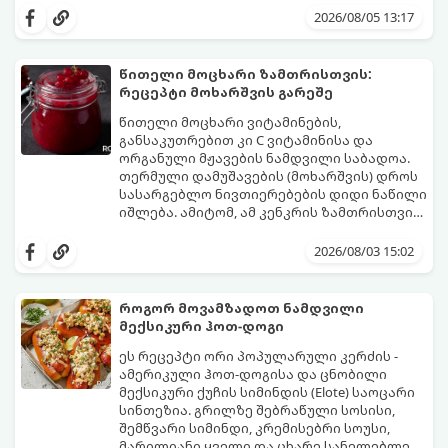
საოცრად დახვეწილ და მაგრილებელ
და მის მომზადებას მინიმალური
2026/08/05 13:17
კოქტეილს.
ინგრედიენტები სჭირდება.
მომზადების დრო: 10 წუთი ულუფა: 4–6
პორცია
წითელი მოცხარი ზამთრისთვის:
რეცეპტი მოხარშვის გარეშე
წითელი მოცხარი ვიტამინების,
განსაკუთრებით კი C ვიტამინისა და
ორგანული მჟავების ნამდვილი საბადოა.
თერმული დამუშავების (მოხარშვის) დროს
სასარგებლო ნივთიერებების დიდი ნაწილი
იშლება. ამიტომ, ამ კენკრის ზამთრისთვის
შესანახად საუკეთესო გზა „ცოცხალი ჯემის“
ეს მეთოდი ინარჩუნებს მოცხარის
მომზადებაა - მოხარშვის გარეშე.
ბუნებრივ, კაშკაშა გემოს, არომატს და
2026/08/03 15:02
ყველა სასარგებლო თვისებას.
როგორ მოვამზადოთ ნამდვილი
მექსიკური ჰოთ-დოგი
ეს რეცეპტი ორი პოპულარული კერძის -
ამერიკული ჰოთ-დოგისა და ცნობილი
მექსიკური ქუჩის სიმინდის (Elote) საოცარი
სინთეზია. გრილზე შებრაწული სოსისი,
შემწვარი სიმინდი, კრემისებრი სოუსი,
მარილიანი ყველი და ცხარე სანელებლები