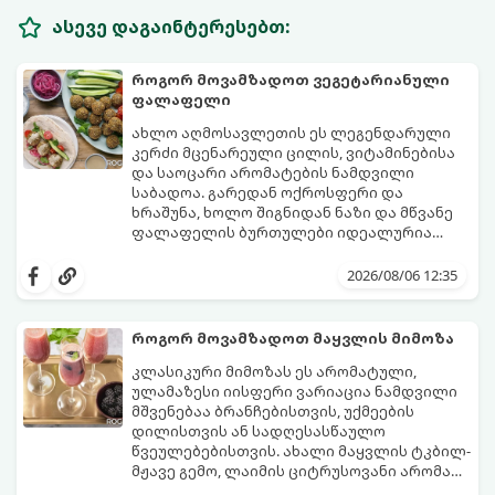
ასევე დაგაინტერესებთ:
როგორ მოვამზადოთ ვეგეტარიანული
ფალაფელი
ახლო აღმოსავლეთის ეს ლეგენდარული
კერძი მცენარეული ცილის, ვიტამინებისა
და საოცარი არომატების ნამდვილი
საბადოა. გარედან ოქროსფერი და
ხრაშუნა, ხოლო შიგნიდან ნაზი და მწვანე
ფალაფელის ბურთულები იდეალურია
პიტაში (არაბულ პურში) ჩასადებად,
ამ რეცეპტის მთავარი საიდუმლო იმაში
სალათებთან ერთად ან ტახინის (სესამის)
მდგომარეობს, რომ გამოიყენება
2026/08/06 12:35
სოუსთან მირთმევისთვის.
გამომშრალი და ჩამბალი მუხუდო და არა
დაკონსერვებული, რათა ბურთულებმა
შეწვისას ფორმა იდეალურად შეინარჩუნოს
როგორ მოვამზადოთ მაყვლის მიმოზა
და არ დაიშალოს.
მომზადების დრო: 20 წუთი (დამატებით
კლასიკური მიმოზას ეს არომატული,
მუხუდოს ჩალბობის დრო: 12-24 საათი)
ულამაზესი იისფერი ვარიაცია ნამდვილი
შეწვის დრო: 10–15 წუთი ულუფა: 20–24 ცალი
მშვენებაა ბრანჩებისთვის, უქმეების
ბურთულა (4–6 პორცია)
დილისთვის ან სადღესასწაულო
წვეულებებისთვის. ახალი მაყვლის ტკბილ-
მჟავე გემო, ლაიმის ციტრუსოვანი არომატი
და ცქრიალა ღვინის ბუშტუკები ქმნის
ეს სასმელი მზადდება სულ რაღაც 10 წუთში