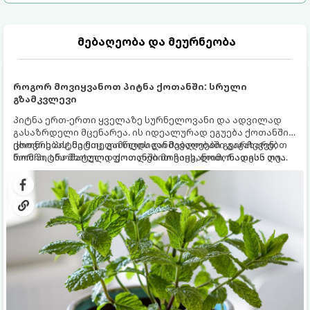
მებაღეობა და მეურნეობა
როგორ მოვიყვანოთ პიტნა ქოთანში: სრული
გზამკვლევი
პიტნა ერთ-ერთი ყველაზე სურნელოვანი და ადვილად
გასაზრდელი მცენარეა. ის იდეალურად ეგუება ქოთანში
ცხოვრებას, მეტიც, გამოცდილი მებაღეები გვირჩევენ,
ქოთნის პიტნა მთელი წლის განმავლობაში გაგახარებთ
რომ პიტნა მხოლოდ ქოთანში მოვიყვანოთ, რადგან ღია
ნორჩი, არომატული ფოთლებით ჩაის, ლიმონათისა თუ
გრუნტში (ბაღში) დარგვისას ის ფესვებით ძალიან
კერძებისთვის.
სწრაფად ვრცელდება და სხვა მცენარეებს ავიწროებს.