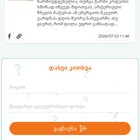
წარმოუდგენელია, თუმცა ჭარბი კოფეინი
ხშირად იწვევს შფოთვას, არტერიული
წნევის მატებას ან ენერგიის მკვეთრ
ვარდნას დღის მეორე ნახევარში. თუ
გსურთ, რომ დილა უფრო ჯანსაღად
დაიწყოთ და ენერგია დიდხანს
მიჰყევით ამ გზამკვლევს და აღმოაჩინეთ
შეინარჩუნოთ, ექსპერტები ყავის სამ
თქვენთვის სასურველი სასმელი:
2026/07/23 11:46
საუკეთესო ალტერნატივას გვთავაზობენ.
დასვი კითხვა
გაგზავნა