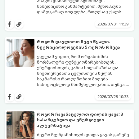
ასაკის დასასრულს აღნიშნავს.
სამედიცინო განმარტებით, მენოპაუზა
დამდგარად ითვლება, როდესაც ქალს
ზედიზედ 12 თვის განმავლობაში არ ჰქონია
თუმცა, ორგანიზმში ჰორმონალური
მენსტრუაცია.
ცვლილებები ამ მომენტამდე ბევრად ადრე
2026/07/31 11:39
იწყება - ამ გარდამავალ ეტაპს
პერიმენოპაუზა ეწოდება (რომელიც
საშუალოდ 40-დან 50 წლამდე ასაკში იწყება
როგორ დავლიოთ მეტი წყალი:
და შესაძლოა 4-დან 8 წლამდე
ნუტრიციოლოგების 5 ოქროს რჩევა
გაგრძელდეს).
იმისათვის, რომ ეს პერიოდი შფოთვის
გარეშე გაიაროთ, მნიშვნელოვანია
ყველამ ვიცით, რომ ორგანიზმის
იცოდეთ, რა სიგნალებს გზავნის ორგანიზმი
ნორმალური ფუნქციონირებისთვის,
და როგორ შეიმსუბუქოთ მდგომარეობა
ენერგიისთვის, კანის სილამაზისა და
მეან-გინეკოლოგებისა და
ნივთიერებათა ცვლისთვის წყლის
ნუტრიციოლოგების რეკომენდაციებით.
საკმარისი რაოდენობით მიღება
სასიცოცხლოდ მნიშვნელოვანია. თუმცა,
ყოველდღიური ფუსფუსის, საქმეებისა თუ
თუ ხშირად გავიწყდებათ წყლის
უბრალოდ ჩვევის არქონის გამო, დღის
დალევა ან მისი გემო მოსაწყენი
2026/07/28 10:33
განმავლობაში საჭირო ოდენობის წყლის
გეჩვენებათ, დიეტოლოგების ეს 5
დალევა ბევრისთვის ნამდვილ
მარტივი და ეფექტური რჩევა
გამოწვევად რჩება.
დაგეხმარებათ, წყლის სმა
როგორ ჩავანაცვლოთ დილის ყავა: 3
ყოველდღიურ, სასიამოვნო ჩვევად
სასარგებლო და ენერგიული
აქციოთ.
ალტერნატივა
ბევრი ჩვენგანისთვის დილა ყავის გარეშე