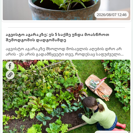
2026/08/07 12:46
აგვისტო აგარაკზე: ეს 5 საქმე უნდა მოასწროთ
შემოდგომის დადგომამდე
აგვისტო აგარაკზე მხოლოდ მოსავლის აღების დრო არ
არის - ეს არის გადამწყვეტი თვე, როდესაც საფუძველი
ეყრება მომავალი წლის მოსავალს და ბაღი მზადდება
შემოდგომა-ზამთრის სეზონისთვის. იმისათვის, რომ
ნიადაგმა ენერგია აღიდგინოს, ხოლო მცენარეებმა
ზამთარს გაუძლონ, აგვისტოს ბოლომდე 5
მნიშვნელოვანი საქმის გაკეთება უნდა მოასწროთ: