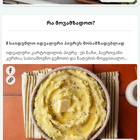
რა მოვამზადოთ?
8 საიდუმლო იდეალური პიურეს მოსამზადებლად
იდეალური კარტოფილის პიურე - ეს ნაზი, ჰაეროვანი
კერძია, სასიამოვნო გემოთი და ნაღების-მოყვითალო
ფერით. მისი მომზადება ძალიან მარტივია, მაგრამ
არსებობს რამდენიმე საიდუმლო, რომლებიც უნდა
იცოდეთ, რომ პიურე იდეალურად გემრიელი გამოვიდეს.