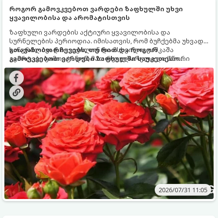
როგორ გამოვკვებოთ ვარდები ზაფხულში უხვი
ყვავილობისა და არომატისთვის
ზაფხული ვარდების აქტიური ყვავილობისა და
სურნელების პერიოდია. იმისათვის, რომ ბუჩქებმა უხვად,
ხანგრძლივად იყვავილონ და მსხვილი, კაშკაშა
გთავაზობთ რჩევებს, თუ რით და როგორ
კვირტები გამოიტანონ, მათ რეგულარული და სწორი
გამოვკვებოთ ვარდები ზაფხულში საუკეთესო
გამოკვება სჭირდებათ. ზაფხულის პერიოდში მცენარის
შედეგის მისაღწევად:
მოთხოვნილებები იცვლება, ამიტომ მნიშვნელოვანია
ვიცოდეთ, რომელი სასუქები გამოიყენება ამ დროს.
2026/07/31 11:05