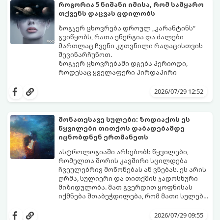
როგორია 5 ნიშანი იმისა, რომ სამყარო
თქვენს დაცვას ცდილობს
ზოგჯერ ცხოვრება დროულ „კარანტინს“
გვიწყობს, რათა ენერგია და ძალები
მართლაც ჩვენი კუთვნილი რაღაცისთვის
შევინარჩუნოთ.
ზოგჯერ ცხოვრებაში დგება პერიოდი,
როდესაც ყველაფერი პირდაპირი
მნიშვნელობით ხელიდან გვეცლება:
იშლება მნიშვნელოვანი გარიგებები,
2026/07/29 12:52
უქმდება დიდხანს ნანატრი მოგზაურობები,
ხოლო ადამიანები, რომლებსაც
ახლობლებად ვთვლიდით, უეცრად მიდიან.
აი, 5 აშკარა ნიშანი იმისა, რომ
მონათესავე სულები: ზოდიაქოს ეს
ასეთ მომენტებში ადვილია
მომხდარი მარცხი სასჯელი კი არა,
წყვილები თითქოს დაბადებამდე
სასოწარკვეთილებაში ჩავარდნა. თუმცა
თქვენი დაცვისკენ მიმართული
იცნობდნენ ერთმანეთს
ეზოთერიკასა და ფსიქოლოგიაში ეს
სამყაროს მცდელობაა:
ფენომენი ხშირად სხვანაირად
ასტროლოგიაში არსებობს წყვილები,
განიხილება: როგორც სამყაროს (ან ჩვენი
რომელთა შორის კავშირი სცილდება
არაცნობიერის) ფარული დამცავი
ჩვეულებრივ მოწონებას ან ვნებას. ეს არის
მექანიზმების მუშაობა, რომელთაც
ღრმა, სულიერი და თითქმის ჯადოსნური
რეალური, მაგრამ ჯერ კიდევ უხილავი
მიზიდულობა. მათ გვერდით ყოფნისას
საფრთხისგან შორს მივყავართ.
იქმნება შთაბეჭდილება, რომ მათი სულები
ერთმანეთს ჯერ კიდევ ამ ქვეყნად
გთავაზობთ ზოდიაქოს ნიშნების იმ
მოვლენამდე შეხვდნენ.
იდეალურ წყვილებს, რომლებიც
2026/07/29 09:55