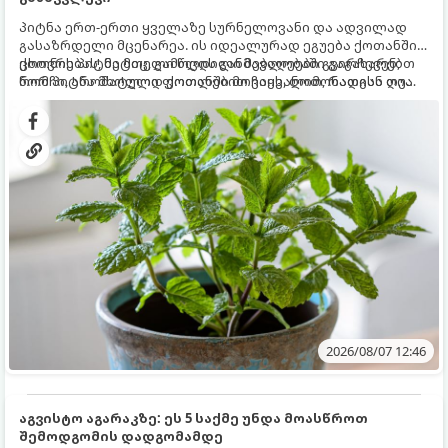
პიტნა ერთ-ერთი ყველაზე სურნელოვანი და ადვილად
გასაზრდელი მცენარეა. ის იდეალურად ეგუება ქოთანში
ცხოვრებას, მეტიც, გამოცდილი მებაღეები გვირჩევენ,
ქოთნის პიტნა მთელი წლის განმავლობაში გაგახარებთ
რომ პიტნა მხოლოდ ქოთანში მოვიყვანოთ, რადგან ღია
ნორჩი, არომატული ფოთლებით ჩაის, ლიმონათისა თუ
გრუნტში (ბაღში) დარგვისას ის ფესვებით ძალიან
კერძებისთვის.
სწრაფად ვრცელდება და სხვა მცენარეებს ავიწროებს.
2026/08/07 12:46
აგვისტო აგარაკზე: ეს 5 საქმე უნდა მოასწროთ
შემოდგომის დადგომამდე