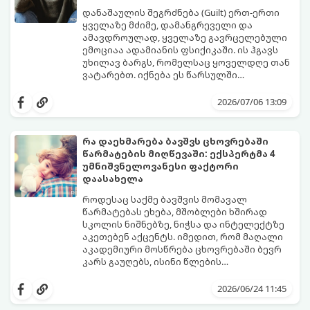
დანაშაულის შეგრძნება (Guilt) ერთ-ერთი
ყველაზე მძიმე, დამანგრეველი და
ამავდროულად, ყველაზე გავრცელებული
ემოციაა ადამიანის ფსიქიკაში. ის ჰგავს
უხილავ ბარგს, რომელსაც ყოველდღე თან
ვატარებთ. იქნება ეს წარსულში
დაშვებული შეცდომა, ვინმესთვის გულის
ფსიქოთერაპიაში მიიჩნევა, რომ
ტკენა, ოჯახის წევრებისთვის
დანაშაულის გრძნობას აქვს თავისი
2026/07/06 13:09
არასაკმარისი დროის დათმობა თუ
დადებითი, ევოლუციური ფუნქციაც ის
საკუთარი თავის მიმართ წაყენებული
გვკარნახობს, როდის დავარღვიეთ
გადაჭარბებული მოთხოვნები
საკუთარი თუ საზოგადოებრივი მორალური
რა დაეხმარება ბავშვს ცხოვრებაში
-დანაშაულის განცდა შიგნიდან ფიტავს
კოდექსი. თუმცა, როდესაც ეს ემოცია
წარმატების მიღწევაში: ექსპერტმა 4
ადამიანს და ართმევს მას აწმყოთი
ქრონიკულ ფორმას იღებს, ის ნევროზულ,
გთავაზობთ პრაქტიკულ, ფსიქოლოგიურ
უმნიშვნელოვანესი ფაქტორი
ტკბობის უნარს.
ტოქსიკურ სინდრომად იქცევა.
გზამკვლევს, თუ როგორ დაამუშაოთ
დაასახელა
წარსულის შეცდომები და
გათავისუფლდეთ ამ მძიმე ტვირთისგან:
როდესაც საქმე ბავშვის მომავალ
წარმატებას ეხება, მშობლები ხშირად
სკოლის ნიშნებზე, ნიჭსა და ინტელექტზე
აკეთებენ აქცენტს. იმედით, რომ მაღალი
აკადემიური მოსწრება ცხოვრებაში ბევრ
კარს გაუღებს, ისინი წლების
განმავლობაში მუშაობენ ბავშვის სასკოლო
ექსპერტები განმარტავენ, რომ
შედეგების გაუმჯობესებაზე. თუმცა,
თვითკონტროლი ადამიანს ეხმარება
2026/06/24 11:45
არსებობს კიდევ ერთი უნარი, რომელიც
სირთულეების გადალახვაში, ჯანსაღი