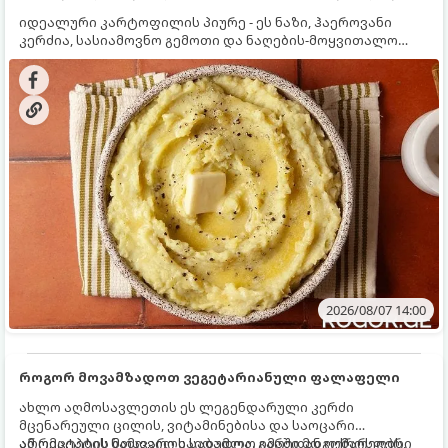
იდეალური კარტოფილის პიურე - ეს ნაზი, ჰაეროვანი
კერძია, სასიამოვნო გემოთი და ნაღების-მოყვითალო
ფერით. მისი მომზადება ძალიან მარტივია, მაგრამ
არსებობს რამდენიმე საიდუმლო, რომლებიც უნდა
იცოდეთ, რომ პიურე იდეალურად გემრიელი გამოვიდეს.
2026/08/07 14:00
როგორ მოვამზადოთ ვეგეტარიანული ფალაფელი
ახლო აღმოსავლეთის ეს ლეგენდარული კერძი
მცენარეული ცილის, ვიტამინებისა და საოცარი
არომატების ნამდვილი საბადოა. გარედან ოქროსფერი
ამ რეცეპტის მთავარი საიდუმლო იმაში მდგომარეობს,