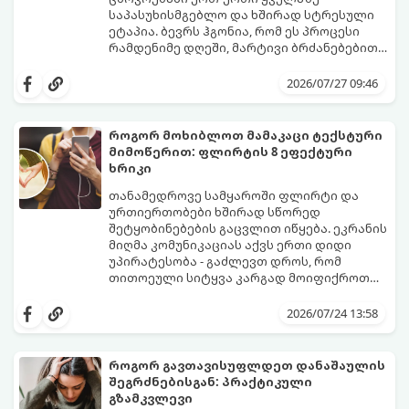
საპასუხისმგებლო და ხშირად სტრესული
ეტაპია. ბევრს ჰგონია, რომ ეს პროცესი
რამდენიმე დღეში, მარტივი ბრძანებებით
წყდება, თუმცა სინამდვილეში ეს არის
გთავაზობთ დეტალურ გზამკვლევს, თუ
ფიზიოლოგიური და ფსიქოლოგიური
როგორ გახადოთ ეს პროცესი
2026/07/27 09:46
მომწიფების პროცესი, რომელიც
უმტკივნეულო როგორც ბავშვისთვის,
ინდივიდუალურ მიდგომასა და
ისე თქვენთვის.
მოთმინებას მოითხოვს.
როგორ მოხიბლოთ მამაკაცი ტექსტური
მიმოწერით: ფლირტის 8 ეფექტური
ხრიკი
თანამედროვე სამყაროში ფლირტი და
ურთიერთობები ხშირად სწორედ
შეტყობინებების გაცვლით იწყება. ეკრანის
მიღმა კომუნიკაციას აქვს ერთი დიდი
უპირატესობა - გაძლევთ დროს, რომ
თითოეული სიტყვა კარგად მოიფიქროთ
და საიდუმლოებით მოცული, მიმზიდველი
თუ გსურთ, რომ მან ტელეფონს თვალი ვერ
იმიჯი შექმნათ.
მოაცილოს და მოუთმენლად ელოდოს
2026/07/24 13:58
თქვენს ყოველ შეტყობინებას, გამოიყენეთ
ფსიქოლოგიაზე დაფუძნებული ეს 10 ოქროს
წესი:
როგორ გავთავისუფლდეთ დანაშაულის
შეგრძნებისგან: პრაქტიკული
გზამკვლევი