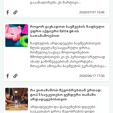
გააანალიზებს. ეს მარტივი
ფსიქოლოგიური ტესტი, რომელიც
დახუჭეთ თვალები, ღრმად ჩაისუნთქეთ,
ასოციაციურ აღქმაზეა დაფუძნებული,
აირჩიეთ სამი წერილიდან ის ერთი,
2026/07/07 10:46
დაგეხმარებათ გაიგოთ, თუ რა მთავარი
რომელიც ყველაზე მეტად გიზიდავთ და
გზავნილი ან რჩევა აქვს სამყაროს
წაიკითხეთ თქვენი პასუხი.
თქვენთვის ცხოვრების ამ ეტაპზე.
როგორ გავხადოთ ბავშვების ზაფხული
უფრო აქტიური Extra.ge-ის
სათამაშოებით
ზაფხულის არდადეგები ბავშვებისთვის
წლის ყველაზე საყვარელი დროა,
რომელიც სავსეა მოლოდინებით.
მშობლებისთვის კი ეს პერიოდი სრულიად
ახალ გამოწვევებთან ასოცირდება.
მთავარი ამოცანა ბავშვების ეკრანებისგან
მოწყვეტა და მათი ენერგიის სწორად
extra.ge
- ყველაზე დიდი ციფრული
მიმართვაა. მნიშვნელოვანია მათთვის
მარკეტფლეისი საქართველოში,
2026/06/17 17:30
ისეთი გარემოს შექმნა, სადაც დროს
გთავაზობთ პლატფორმას, რომელიც ამ
ხალისიანად და აქტიურად გაატარებენ.
პრობლემის მარტივად გადაჭრაში
ჯანსაღი რუტინა დასვენების დღეებშიც
დაგეხმარებათ. აქ ყველა ასაკისა და
რა ვითამაშოთ მეგობრებთან ერთად:
აუცილებელია.
ინტერესის მქონე ბავშვისთვის მოიძებნება
ტოპ 5 საუკეთესო გუნდური თამაში
იდეალური გასართობი საშუალება.
არდადეგებისთვის
არდადეგები და დასვენების დღეები
საუკეთესო დროა მეგობრების დიდი