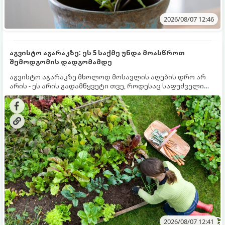
2026/08/07 12:46
აგვისტო აგარაკზე: ეს 5 საქმე უნდა მოასწროთ
შემოდგომის დადგომამდე
აგვისტო აგარაკზე მხოლოდ მოსავლის აღების დრო არ
არის - ეს არის გადამწყვეტი თვე, როდესაც საფუძველი
ეყრება მომავალი წლის მოსავალს და ბაღი მზადდება
შემოდგომა-ზამთრის სეზონისთვის. იმისათვის, რომ
ნიადაგმა ენერგია აღიდგინოს, ხოლო მცენარეებმა
ზამთარს გაუძლონ, აგვისტოს ბოლომდე 5
მნიშვნელოვანი საქმის გაკეთება უნდა მოასწროთ:
2026/08/07 12:41