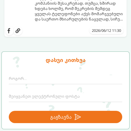
კომპანიის შესაკრებად. თუმცა, ხშირად
ხდება ხოლმე, რომ შეკრების შემდეგ
ყველას ტელეფონები აქვს მომარჯვებული
და საერთო მხიარულების ნაცვლად, სიჩუმე
ისადგურებს. ამ სიტუაციიდან თავის
ინტელექტუალური, აზარტული და
დასაღწევად და ნამდვილი, ცოცხალი
იუმორით სავსე აქტივობები მეგობრებს
2026/06/12 11:30
ემოციების გასაღვიძებლად საუკეთესო გზა
კიდევ უფრო აახლოებს და დაუვიწყარ
გუნდური თამაშებია.
მოგონებებს ტოვებს. გთავაზობთ ტოპ 5
საუკეთესო გუნდურ თამაშს, რომლებიც
თქვენს არდადეგებს ნამდვილ
დღესასწაულად აქცევს:
დასვი კითხვა
გაგზავნა