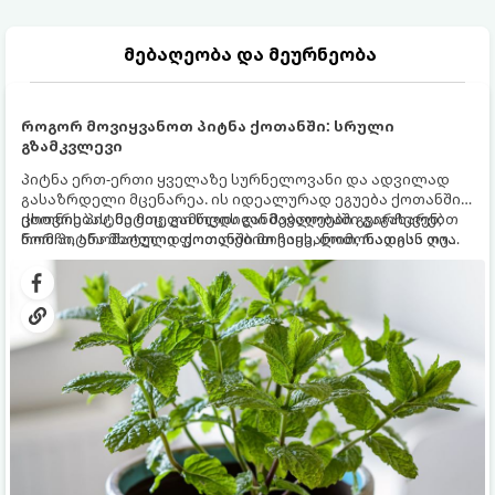
მებაღეობა და მეურნეობა
როგორ მოვიყვანოთ პიტნა ქოთანში: სრული
გზამკვლევი
პიტნა ერთ-ერთი ყველაზე სურნელოვანი და ადვილად
გასაზრდელი მცენარეა. ის იდეალურად ეგუება ქოთანში
ცხოვრებას, მეტიც, გამოცდილი მებაღეები გვირჩევენ,
ქოთნის პიტნა მთელი წლის განმავლობაში გაგახარებთ
რომ პიტნა მხოლოდ ქოთანში მოვიყვანოთ, რადგან ღია
ნორჩი, არომატული ფოთლებით ჩაის, ლიმონათისა თუ
გრუნტში (ბაღში) დარგვისას ის ფესვებით ძალიან
კერძებისთვის.
სწრაფად ვრცელდება და სხვა მცენარეებს ავიწროებს.