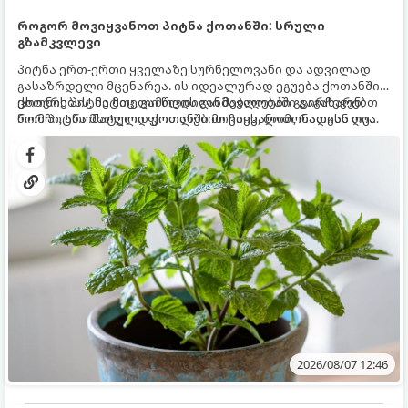
როგორ მოვიყვანოთ პიტნა ქოთანში: სრული
გზამკვლევი
პიტნა ერთ-ერთი ყველაზე სურნელოვანი და ადვილად
გასაზრდელი მცენარეა. ის იდეალურად ეგუება ქოთანში
ცხოვრებას, მეტიც, გამოცდილი მებაღეები გვირჩევენ,
ქოთნის პიტნა მთელი წლის განმავლობაში გაგახარებთ
რომ პიტნა მხოლოდ ქოთანში მოვიყვანოთ, რადგან ღია
ნორჩი, არომატული ფოთლებით ჩაის, ლიმონათისა თუ
გრუნტში (ბაღში) დარგვისას ის ფესვებით ძალიან
კერძებისთვის.
სწრაფად ვრცელდება და სხვა მცენარეებს ავიწროებს.
2026/08/07 12:46