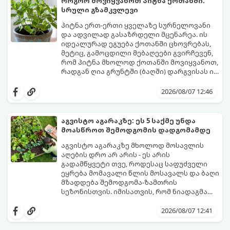
როგორ მოვიყვანოთ პიტნა ქოთანში:
სრული გზამკვლევი
პიტნა ერთ-ერთი ყველაზე სურნელოვანი
და ადვილად გასაზრდელი მცენარეა. ის
იდეალურად ეგუება ქოთანში ცხოვრებას,
მეტიც, გამოცდილი მებაღეები გვირჩევენ,
რომ პიტნა მხოლოდ ქოთანში მოვიყვანოთ,
რადგან ღია გრუნტში (ბაღში) დარგვისას ის
ფესვებით ძალიან სწრაფად ვრცელდება
ქოთნის პიტნა მთელი წლის განმავლობაში
და სხვა მცენარეებს ავიწროებს.
გაგახარებთ ნორჩი, არომატული
2026/08/07 12:46
ფოთლებით ჩაის, ლიმონათისა თუ
კერძებისთვის.
აგვისტო აგარაკზე: ეს 5 საქმე უნდა
მოასწროთ შემოდგომის დადგომამდე
აგვისტო აგარაკზე მხოლოდ მოსავლის
აღების დრო არ არის - ეს არის
გადამწყვეტი თვე, როდესაც საფუძველი
ეყრება მომავალი წლის მოსავალს და ბაღი
მზადდება შემოდგომა-ზამთრის
სეზონისთვის. იმისათვის, რომ ნიადაგმა
ენერგია აღიდგინოს, ხოლო მცენარეებმა
ზამთარს გაუძლონ, აგვისტოს ბოლომდე 5
2026/08/07 12:41
მნიშვნელოვანი საქმის გაკეთება უნდა
მოასწროთ: