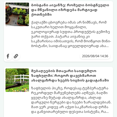
ბოსტანი აივანზე: რომელი ბოსტნეული
და მწვანილი იზრდება მარტივად
ქოთნებში
ქალაქში ცხოვრება იმას არ ნიშნავს, რომ
საკუთარი ხელით მოყვანილი,
ეკოლოგიურად სუფთა პროდუქტის გემოზე
უარი თქვათ. პატარა აივანიც კი
საკმარისია იმისათვის, რომ მოიწყოთ მინი-
ბოსტანი, საიდანაც ყოველდღიურად ახალ,
არომატულ მწვანილსა და ბოსტნეულს
ქოთნებში მცენარეების მოშენება მარტივი,
მოკრეფთ.
სასიამოვნო და ესთეტიკური ჰობია.
2026/08/04 14:36
მთავარია იცოდეთ, რომელი კულტურები
ეგუებიან ქოთნის პირობებს ყველაზე
კარგად და როგორ მოუაროთ მათ სწორად.
მებაღეების მთავარი საიდუმლო
ზაფხულში: როგორ დავეხმაროთ
ახალგაზრდა ხეებს სიცხის გადატანაში
ზაფხულის პიკზე, როდესაც ტემპერატურა
რეკორდულ მაჩვენებლებს აღწევს, ბაღში
ყველაზე მეტად ახალგაზრდა, ახლად
დარგული ნერგები და ხეები ზარალდებიან.
მათ ჯერ კიდევ არ აქვთ საკმარისად ღრმა
და განვითარებული ფესვთა სისტემა, რათა
ნიადაგის ქვედა ფენებიდან ტენი
თუ ახალგაზრდა ხეებს ზაფხულში სწორად