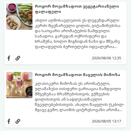
როგორ მოვამზადოთ ვეგეტარიანული
ფალაფელი
ახლო აღმოსავლეთის ეს ლეგენდარული
კერძი მცენარეული ცილის, ვიტამინებისა
და საოცარი არომატების ნამდვილი
საბადოა. გარედან ოქროსფერი და
ხრაშუნა, ხოლო შიგნიდან ნაზი და მწვანე
ფალაფელის ბურთულები იდეალურია
პიტაში (არაბულ პურში) ჩასადებად,
ამ რეცეპტის მთავარი საიდუმლო იმაში
სალათებთან ერთად ან ტახინის (სესამის)
მდგომარეობს, რომ გამოიყენება
2026/08/06 12:35
სოუსთან მირთმევისთვის.
გამომშრალი და ჩამბალი მუხუდო და არა
დაკონსერვებული, რათა ბურთულებმა
შეწვისას ფორმა იდეალურად შეინარჩუნოს
როგორ მოვამზადოთ მაყვლის მიმოზა
და არ დაიშალოს.
მომზადების დრო: 20 წუთი (დამატებით
კლასიკური მიმოზას ეს არომატული,
მუხუდოს ჩალბობის დრო: 12-24 საათი)
ულამაზესი იისფერი ვარიაცია ნამდვილი
შეწვის დრო: 10–15 წუთი ულუფა: 20–24 ცალი
მშვენებაა ბრანჩებისთვის, უქმეების
ბურთულა (4–6 პორცია)
დილისთვის ან სადღესასწაულო
წვეულებებისთვის. ახალი მაყვლის ტკბილ-
მჟავე გემო, ლაიმის ციტრუსოვანი არომატი
და ცქრიალა ღვინის ბუშტუკები ქმნის
ეს სასმელი მზადდება სულ რაღაც 10 წუთში
საოცრად დახვეწილ და მაგრილებელ
და მის მომზადებას მინიმალური
2026/08/05 13:17
კოქტეილს.
ინგრედიენტები სჭირდება.
მომზადების დრო: 10 წუთი ულუფა: 4–6