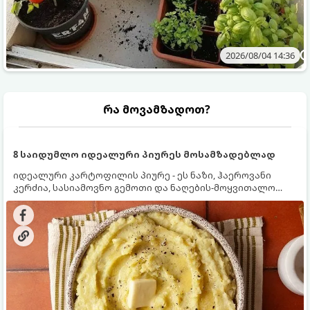
2026/08/04 14:36
რა მოვამზადოთ?
8 საიდუმლო იდეალური პიურეს მოსამზადებლად
იდეალური კარტოფილის პიურე - ეს ნაზი, ჰაეროვანი
კერძია, სასიამოვნო გემოთი და ნაღების-მოყვითალო
ფერით. მისი მომზადება ძალიან მარტივია, მაგრამ
არსებობს რამდენიმე საიდუმლო, რომლებიც უნდა
იცოდეთ, რომ პიურე იდეალურად გემრიელი გამოვიდეს.