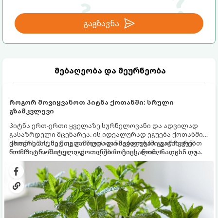
გაგზავნა
მებაღეობა და მეურნეობა
როგორ მოვიყვანოთ პიტნა ქოთანში: სრული
გზამკვლევი
პიტნა ერთ-ერთი ყველაზე სურნელოვანი და ადვილად
გასაზრდელი მცენარეა. ის იდეალურად ეგუება ქოთანში
ცხოვრებას, მეტიც, გამოცდილი მებაღეები გვირჩევენ,
ქოთნის პიტნა მთელი წლის განმავლობაში გაგახარებთ
რომ პიტნა მხოლოდ ქოთანში მოვიყვანოთ, რადგან ღია
ნორჩი, არომატული ფოთლებით ჩაის, ლიმონათისა თუ
გრუნტში (ბაღში) დარგვისას ის ფესვებით ძალიან
კერძებისთვის.
სწრაფად ვრცელდება და სხვა მცენარეებს ავიწროებს.