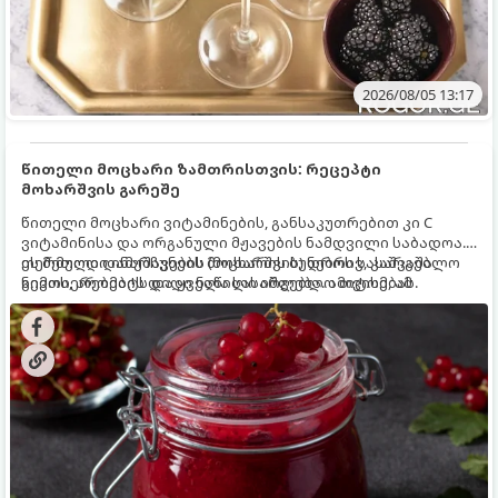
2026/08/05 13:17
წითელი მოცხარი ზამთრისთვის: რეცეპტი
მოხარშვის გარეშე
წითელი მოცხარი ვიტამინების, განსაკუთრებით კი C
ვიტამინისა და ორგანული მჟავების ნამდვილი საბადოა.
თერმული დამუშავების (მოხარშვის) დროს სასარგებლო
ეს მეთოდი ინარჩუნებს მოცხარის ბუნებრივ, კაშკაშა
ნივთიერებების დიდი ნაწილი იშლება. ამიტომ, ამ
გემოს, არომატს და ყველა სასარგებლო თვისებას.
კენკრის ზამთრისთვის შესანახად საუკეთესო გზა
„ცოცხალი ჯემის“ მომზადებაა - მოხარშვის გარეშე.