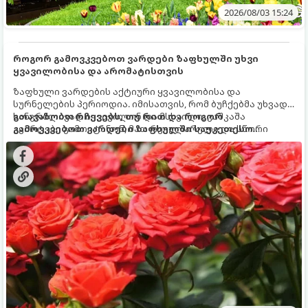
2026/08/03 15:24
როგორ გამოვკვებოთ ვარდები ზაფხულში უხვი
ყვავილობისა და არომატისთვის
ზაფხული ვარდების აქტიური ყვავილობისა და
სურნელების პერიოდია. იმისათვის, რომ ბუჩქებმა უხვად,
ხანგრძლივად იყვავილონ და მსხვილი, კაშკაშა
გთავაზობთ რჩევებს, თუ რით და როგორ
კვირტები გამოიტანონ, მათ რეგულარული და სწორი
გამოვკვებოთ ვარდები ზაფხულში საუკეთესო
გამოკვება სჭირდებათ. ზაფხულის პერიოდში მცენარის
შედეგის მისაღწევად:
მოთხოვნილებები იცვლება, ამიტომ მნიშვნელოვანია
ვიცოდეთ, რომელი სასუქები გამოიყენება ამ დროს.