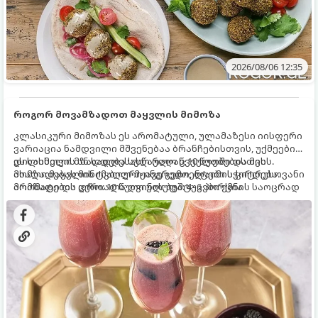
2026/08/06 12:35
როგორ მოვამზადოთ მაყვლის მიმოზა
კლასიკური მიმოზას ეს არომატული, ულამაზესი იისფერი
ვარიაცია ნამდვილი მშვენებაა ბრანჩებისთვის, უქმეების
დილისთვის ან სადღესასწაულო წვეულებებისთვის.
ეს სასმელი მზადდება სულ რაღაც 10 წუთში და მის
ახალი მაყვლის ტკბილ-მჟავე გემო, ლაიმის ციტრუსოვანი
მომზადებას მინიმალური ინგრედიენტები სჭირდება.
არომატი და ცქრიალა ღვინის ბუშტუკები ქმნის საოცრად
მომზადების დრო: 10 წუთი ულუფა: 4–6 პორცია
დახვეწილ და მაგრილებელ კოქტეილს.