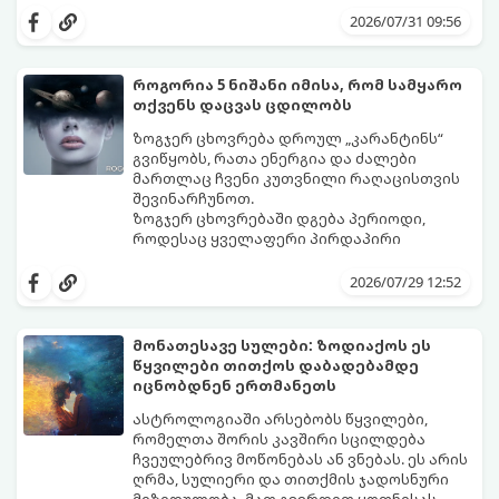
ზოდიაქოს 4 ნიშანს ფინანსური წარმატების
შორის, ვისაც აგვისტოში ფინანსური
2026/07/31 09:56
მიღწევასა და შემოსავლების
იღბალი გაუღიმებს:
საგრძნობლად გაზრდაში დაეხმარება.
როგორია 5 ნიშანი იმისა, რომ სამყარო
თქვენს დაცვას ცდილობს
ზოგჯერ ცხოვრება დროულ „კარანტინს“
გვიწყობს, რათა ენერგია და ძალები
მართლაც ჩვენი კუთვნილი რაღაცისთვის
შევინარჩუნოთ.
ზოგჯერ ცხოვრებაში დგება პერიოდი,
როდესაც ყველაფერი პირდაპირი
მნიშვნელობით ხელიდან გვეცლება:
იშლება მნიშვნელოვანი გარიგებები,
2026/07/29 12:52
უქმდება დიდხანს ნანატრი მოგზაურობები,
ხოლო ადამიანები, რომლებსაც
ახლობლებად ვთვლიდით, უეცრად მიდიან.
აი, 5 აშკარა ნიშანი იმისა, რომ
მონათესავე სულები: ზოდიაქოს ეს
ასეთ მომენტებში ადვილია
მომხდარი მარცხი სასჯელი კი არა,
წყვილები თითქოს დაბადებამდე
სასოწარკვეთილებაში ჩავარდნა. თუმცა
თქვენი დაცვისკენ მიმართული
იცნობდნენ ერთმანეთს
ეზოთერიკასა და ფსიქოლოგიაში ეს
სამყაროს მცდელობაა:
ფენომენი ხშირად სხვანაირად
ასტროლოგიაში არსებობს წყვილები,
განიხილება: როგორც სამყაროს (ან ჩვენი
რომელთა შორის კავშირი სცილდება
არაცნობიერის) ფარული დამცავი
ჩვეულებრივ მოწონებას ან ვნებას. ეს არის
მექანიზმების მუშაობა, რომელთაც
ღრმა, სულიერი და თითქმის ჯადოსნური
რეალური, მაგრამ ჯერ კიდევ უხილავი
მიზიდულობა. მათ გვერდით ყოფნისას