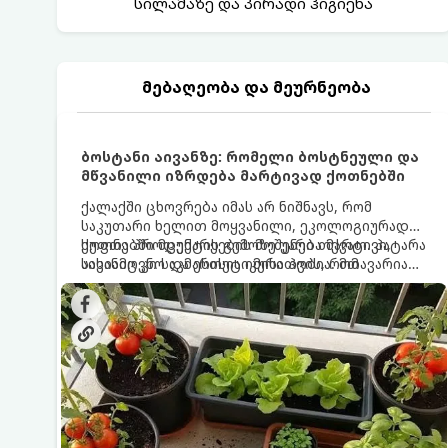
სილამაზე და პირადი ჰიგიენა
მებაღეობა და მეურნეობა
ბოსტანი აივანზე: რომელი ბოსტნეული და
მწვანილი იზრდება მარტივად ქოთნებში
ქალაქში ცხოვრება იმას არ ნიშნავს, რომ
საკუთარი ხელით მოყვანილი, ეკოლოგიურად
სუფთა პროდუქტის გემოზე უარი თქვათ. პატარა
ქოთნებში მცენარეების მოშენება მარტივი,
აივანიც კი საკმარისია იმისათვის, რომ
სასიამოვნო და ესთეტიკური ჰობია. მთავარია
მოიწყოთ მინი-ბოსტანი, საიდანაც
იცოდეთ, რომელი კულტურები ეგუებიან
ყოველდღიურად ახალ, არომატულ მწვანილსა
ქოთნის პირობებს ყველაზე კარგად და როგორ
და ბოსტნეულს მოკრეფთ.
მოუაროთ მათ სწორად.