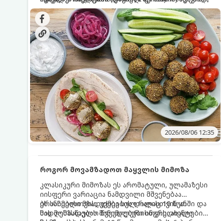
სალათებთან ერთად ან ტახინის (სესამის)
იდეალურად შეინარჩუნოს და არ დაიშალოს.
დრო: 10–15 წუთი ულუფა: 20–24 ცალი ბურთულა
სოუსთან მირთმევისთვის.
(4–6 პორცია)
2026/08/06 12:35
როგორ მოვამზადოთ მაყვლის მიმოზა
კლასიკური მიმოზას ეს არომატული, ულამაზესი
იისფერი ვარიაცია ნამდვილი მშვენებაა
ბრანჩებისთვის, უქმეების დილისთვის ან
ეს სასმელი მზადდება სულ რაღაც 10 წუთში და
სადღესასწაულო წვეულებებისთვის. ახალი
მის მომზადებას მინიმალური ინგრედიენტები