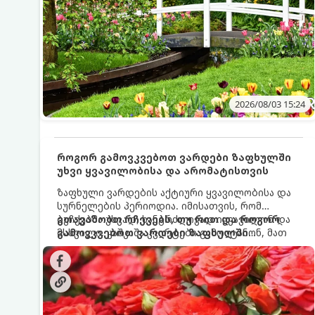
2026/08/03 15:24
როგორ გამოვკვებოთ ვარდები ზაფხულში
უხვი ყვავილობისა და არომატისთვის
ზაფხული ვარდების აქტიური ყვავილობისა და
სურნელების პერიოდია. იმისათვის, რომ
ბუჩქებმა უხვად, ხანგრძლივად იყვავილონ და
გთავაზობთ რჩევებს, თუ რით და როგორ
მსხვილი, კაშკაშა კვირტები გამოიტანონ, მათ
გამოვკვებოთ ვარდები ზაფხულში
რეგულარული და სწორი გამოკვება
საუკეთესო შედეგის მისაღწევად:
სჭირდებათ. ზაფხულის პერიოდში მცენარის
მოთხოვნილებები იცვლება, ამიტომ
მნიშვნელოვანია ვიცოდეთ, რომელი სასუქები
გამოიყენება ამ დროს.