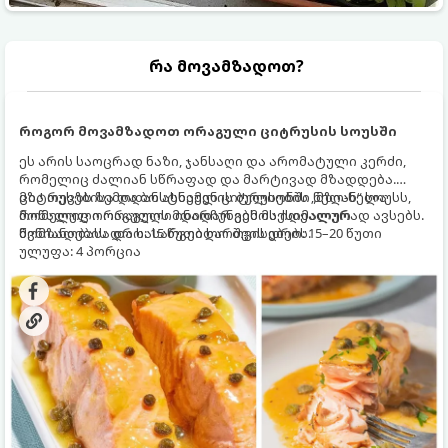
რა მოვამზადოთ?
როგორ მოვამზადოთ ორაგული ციტრუსის სოუსში
ეს არის საოცრად ნაზი, ჯანსაღი და არომატული კერძი,
რომელიც ძალიან სწრაფად და მარტივად მზადდება.
ციტრუსებისა და ბოსტნეულის ბულიონში ნელ-ნელა
მზა თევზს ზემოდან ასხამენ ციტრუსების „მზიან“ სოუსს,
მოწალული ორაგული ინარჩუნებს მაქსიმალურ
რომელიც ორაგულის მდიდარ გემოს იდეალურად ავსებს.
წვნიანობასა და სასარგებლო თვისებებს.
მომზადების დრო: 15 წუთი ხარშვის დრო: 15–20 წუთი
ულუფა: 4 პორცია