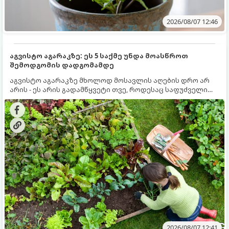
2026/08/07 12:46
აგვისტო აგარაკზე: ეს 5 საქმე უნდა მოასწროთ
შემოდგომის დადგომამდე
აგვისტო აგარაკზე მხოლოდ მოსავლის აღების დრო არ
არის - ეს არის გადამწყვეტი თვე, როდესაც საფუძველი
ეყრება მომავალი წლის მოსავალს და ბაღი მზადდება
შემოდგომა-ზამთრის სეზონისთვის. იმისათვის, რომ
ნიადაგმა ენერგია აღიდგინოს, ხოლო მცენარეებმა
ზამთარს გაუძლონ, აგვისტოს ბოლომდე 5
მნიშვნელოვანი საქმის გაკეთება უნდა მოასწროთ:
2026/08/07 12:41