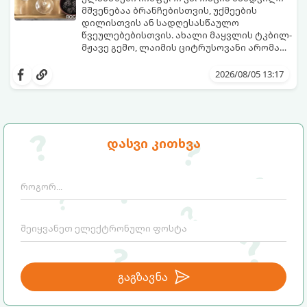
შეწვის დრო: 10–15 წუთი ულუფა: 20–24 ცალი
მშვენებაა ბრანჩებისთვის, უქმეების
ბურთულა (4–6 პორცია)
დილისთვის ან სადღესასწაულო
წვეულებებისთვის. ახალი მაყვლის ტკბილ-
მჟავე გემო, ლაიმის ციტრუსოვანი არომატი
და ცქრიალა ღვინის ბუშტუკები ქმნის
ეს სასმელი მზადდება სულ რაღაც 10 წუთში
საოცრად დახვეწილ და მაგრილებელ
და მის მომზადებას მინიმალური
2026/08/05 13:17
კოქტეილს.
ინგრედიენტები სჭირდება.
მომზადების დრო: 10 წუთი ულუფა: 4–6
პორცია
დასვი კითხვა
გაგზავნა