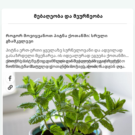
მებაღეობა და მეურნეობა
როგორ მოვიყვანოთ პიტნა ქოთანში: სრული
გზამკვლევი
პიტნა ერთ-ერთი ყველაზე სურნელოვანი და ადვილად
გასაზრდელი მცენარეა. ის იდეალურად ეგუება ქოთანში
ცხოვრებას, მეტიც, გამოცდილი მებაღეები გვირჩევენ,
ქოთნის პიტნა მთელი წლის განმავლობაში გაგახარებთ
რომ პიტნა მხოლოდ ქოთანში მოვიყვანოთ, რადგან ღია
ნორჩი, არომატული ფოთლებით ჩაის, ლიმონათისა თუ
გრუნტში (ბაღში) დარგვისას ის ფესვებით ძალიან
კერძებისთვის.
სწრაფად ვრცელდება და სხვა მცენარეებს ავიწროებს.