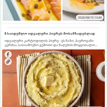
2026/08/10 13:40
8 საიდუმლო იდეალური პიურეს მოსამზადებლად
იდეალური კარტოფილის პიურე - ეს ნაზი, ჰაეროვანი
კერძია, სასიამოვნო გემოთი და ნაღების-მოყვითალო
ფერით. მისი მომზადება ძალიან მარტივია, მაგრამ
არსებობს რამდენიმე საიდუმლო, რომლებიც უნდა
იცოდეთ, რომ პიურე იდეალურად გემრიელი გამოვიდეს.