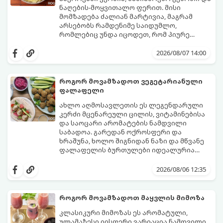
ნაღების-მოყვითალო ფერით. მისი
მომზადება ძალიან მარტივია, მაგრამ
არსებობს რამდენიმე საიდუმლო,
რომლებიც უნდა იცოდეთ, რომ პიურე
იდეალურად გემრიელი გამოვიდეს.
2026/08/07 14:00
როგორ მოვამზადოთ ვეგეტარიანული
ფალაფელი
ახლო აღმოსავლეთის ეს ლეგენდარული
კერძი მცენარეული ცილის, ვიტამინებისა
და საოცარი არომატების ნამდვილი
საბადოა. გარედან ოქროსფერი და
ხრაშუნა, ხოლო შიგნიდან ნაზი და მწვანე
ფალაფელის ბურთულები იდეალურია
პიტაში (არაბულ პურში) ჩასადებად,
ამ რეცეპტის მთავარი საიდუმლო იმაში
სალათებთან ერთად ან ტახინის (სესამის)
მდგომარეობს, რომ გამოიყენება
2026/08/06 12:35
სოუსთან მირთმევისთვის.
გამომშრალი და ჩამბალი მუხუდო და არა
დაკონსერვებული, რათა ბურთულებმა
შეწვისას ფორმა იდეალურად შეინარჩუნოს
როგორ მოვამზადოთ მაყვლის მიმოზა
და არ დაიშალოს.
მომზადების დრო: 20 წუთი (დამატებით
კლასიკური მიმოზას ეს არომატული,
მუხუდოს ჩალბობის დრო: 12-24 საათი)
ულამაზესი იისფერი ვარიაცია ნამდვილი