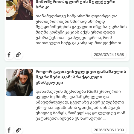
მიმოწერით: ფლირტის 8 ეფექტური
ხრიკი
თანამედროვე სამყაროში ფლირტი და
ურთიერთობები ხშირად სწორედ
შეტყობინებების გაცვლით იწყება. ეკრანის
მიღმა კომუნიკაციას აქვს ერთი დიდი
უპირატესობა - გაძლევთ დროს, რომ
თითოეული სიტყვა კარგად მოიფიქროთ
და საიდუმლოებით მოცული, მიმზიდველი
თუ გსურთ, რომ მან ტელეფონს თვალი ვერ
იმიჯი შექმნათ.
მოაცილოს და მოუთმენლად ელოდოს
2026/07/24 13:58
თქვენს ყოველ შეტყობინებას, გამოიყენეთ
ფსიქოლოგიაზე დაფუძნებული ეს 10 ოქროს
წესი:
როგორ გავთავისუფლდეთ დანაშაულის
შეგრძნებისგან: პრაქტიკული
გზამკვლევი
დანაშაულის შეგრძნება (Guilt) ერთ-ერთი
ყველაზე მძიმე, დამანგრეველი და
ამავდროულად, ყველაზე გავრცელებული
ემოციაა ადამიანის ფსიქიკაში. ის ჰგავს
უხილავ ბარგს, რომელსაც ყოველდღე თან
ვატარებთ. იქნება ეს წარსულში
დაშვებული შეცდომა, ვინმესთვის გულის
ფსიქოთერაპიაში მიიჩნევა, რომ
ტკენა, ოჯახის წევრებისთვის
დანაშაულის გრძნობას აქვს თავისი
2026/07/06 13:09