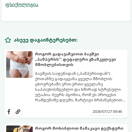
ფსიქოლოგია
ასევე დაგაინტერესებთ:
როგორ გადავაჩვიოთ ბავშვი
„პამპერსს“: დეტალური გზამკვლევი
მშობლებისთვის
ბავშვის საფენიდან („პამპერსიდან“)
ქოთანზე გადაყვანა ყველა მშობლის
ცხოვრებაში ერთ-ერთი ყველაზე
საპასუხისმგებლო და ხშირად სტრესული
ეტაპია. ბევრს ჰგონია, რომ ეს პროცესი
რამდენიმე დღეში, მარტივი ბრძანებებით
წყდება, თუმცა სინამდვილეში ეს არის
გთავაზობთ დეტალურ გზამკვლევს, თუ
ფიზიოლოგიური და ფსიქოლოგიური
როგორ გახადოთ ეს პროცესი
2026/07/27 09:46
მომწიფების პროცესი, რომელიც
უმტკივნეულო როგორც ბავშვისთვის,
ინდივიდუალურ მიდგომასა და
ისე თქვენთვის.
მოთმინებას მოითხოვს.
როგორ მოხიბლოთ მამაკაცი ტექსტური