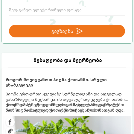
ურთიერთობებს.
გაგზავნა
მებაღეობა და მეურნეობა
როგორ მოვიყვანოთ პიტნა ქოთანში: სრული
გზამკვლევი
პიტნა ერთ-ერთი ყველაზე სურნელოვანი და ადვილად
გასაზრდელი მცენარეა. ის იდეალურად ეგუება ქოთანში
ცხოვრებას, მეტიც, გამოცდილი მებაღეები გვირჩევენ,
ქოთნის პიტნა მთელი წლის განმავლობაში გაგახარებთ
რომ პიტნა მხოლოდ ქოთანში მოვიყვანოთ, რადგან ღია
ნორჩი, არომატული ფოთლებით ჩაის, ლიმონათისა თუ
გრუნტში (ბაღში) დარგვისას ის ფესვებით ძალიან
კერძებისთვის.
სწრაფად ვრცელდება და სხვა მცენარეებს ავიწროებს.