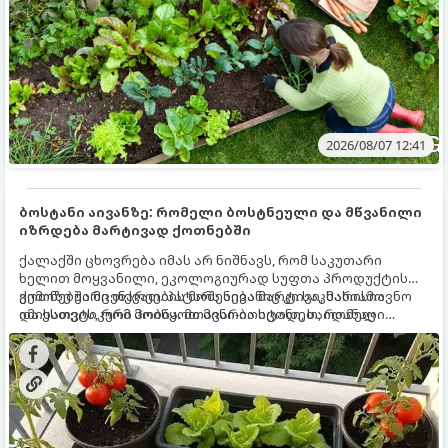
2026/08/07 12:41
ბოსტანი აივანზე: რომელი ბოსტნეული და მწვანილი
იზრდება მარტივად ქოთნებში
ქალაქში ცხოვრება იმას არ ნიშნავს, რომ საკუთარი
ხელით მოყვანილი, ეკოლოგიურად სუფთა პროდუქტის
გემოზე უარი თქვათ. პატარა აივანიც კი საკმარისია
ქოთნებში მცენარეების მოშენება მარტივი, სასიამოვნო
იმისათვის, რომ მოიწყოთ მინი-ბოსტანი, საიდანაც
და ესთეტიკური ჰობია. მთავარია იცოდეთ, რომელი
ყოველდღიურად ახალ, არომატულ მწვანილსა და
კულტურები ეგუებიან ქოთნის პირობებს ყველაზე კარგად
ბოსტნეულს მოკრეფთ.
და როგორ მოუაროთ მათ სწორად.