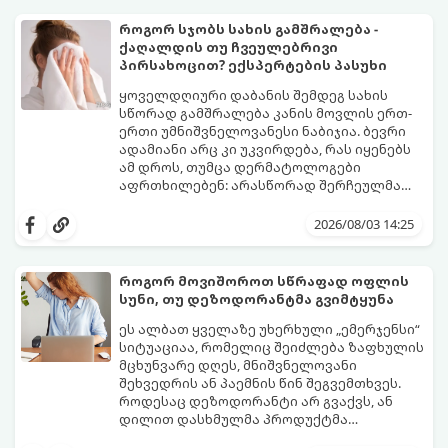
როგორ სჯობს სახის გამშრალება -
ქაღალდის თუ ჩვეულებრივი
პირსახოცით? ექსპერტების პასუხი
ყოველდღიური დაბანის შემდეგ სახის
სწორად გამშრალება კანის მოვლის ერთ-
ერთი უმნიშვნელოვანესი ნაბიჯია. ბევრი
ადამიანი არც კი უკვირდება, რას იყენებს
ამ დროს, თუმცა დერმატოლოგები
აფრთხილებენ: არასწორად შერჩეულმა
პირსახოცმა შესაძლოა გამოიწვიოს
მოდით, განვიხილოთ, რომელია უკეთესი
გამონაყარი, კანის გაღიზიანება და
კანის ჯანმრთელობისთვის - ტრადიციული
2026/08/03 14:25
ფორების დაცობა.
ნაჭრის პირსახოცი თუ ერთჯერადი
ქაღალდის ხელსახოცი?
როგორ მოვიშოროთ სწრაფად ოფლის
სუნი, თუ დეზოდორანტმა გვიმტყუნა
ეს ალბათ ყველაზე უხერხული „ემერჯენსი“
სიტუაციაა, რომელიც შეიძლება ზაფხულის
მცხუნვარე დღეს, მნიშვნელოვანი
შეხვედრის ან პაემნის წინ შეგვემთხვეს.
როდესაც დეზოდორანტი არ გვაქვს, ან
დილით დასხმულმა პროდუქტმა
შუადღისთვის უკვე გვიმტყუნა და
მთავარია გვახსოვდეს:
თავად ოფლს