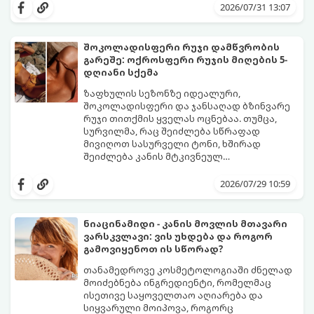
იღლიებში უსიამოვნო სუნი გაჩნდა,
სუნი არ აქვს. სუნს აჩენენ ბაქტერიები,
2026/07/31 13:07
პანიკაში ჩავარდნა არ ღირს.
რომლებიც იღლიის ნოტიო გარემოში
მომენტალურად მრავლდებიან.
შესაბამისად, ჩვენი მიზანია ამ
შოკოლადისფერი რუჯი დამწვრობის
ბაქტერიების განადგურება და კანის
გარეშე: ოქროსფერი რუჯის მიღების 5-
გამოშრობა.
აი, 5 ყველაზე ეფექტური,
დღიანი სქემა
აპრობირებული და ნაცადი ხერხი,
რომლებიც ნებისმიერ ოფისში, კაფესა
ზაფხულის სეზონზე იდეალური,
თუ საზოგადოებრივ ტუალეტში, სულ
შოკოლადისფერი და ჯანსაღად ბზინვარე
რაღაც 2 წუთში გადაგარჩენთ:
რუჯი თითქმის ყველას ოცნებაა. თუმცა,
სურვილმა, რაც შეიძლება სწრაფად
მივიღოთ სასურველი ტონი, ხშირად
შეიძლება კანის მტკივნეულ
დამწვრობამდე, სიწითლემდე და
კანს სჭირდება დრო, რათა უსაფრთხოდ
აცილებამდე მიგვიყვანოს.
გამოიმუშაოს მელანინი - პიგმენტი,
2026/07/29 10:59
რომელიც მას ოქროსფერ ელფერს ანიჭებს.
დერმატოლოგების მიერ შემუშავებული ეს
5-დღიანი სქემა დაგეხმარებათ, მიიღოთ
ნიაცინამიდი - კანის მოვლის მთავარი
ღრმა, თანაბარი და ხანგრძლივი რუჯი
ვარსკვლავი: ვის უხდება და როგორ
კანის ჯანმრთელობის დაზიანების გარეშე.
გამოვიყენოთ ის სწორად?
თანამედროვე კოსმეტოლოგიაში ძნელად
მოიძებნება ინგრედიენტი, რომელმაც
ისეთივე საყოველთაო აღიარება და
სიყვარული მოიპოვა, როგორც