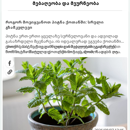
მებაღეობა და მეურნეობა
როგორ მოვიყვანოთ პიტნა ქოთანში: სრული
გზამკვლევი
პიტნა ერთ-ერთი ყველაზე სურნელოვანი და ადვილად
გასაზრდელი მცენარეა. ის იდეალურად ეგუება ქოთანში
ცხოვრებას, მეტიც, გამოცდილი მებაღეები გვირჩევენ,
ქოთნის პიტნა მთელი წლის განმავლობაში გაგახარებთ
რომ პიტნა მხოლოდ ქოთანში მოვიყვანოთ, რადგან ღია
ნორჩი, არომატული ფოთლებით ჩაის, ლიმონათისა თუ
გრუნტში (ბაღში) დარგვისას ის ფესვებით ძალიან
კერძებისთვის.
სწრაფად ვრცელდება და სხვა მცენარეებს ავიწროებს.