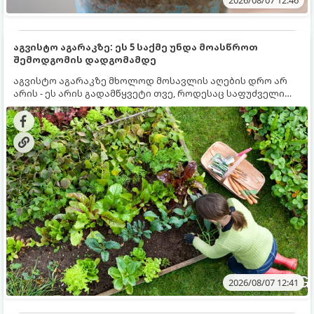
2026/08/07 12:46
აგვისტო აგარაკზე: ეს 5 საქმე უნდა მოასწროთ
შემოდგომის დადგომამდე
აგვისტო აგარაკზე მხოლოდ მოსავლის აღების დრო არ
არის - ეს არის გადამწყვეტი თვე, როდესაც საფუძველი
ეყრება მომავალი წლის მოსავალს და ბაღი მზადდება
შემოდგომა-ზამთრის სეზონისთვის. იმისათვის, რომ
ნიადაგმა ენერგია აღიდგინოს, ხოლო მცენარეებმა
ზამთარს გაუძლონ, აგვისტოს ბოლომდე 5
მნიშვნელოვანი საქმის გაკეთება უნდა მოასწროთ:
2026/08/07 12:41