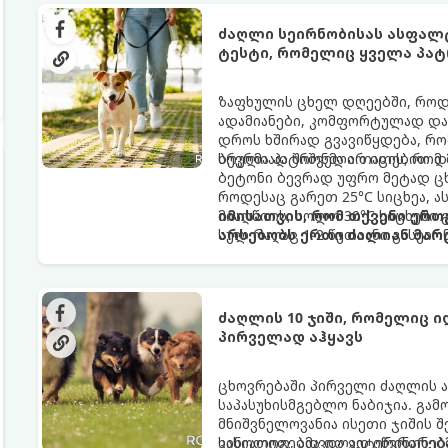
ძაღლი სეირნობისას ასფალტზ
ტესტი, რომელიც ყველა პატ
ზაფხულის ცხელ დღეებში, როდე
ადამიანები, კომფორტულად და
დროს ხშირად გვავიწყდება, რო
სრულიად შიშველი თათებით დ
ბევრმა პატრონმა არ იცის, რომ
ბეტონი ბევრად უფრო მეტად ცხ
როდესაც გარეთ 25°C სიცხეა, ა
მიაღწიოს, ხოლო 30°C სიცხეში 
იმისათვის, რომ თქვენი ერ
სულ რაღაც 1-2 წუთიანი გასეირნ
არსებობს ერთი ძალიან მარტ
მტკივნეული დამწვრობა მიიღოს
ძაღლის 10 ჯიში, რომელიც ი
პირველად აჰყავს
ცხოვრებაში პირველი ძაღლის 
საპასუხისმგებლო ნაბიჯია. გა
მნიშვნელოვანია ისეთი ჯიშის 
ხასიათით, ადვილად იწვრთნება
კინოლოგებმა და ვეტერინარებმ