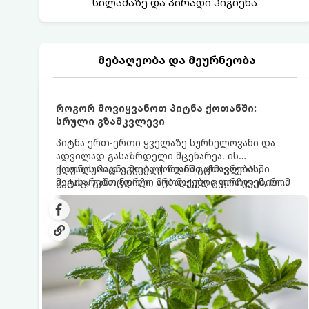
სილამაზე და პირადი ჰიგიენა
მებაღეობა და მეურნეობა
როგორ მოვიყვანოთ პიტნა ქოთანში:
სრული გზამკვლევი
პიტნა ერთ-ერთი ყველაზე სურნელოვანი და
ადვილად გასაზრდელი მცენარეა. ის
იდეალურად ეგუება ქოთანში ცხოვრებას,
ქოთნის პიტნა მთელი წლის განმავლობაში
მეტიც, გამოცდილი მებაღეები გვირჩევენ, რომ
გაგახარებთ ნორჩი, არომატული ფოთლებით
პიტნა მხოლოდ ქოთანში მოვიყვანოთ, რადგან
ჩაის, ლიმონათისა თუ კერძებისთვის.
ღია გრუნტში (ბაღში) დარგვისას ის ფესვებით
ძალიან სწრაფად ვრცელდება და სხვა
მცენარეებს ავიწროებს.