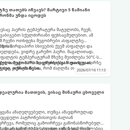
ე თათებს იწვავს? მარტივი 5 წამიანი
რონმა უნდა იცოდეს
საც ჰაერის ტემპერატურა მატულობს, ჩვენ,
ვაბიჯებთ სქელძირიანი ფეხსაცმელებით. ამ
მ ჩვენი ოთხფეხა მეგობრები ასფალტზე
ადიან.
 მზის პირდაპირი სხივების ქვეშ ასფალტი და
ელდება, ვიდრე გარემო ჰაერი. მაგალითად,
სფალტის ტემპერატურამ მზეზე შეიძლება 50°C-ს
გზის საფარი 57°C-მდე ხურდება! ასეთ ზედაპირზე
თგული მეგობარი საფრთხისგან დაიცვათ,
ებაც კი საკმარისია, რომ ძაღლმა თათების მძიმე,
ივი, ოქროს წესი.
2026/07/16 11:13
.
დეალურია მათთვის, ვისაც შინაური ცხოველი
აყვანა ამაღელვებელი, თუმცა ამავდროულად
მოუცდელი პატრონებისთვის ძალიან
შერჩევა, რომელიც გამოირჩევა გაწონასწორებული
 და არ საჭიროებს სპეციფიკურ, ზედმეტად
ა შეადგინეს 10 საუკეთესო ჯიშის სია, რომლებიც