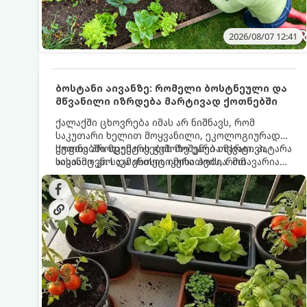
2026/08/07 12:41
ბოსტანი აივანზე: რომელი ბოსტნეული და
მწვანილი იზრდება მარტივად ქოთნებში
ქალაქში ცხოვრება იმას არ ნიშნავს, რომ
საკუთარი ხელით მოყვანილი, ეკოლოგიურად
სუფთა პროდუქტის გემოზე უარი თქვათ. პატარა
ქოთნებში მცენარეების მოშენება მარტივი,
აივანიც კი საკმარისია იმისათვის, რომ
სასიამოვნო და ესთეტიკური ჰობია. მთავარია
მოიწყოთ მინი-ბოსტანი, საიდანაც
იცოდეთ, რომელი კულტურები ეგუებიან
ყოველდღიურად ახალ, არომატულ მწვანილსა
ქოთნის პირობებს ყველაზე კარგად და როგორ
და ბოსტნეულს მოკრეფთ.
მოუაროთ მათ სწორად.