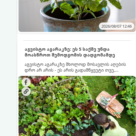
2026/08/07 12:46
აგვისტო აგარაკზე: ეს 5 საქმე უნდა
მოასწროთ შემოდგომის დადგომამდე
აგვისტო აგარაკზე მხოლოდ მოსავლის აღების
დრო არ არის - ეს არის გადამწყვეტი თვე,
როდესაც საფუძველი ეყრება მომავალი წლის
მოსავალს და ბაღი მზადდება შემოდგომა-
ზამთრის სეზონისთვის. იმისათვის, რომ
ნიადაგმა ენერგია აღიდგინოს, ხოლო
მცენარეებმა ზამთარს გაუძლონ, აგვისტოს
ბოლომდე 5 მნიშვნელოვანი საქმის გაკეთება
უნდა მოასწროთ: