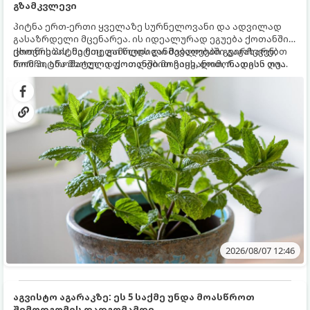
გზამკვლევი
პიტნა ერთ-ერთი ყველაზე სურნელოვანი და ადვილად
გასაზრდელი მცენარეა. ის იდეალურად ეგუება ქოთანში
ცხოვრებას, მეტიც, გამოცდილი მებაღეები გვირჩევენ,
ქოთნის პიტნა მთელი წლის განმავლობაში გაგახარებთ
რომ პიტნა მხოლოდ ქოთანში მოვიყვანოთ, რადგან ღია
ნორჩი, არომატული ფოთლებით ჩაის, ლიმონათისა თუ
გრუნტში (ბაღში) დარგვისას ის ფესვებით ძალიან
კერძებისთვის.
სწრაფად ვრცელდება და სხვა მცენარეებს ავიწროებს.
2026/08/07 12:46
აგვისტო აგარაკზე: ეს 5 საქმე უნდა მოასწროთ
შემოდგომის დადგომამდე