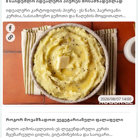
8 საიდუმლო იდეალური პიურეს მოსამზადებლად
იდეალური კარტოფილის პიურე - ეს ნაზი, ჰაეროვანი
კერძია, სასიამოვნო გემოთი და ნაღების-მოყვითალო
ფერით. მისი მომზადება ძალიან მარტივია, მაგრამ
არსებობს რამდენიმე საიდუმლო, რომლებიც უნდა
იცოდეთ, რომ პიურე იდეალურად გემრიელი გამოვიდეს.
2026/08/07 14:00
როგორ მოვამზადოთ ვეგეტარიანული ფალაფელი
ახლო აღმოსავლეთის ეს ლეგენდარული კერძი
მცენარეული ცილის, ვიტამინებისა და საოცარი