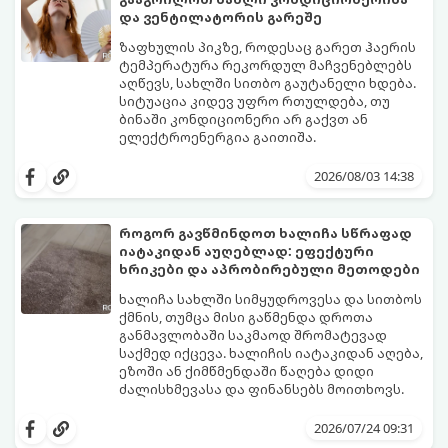
და ვენტილატორის გარეშე
ზაფხულის პიკზე, როდესაც გარეთ ჰაერის
ტემპერატურა რეკორდულ მაჩვენებლებს
აღწევს, სახლში სითბო გაუტანელი ხდება.
სიტუაცია კიდევ უფრო რთულდება, თუ
ბინაში კონდიციონერი არ გაქვთ ან
ელექტროენერგია გაითიშა.
საბედნიეროდ, არსებობს ფიზიკის მარტივი
კანონები და გამოცდილი ყოფითი ხრიკები,
2026/08/03 14:38
რომლებიც დაგეხმარებათ, საგრძნობლად
დაწიოთ ტემპერატურა სახლში და შექმნათ
სასიამოვნო სიგრილე სპეციალური
როგორ გავწმინდოთ ხალიჩა სწრაფად
ტექნიკის გარეშეც.
იატაკიდან აუღებლად: ეფექტური
გთავაზობთ 10 საუკეთესო და
ხრიკები და აპრობირებული მეთოდები
ხელმისაწვდომ მეთოდს:
ხალიჩა სახლში სიმყუდროვესა და სითბოს
ქმნის, თუმცა მისი გაწმენდა დროთა
განმავლობაში საკმაოდ შრომატევად
საქმედ იქცევა. ხალიჩის იატაკიდან აღება,
ეზოში ან ქიმწმენდაში წაღება დიდი
ძალისხმევასა და ფინანსებს მოითხოვს.
სინამდვილეში, არსებობს რამდენიმე
ეფექტური, ბიუჯეტური და აპრობირებული
2026/07/24 09:31
მეთოდი, რომელთა დახმარებითაც