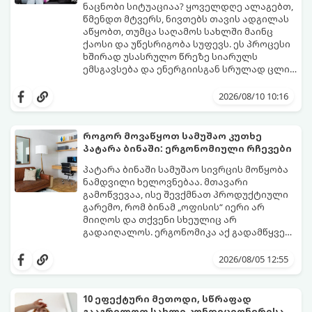
ნაცნობი სიტუაციაა? ყოველდღე ალაგებთ,
წმენდთ მტვერს, ნივთებს თავის ადგილას
აწყობთ, თუმცა საღამოს სახლში მაინც
ქაოსი და უწესრიგობა სუფევს. ეს პროცესი
ხშირად უსასრულო წრეზე სიარულს
ემსგავსება და ენერგიისგან სრულად ცლის
დიასახლისებს.
ფსიქოლოგები და სივრცის ორგანიზების
ექსპერტები ასახელებენ მთავარ მიზეზს,
2026/08/10 10:16
რატომ ხდება ასე და გვიზიარებენ
ეფექტურ გზებს ამ პრობლემის ერთხელ და
სამუდამოდ მოსაგვარებლად:
როგორ მოვაწყოთ სამუშაო კუთხე
პატარა ბინაში: ერგონომიული რჩევები
პატარა ბინაში სამუშაო სივრცის მოწყობა
ნამდვილი ხელოვნებაა. მთავარი
გამოწვევაა, ისე შევქმნათ პროდუქტიული
გარემო, რომ ბინამ „ოფისის“ იერი არ
მიიღოს და თქვენი სხეულიც არ
გადაიღალოს. ერგონომიკა აქ გადამწყვეტ
როლს თამაშობს.
აი, როგორ მოაწყოთ იდეალური სამუშაო
კუთხე მცირე ფართში:
2026/08/05 12:55
10 ეფექტური მეთოდი, სწრაფად
გააგრილოთ სახლი კონდიციონერისა