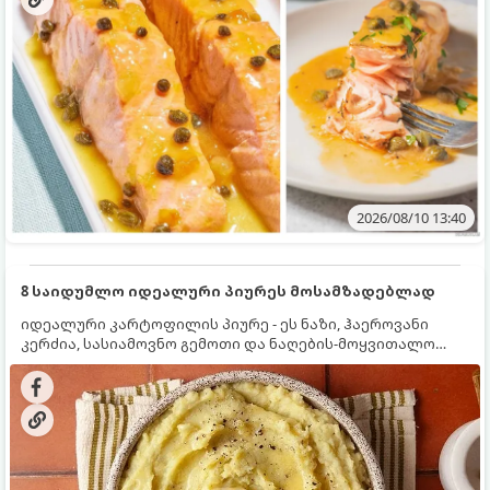
2026/08/10 13:40
8 საიდუმლო იდეალური პიურეს მოსამზადებლად
იდეალური კარტოფილის პიურე - ეს ნაზი, ჰაეროვანი
კერძია, სასიამოვნო გემოთი და ნაღების-მოყვითალო
ფერით. მისი მომზადება ძალიან მარტივია, მაგრამ
არსებობს რამდენიმე საიდუმლო, რომლებიც უნდა
იცოდეთ, რომ პიურე იდეალურად გემრიელი გამოვიდეს.