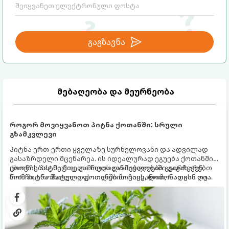
გაგზავნა
მებაღეობა და მეურნეობა
როგორ მოვიყვანოთ პიტნა ქოთანში: სრული
გზამკვლევი
პიტნა ერთ-ერთი ყველაზე სურნელოვანი და ადვილად
გასაზრდელი მცენარეა. ის იდეალურად ეგუება ქოთანში
ცხოვრებას, მეტიც, გამოცდილი მებაღეები გვირჩევენ,
ქოთნის პიტნა მთელი წლის განმავლობაში გაგახარებთ
რომ პიტნა მხოლოდ ქოთანში მოვიყვანოთ, რადგან ღია
ნორჩი, არომატული ფოთლებით ჩაის, ლიმონათისა თუ
გრუნტში (ბაღში) დარგვისას ის ფესვებით ძალიან
კერძებისთვის.
სწრაფად ვრცელდება და სხვა მცენარეებს ავიწროებს.