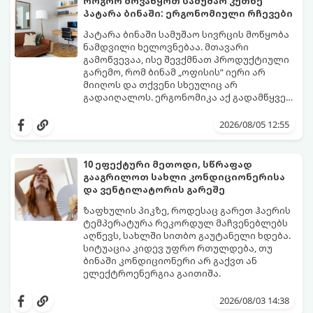
როგორ მოვაწყოთ სამუშაო კუთხე
პატარა ბინაში: ერგონომიული რჩევები
პატარა ბინაში სამუშაო სივრცის მოწყობა
ნამდვილი ხელოვნებაა. მთავარი
გამოწვევაა, ისე შევქმნათ პროდუქტიული
გარემო, რომ ბინამ „ოფისის“ იერი არ
მიიღოს და თქვენი სხეულიც არ
გადაიღალოს. ერგონომიკა აქ გადამწყვეტ
როლს თამაშობს.
აი, როგორ მოაწყოთ იდეალური სამუშაო
კუთხე მცირე ფართში:
2026/08/05 12:55
10 ეფექტური მეთოდი, სწრაფად
გააგრილოთ სახლი კონდიციონერისა
და ვენტილატორის გარეშე
ზაფხულის პიკზე, როდესაც გარეთ ჰაერის
ტემპერატურა რეკორდულ მაჩვენებლებს
აღწევს, სახლში სითბო გაუტანელი ხდება.
სიტუაცია კიდევ უფრო რთულდება, თუ
ბინაში კონდიციონერი არ გაქვთ ან
ელექტროენერგია გაითიშა.
საბედნიეროდ, არსებობს ფიზიკის მარტივი
კანონები და გამოცდილი ყოფითი ხრიკები,
2026/08/03 14:38
რომლებიც დაგეხმარებათ, საგრძნობლად