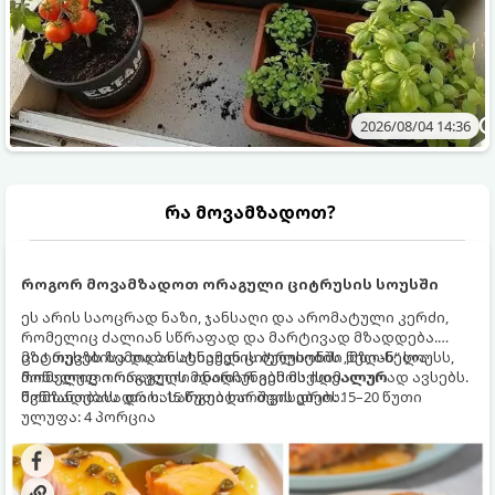
2026/08/04 14:36
რა მოვამზადოთ?
როგორ მოვამზადოთ ორაგული ციტრუსის სოუსში
ეს არის საოცრად ნაზი, ჯანსაღი და არომატული კერძი,
რომელიც ძალიან სწრაფად და მარტივად მზადდება.
ციტრუსებისა და ბოსტნეულის ბულიონში ნელ-ნელა
მზა თევზს ზემოდან ასხამენ ციტრუსების „მზიან“ სოუსს,
მოწალული ორაგული ინარჩუნებს მაქსიმალურ
რომელიც ორაგულის მდიდარ გემოს იდეალურად ავსებს.
წვნიანობასა და სასარგებლო თვისებებს.
მომზადების დრო: 15 წუთი ხარშვის დრო: 15–20 წუთი
ულუფა: 4 პორცია