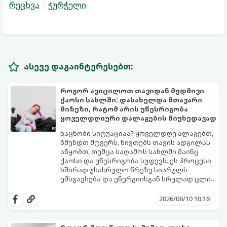
რეცხვა
ჭურჭელი
ასევე დაგაინტერესებთ:
როგორ ავიცილოთ თავიდან მუდმივი
ქაოსი სახლში: დასახელდა მთავარი
მიზეზი, რატომ არის უწესრიგობა
ყოველდღიური დალაგების მიუხედავად
ნაცნობი სიტუაციაა? ყოველდღე ალაგებთ,
წმენდთ მტვერს, ნივთებს თავის ადგილას
აწყობთ, თუმცა საღამოს სახლში მაინც
ქაოსი და უწესრიგობა სუფევს. ეს პროცესი
ხშირად უსასრულო წრეზე სიარულს
ემსგავსება და ენერგიისგან სრულად ცლის
დიასახლისებს.
ფსიქოლოგები და სივრცის ორგანიზების
ექსპერტები ასახელებენ მთავარ მიზეზს,
2026/08/10 10:16
რატომ ხდება ასე და გვიზიარებენ
ეფექტურ გზებს ამ პრობლემის ერთხელ და
სამუდამოდ მოსაგვარებლად: