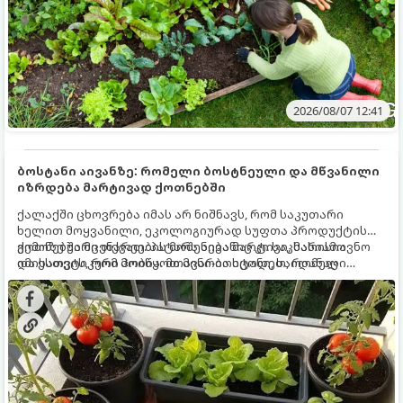
2026/08/07 12:41
ბოსტანი აივანზე: რომელი ბოსტნეული და მწვანილი
იზრდება მარტივად ქოთნებში
ქალაქში ცხოვრება იმას არ ნიშნავს, რომ საკუთარი
ხელით მოყვანილი, ეკოლოგიურად სუფთა პროდუქტის
გემოზე უარი თქვათ. პატარა აივანიც კი საკმარისია
ქოთნებში მცენარეების მოშენება მარტივი, სასიამოვნო
იმისათვის, რომ მოიწყოთ მინი-ბოსტანი, საიდანაც
და ესთეტიკური ჰობია. მთავარია იცოდეთ, რომელი
ყოველდღიურად ახალ, არომატულ მწვანილსა და
კულტურები ეგუებიან ქოთნის პირობებს ყველაზე კარგად
ბოსტნეულს მოკრეფთ.
და როგორ მოუაროთ მათ სწორად.