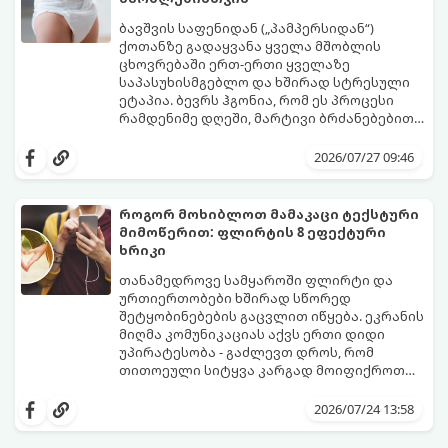
ბავშვის საფენიდან („პამპერსიდან“)
ქოთანზე გადაყვანა ყველა მშობლის
ცხოვრებაში ერთ-ერთი ყველაზე
საპასუხისმგებლო და ხშირად სტრესული
ეტაპია. ბევრს ჰგონია, რომ ეს პროცესი
რამდენიმე დღეში, მარტივი ბრძანებებით
წყდება, თუმცა სინამდვილეში ეს არის
გთავაზობთ დეტალურ გზამკვლევს, თუ
ფიზიოლოგიური და ფსიქოლოგიური
როგორ გახადოთ ეს პროცესი
2026/07/27 09:46
მომწიფების პროცესი, რომელიც
უმტკივნეულო როგორც ბავშვისთვის,
ინდივიდუალურ მიდგომასა და
ისე თქვენთვის.
მოთმინებას მოითხოვს.
როგორ მოხიბლოთ მამაკაცი ტექსტური
მიმოწერით: ფლირტის 8 ეფექტური
ხრიკი
თანამედროვე სამყაროში ფლირტი და
ურთიერთობები ხშირად სწორედ
შეტყობინებების გაცვლით იწყება. ეკრანის
მიღმა კომუნიკაციას აქვს ერთი დიდი
უპირატესობა - გაძლევთ დროს, რომ
თითოეული სიტყვა კარგად მოიფიქროთ
და საიდუმლოებით მოცული, მიმზიდველი
თუ გსურთ, რომ მან ტელეფონს თვალი ვერ
იმიჯი შექმნათ.
მოაცილოს და მოუთმენლად ელოდოს
2026/07/24 13:58
თქვენს ყოველ შეტყობინებას, გამოიყენეთ
ფსიქოლოგიაზე დაფუძნებული ეს 10 ოქროს