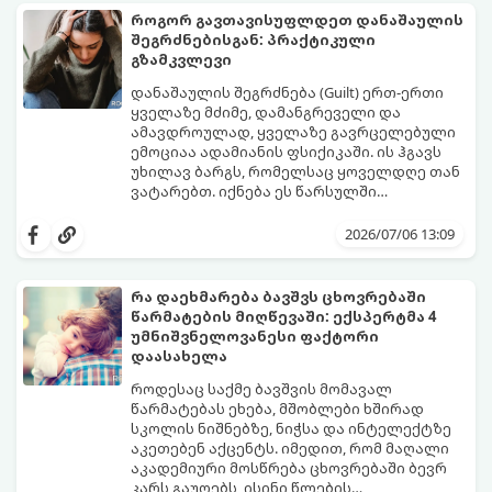
წესი:
როგორ გავთავისუფლდეთ დანაშაულის
შეგრძნებისგან: პრაქტიკული
გზამკვლევი
დანაშაულის შეგრძნება (Guilt) ერთ-ერთი
ყველაზე მძიმე, დამანგრეველი და
ამავდროულად, ყველაზე გავრცელებული
ემოციაა ადამიანის ფსიქიკაში. ის ჰგავს
უხილავ ბარგს, რომელსაც ყოველდღე თან
ვატარებთ. იქნება ეს წარსულში
დაშვებული შეცდომა, ვინმესთვის გულის
ფსიქოთერაპიაში მიიჩნევა, რომ
ტკენა, ოჯახის წევრებისთვის
დანაშაულის გრძნობას აქვს თავისი
2026/07/06 13:09
არასაკმარისი დროის დათმობა თუ
დადებითი, ევოლუციური ფუნქციაც ის
საკუთარი თავის მიმართ წაყენებული
გვკარნახობს, როდის დავარღვიეთ
გადაჭარბებული მოთხოვნები
საკუთარი თუ საზოგადოებრივი მორალური
რა დაეხმარება ბავშვს ცხოვრებაში
-დანაშაულის განცდა შიგნიდან ფიტავს
კოდექსი. თუმცა, როდესაც ეს ემოცია
წარმატების მიღწევაში: ექსპერტმა 4
ადამიანს და ართმევს მას აწმყოთი
ქრონიკულ ფორმას იღებს, ის ნევროზულ,
გთავაზობთ პრაქტიკულ, ფსიქოლოგიურ
უმნიშვნელოვანესი ფაქტორი
ტკბობის უნარს.
ტოქსიკურ სინდრომად იქცევა.
გზამკვლევს, თუ როგორ დაამუშაოთ
დაასახელა
წარსულის შეცდომები და
გათავისუფლდეთ ამ მძიმე ტვირთისგან:
როდესაც საქმე ბავშვის მომავალ
წარმატებას ეხება, მშობლები ხშირად
სკოლის ნიშნებზე, ნიჭსა და ინტელექტზე
აკეთებენ აქცენტს. იმედით, რომ მაღალი
აკადემიური მოსწრება ცხოვრებაში ბევრ
კარს გაუღებს, ისინი წლების