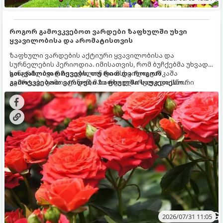
როგორ გამოვკვებოთ ვარდები ზაფხულში უხვი
ყვავილობისა და არომატისთვის
ზაფხული ვარდების აქტიური ყვავილობისა და
სურნელების პერიოდია. იმისათვის, რომ ბუჩქებმა უხვად,
ხანგრძლივად იყვავილონ და მსხვილი, კაშკაშა
გთავაზობთ რჩევებს, თუ რით და როგორ
კვირტები გამოიტანონ, მათ რეგულარული და სწორი
გამოვკვებოთ ვარდები ზაფხულში საუკეთესო
გამოკვება სჭირდებათ. ზაფხულის პერიოდში მცენარის
შედეგის მისაღწევად:
მოთხოვნილებები იცვლება, ამიტომ მნიშვნელოვანია
ვიცოდეთ, რომელი სასუქები გამოიყენება ამ დროს.
2026/07/31 11:05