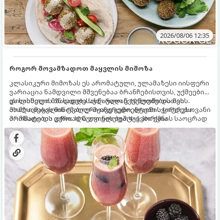
2026/08/06 12:35
როგორ მოვამზადოთ მაყვლის მიმოზა
კლასიკური მიმოზას ეს არომატული, ულამაზესი იისფერი
ვარიაცია ნამდვილი მშვენებაა ბრანჩებისთვის, უქმეების
დილისთვის ან სადღესასწაულო წვეულებებისთვის.
ეს სასმელი მზადდება სულ რაღაც 10 წუთში და მის
ახალი მაყვლის ტკბილ-მჟავე გემო, ლაიმის ციტრუსოვანი
მომზადებას მინიმალური ინგრედიენტები სჭირდება.
არომატი და ცქრიალა ღვინის ბუშტუკები ქმნის საოცრად
მომზადების დრო: 10 წუთი ულუფა: 4–6 პორცია
დახვეწილ და მაგრილებელ კოქტეილს.