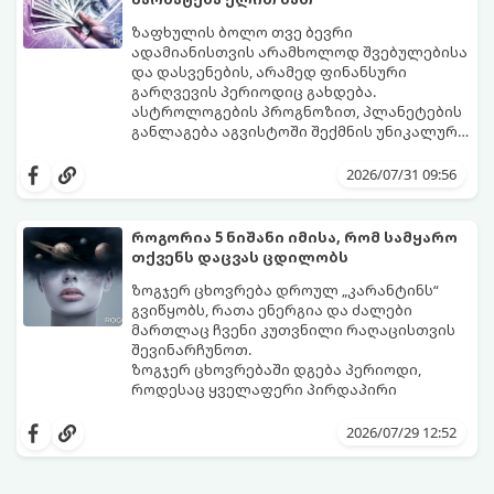
ზაფხულის ბოლო თვე ბევრი
ადამიანისთვის არამხოლოდ შვებულებისა
და დასვენების, არამედ ფინანსური
გარღვევის პერიოდიც გახდება.
ასტროლოგების პროგნოზით, პლანეტების
განლაგება აგვისტოში შექმნის უნიკალურ
ენერგეტიკულ ნაკადებს, რომლებიც
გაიგეთ, მოხვდით თუ არა იმ იღბლიანთა
ზოდიაქოს 4 ნიშანს ფინანსური წარმატების
შორის, ვისაც აგვისტოში ფინანსური
2026/07/31 09:56
მიღწევასა და შემოსავლების
იღბალი გაუღიმებს:
საგრძნობლად გაზრდაში დაეხმარება.
როგორია 5 ნიშანი იმისა, რომ სამყარო
თქვენს დაცვას ცდილობს
ზოგჯერ ცხოვრება დროულ „კარანტინს“
გვიწყობს, რათა ენერგია და ძალები
მართლაც ჩვენი კუთვნილი რაღაცისთვის
შევინარჩუნოთ.
ზოგჯერ ცხოვრებაში დგება პერიოდი,
როდესაც ყველაფერი პირდაპირი
მნიშვნელობით ხელიდან გვეცლება:
იშლება მნიშვნელოვანი გარიგებები,
2026/07/29 12:52
უქმდება დიდხანს ნანატრი მოგზაურობები,
ხოლო ადამიანები, რომლებსაც
ახლობლებად ვთვლიდით, უეცრად მიდიან.
აი, 5 აშკარა ნიშანი იმისა, რომ