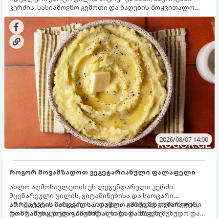
კერძია, სასიამოვნო გემოთი და ნაღების-მოყვითალო
ფერით. მისი მომზადება ძალიან მარტივია, მაგრამ
არსებობს რამდენიმე საიდუმლო, რომლებიც უნდა
იცოდეთ, რომ პიურე იდეალურად გემრიელი გამოვიდეს.
2026/08/07 14:00
როგორ მოვამზადოთ ვეგეტარიანული ფალაფელი
ახლო აღმოსავლეთის ეს ლეგენდარული კერძი
მცენარეული ცილის, ვიტამინებისა და საოცარი
არომატების ნამდვილი საბადოა. გარედან ოქროსფერი
ამ რეცეპტის მთავარი საიდუმლო იმაში მდგომარეობს,
და ხრაშუნა, ხოლო შიგნიდან ნაზი და მწვანე
რომ გამოიყენება გამომშრალი და ჩამბალი მუხუდო და