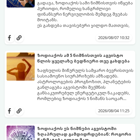
გადავა, ზოდიაქოს სამი ნიშნისთვის იწყება
პერიოდი, რომელიც ხანგრძლივი
ფინანსური ნერვიულობის შემდეგ შვებას
მოიტანს.
ეს გახდება თავისებური ჯილდო მათთვის,
ვინც დიდხანს შრომობდა, მოთმინებას
იჩენდა და სირთულეების მიუხედავად წინ
2026/08/07 10:32
სვლას განაგრძობდა. ბევრი მიეჩვია
სტაბილურობისთვის ბრძოლას,
სურვილების გადადებასა და ხარჯების
ზოდიაქოს ამ 5 ნიშნისთვის აგვისტო
მკაცრ კონტროლს. თუმცა, ახლა სიტუაცია
პრობლემები, რომლებიც უსასრულო
წლის ყველაზე ბედნიერი თვე გახდება
თანდათან შეიცვლება.
გეგონათ, უკან დაიხევს, ამასთან ერთად კი
გაჩნდება მეტი ნდობა მომავლის მიმართ.
ზაფხულის მიწურულს სამყარო ბევრისთვის
რთული პერიოდის შემდეგ ეს ნიშნები
სასიამოვნო სიურპრიზებს ამზადებს.
შეძლებენ ამოისუნთქონ და დაინახონ
ასტროლოგების პროგნოზით, პლანეტების
ახალი შესაძლებლობები.
განლაგება აგვისტოში შექმნის
განსაკუთრებულ ენერგეტიკულ ნაკადებს,
რომლებიც ზოდიაქოს 5 ნიშანს საოცარ
იღბალს, ჰარმონიასა და წარმატებას
მათთვის აგვისტო გარდამტეხი და წლის
მოუტანს.
ყველაზე ბედნიერი თვე აღმოჩნდება.
2026/08/04 11:25
გაიგეთ, მოხვდით თუ არა ამ იღბლიანთა
შორის:
ზოდიაქოს ეს ნიშნები აგვისტოში
ზღაპრულად გამდიდრდებიან: როგორი
წარმატება ელით მათ