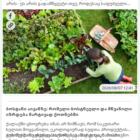
არის - ეს არის გადამწყვეტი თვე, როდესაც საფუძველი
ეყრება მომავალი წლის მოსავალს და ბაღი მზადდება
შემოდგომა-ზამთრის სეზონისთვის. იმისათვის, რომ
ნიადაგმა ენერგია აღიდგინოს, ხოლო მცენარეებმა
ზამთარს გაუძლონ, აგვისტოს ბოლომდე 5
მნიშვნელოვანი საქმის გაკეთება უნდა მოასწროთ:
2026/08/07 12:41
ბოსტანი აივანზე: რომელი ბოსტნეული და მწვანილი
იზრდება მარტივად ქოთნებში
ქალაქში ცხოვრება იმას არ ნიშნავს, რომ საკუთარი
ხელით მოყვანილი, ეკოლოგიურად სუფთა პროდუქტის
გემოზე უარი თქვათ. პატარა აივანიც კი საკმარისია
ქოთნებში მცენარეების მოშენება მარტივი, სასიამოვნო