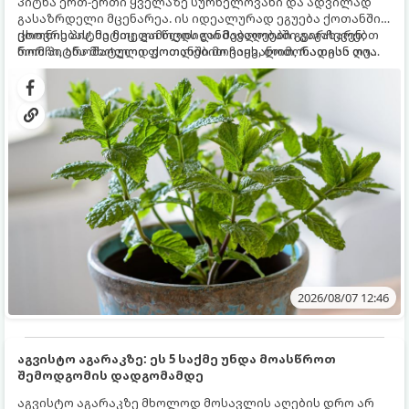
პიტნა ერთ-ერთი ყველაზე სურნელოვანი და ადვილად
გასაზრდელი მცენარეა. ის იდეალურად ეგუება ქოთანში
ცხოვრებას, მეტიც, გამოცდილი მებაღეები გვირჩევენ,
ქოთნის პიტნა მთელი წლის განმავლობაში გაგახარებთ
რომ პიტნა მხოლოდ ქოთანში მოვიყვანოთ, რადგან ღია
ნორჩი, არომატული ფოთლებით ჩაის, ლიმონათისა თუ
გრუნტში (ბაღში) დარგვისას ის ფესვებით ძალიან
კერძებისთვის.
სწრაფად ვრცელდება და სხვა მცენარეებს ავიწროებს.
2026/08/07 12:46
აგვისტო აგარაკზე: ეს 5 საქმე უნდა მოასწროთ
შემოდგომის დადგომამდე
აგვისტო აგარაკზე მხოლოდ მოსავლის აღების დრო არ