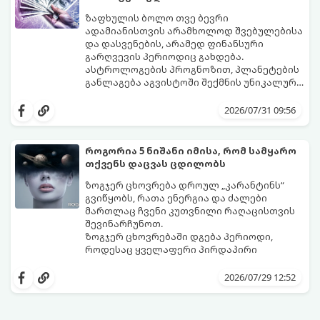
ზაფხულის ბოლო თვე ბევრი
ადამიანისთვის არამხოლოდ შვებულებისა
და დასვენების, არამედ ფინანსური
გარღვევის პერიოდიც გახდება.
ასტროლოგების პროგნოზით, პლანეტების
განლაგება აგვისტოში შექმნის უნიკალურ
ენერგეტიკულ ნაკადებს, რომლებიც
გაიგეთ, მოხვდით თუ არა იმ იღბლიანთა
ზოდიაქოს 4 ნიშანს ფინანსური წარმატების
შორის, ვისაც აგვისტოში ფინანსური
2026/07/31 09:56
მიღწევასა და შემოსავლების
იღბალი გაუღიმებს:
საგრძნობლად გაზრდაში დაეხმარება.
როგორია 5 ნიშანი იმისა, რომ სამყარო
თქვენს დაცვას ცდილობს
ზოგჯერ ცხოვრება დროულ „კარანტინს“
გვიწყობს, რათა ენერგია და ძალები
მართლაც ჩვენი კუთვნილი რაღაცისთვის
შევინარჩუნოთ.
ზოგჯერ ცხოვრებაში დგება პერიოდი,
როდესაც ყველაფერი პირდაპირი
მნიშვნელობით ხელიდან გვეცლება:
იშლება მნიშვნელოვანი გარიგებები,
2026/07/29 12:52
უქმდება დიდხანს ნანატრი მოგზაურობები,
ხოლო ადამიანები, რომლებსაც
ახლობლებად ვთვლიდით, უეცრად მიდიან.
აი, 5 აშკარა ნიშანი იმისა, რომ