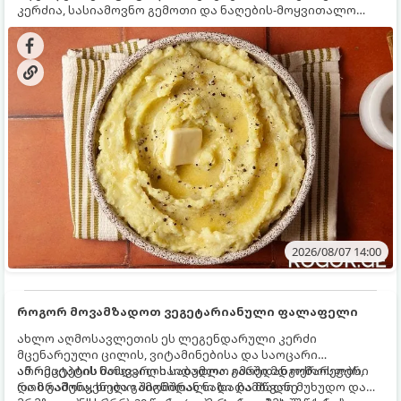
კერძია, სასიამოვნო გემოთი და ნაღების-მოყვითალო
ფერით. მისი მომზადება ძალიან მარტივია, მაგრამ
არსებობს რამდენიმე საიდუმლო, რომლებიც უნდა
იცოდეთ, რომ პიურე იდეალურად გემრიელი გამოვიდეს.
2026/08/07 14:00
როგორ მოვამზადოთ ვეგეტარიანული ფალაფელი
ახლო აღმოსავლეთის ეს ლეგენდარული კერძი
მცენარეული ცილის, ვიტამინებისა და საოცარი
არომატების ნამდვილი საბადოა. გარედან ოქროსფერი
ამ რეცეპტის მთავარი საიდუმლო იმაში მდგომარეობს,
და ხრაშუნა, ხოლო შიგნიდან ნაზი და მწვანე
რომ გამოიყენება გამომშრალი და ჩამბალი მუხუდო და