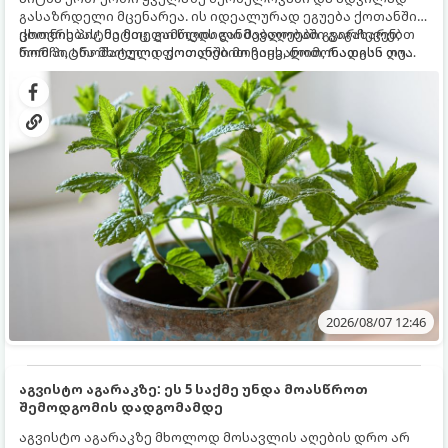
გასაზრდელი მცენარეა. ის იდეალურად ეგუება ქოთანში
ცხოვრებას, მეტიც, გამოცდილი მებაღეები გვირჩევენ,
ქოთნის პიტნა მთელი წლის განმავლობაში გაგახარებთ
რომ პიტნა მხოლოდ ქოთანში მოვიყვანოთ, რადგან ღია
ნორჩი, არომატული ფოთლებით ჩაის, ლიმონათისა თუ
გრუნტში (ბაღში) დარგვისას ის ფესვებით ძალიან
კერძებისთვის.
სწრაფად ვრცელდება და სხვა მცენარეებს ავიწროებს.
2026/08/07 12:46
აგვისტო აგარაკზე: ეს 5 საქმე უნდა მოასწროთ
შემოდგომის დადგომამდე
აგვისტო აგარაკზე მხოლოდ მოსავლის აღების დრო არ