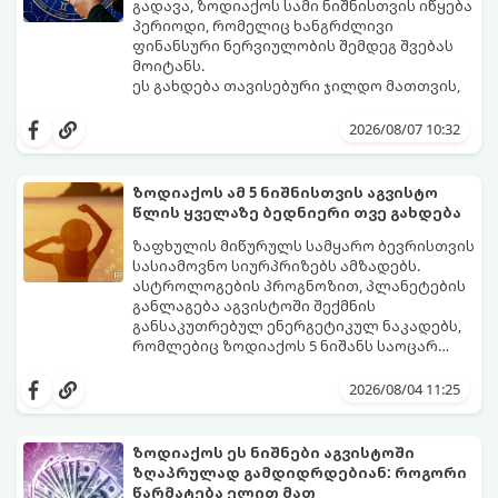
გადავა, ზოდიაქოს სამი ნიშნისთვის იწყება
პერიოდი, რომელიც ხანგრძლივი
ფინანსური ნერვიულობის შემდეგ შვებას
მოიტანს.
ეს გახდება თავისებური ჯილდო მათთვის,
ვინც დიდხანს შრომობდა, მოთმინებას
იჩენდა და სირთულეების მიუხედავად წინ
2026/08/07 10:32
სვლას განაგრძობდა. ბევრი მიეჩვია
სტაბილურობისთვის ბრძოლას,
სურვილების გადადებასა და ხარჯების
ზოდიაქოს ამ 5 ნიშნისთვის აგვისტო
მკაცრ კონტროლს. თუმცა, ახლა სიტუაცია
პრობლემები, რომლებიც უსასრულო
წლის ყველაზე ბედნიერი თვე გახდება
თანდათან შეიცვლება.
გეგონათ, უკან დაიხევს, ამასთან ერთად კი
გაჩნდება მეტი ნდობა მომავლის მიმართ.
ზაფხულის მიწურულს სამყარო ბევრისთვის
რთული პერიოდის შემდეგ ეს ნიშნები
სასიამოვნო სიურპრიზებს ამზადებს.
შეძლებენ ამოისუნთქონ და დაინახონ
ასტროლოგების პროგნოზით, პლანეტების
ახალი შესაძლებლობები.
განლაგება აგვისტოში შექმნის
განსაკუთრებულ ენერგეტიკულ ნაკადებს,
რომლებიც ზოდიაქოს 5 ნიშანს საოცარ
იღბალს, ჰარმონიასა და წარმატებას
მათთვის აგვისტო გარდამტეხი და წლის
მოუტანს.
ყველაზე ბედნიერი თვე აღმოჩნდება.
2026/08/04 11:25
გაიგეთ, მოხვდით თუ არა ამ იღბლიანთა
შორის:
ზოდიაქოს ეს ნიშნები აგვისტოში
ზღაპრულად გამდიდრდებიან: როგორი
წარმატება ელით მათ