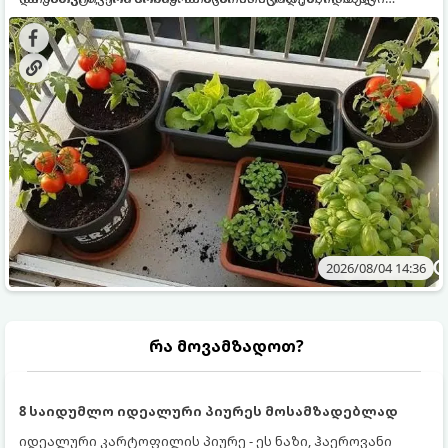
ყოველდღიურად ახალ, არომატულ მწვანილსა და
კულტურები ეგუებიან ქოთნის პირობებს ყველაზე კარგად
ბოსტნეულს მოკრეფთ.
და როგორ მოუაროთ მათ სწორად.
2026/08/04 14:36
რა მოვამზადოთ?
8 საიდუმლო იდეალური პიურეს მოსამზადებლად
იდეალური კარტოფილის პიურე - ეს ნაზი, ჰაეროვანი