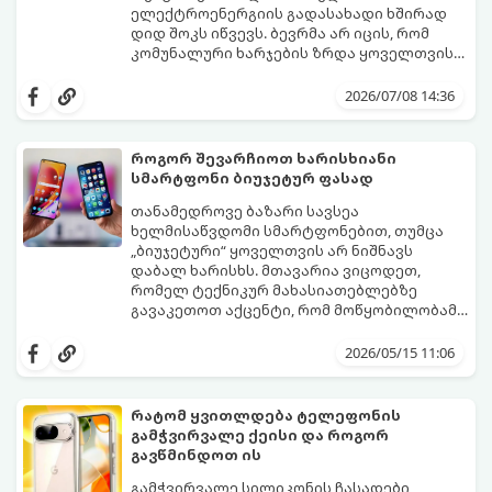
ელექტროენერგიის გადასახადი ხშირად
დიდ შოკს იწვევს. ბევრმა არ იცის, რომ
კომუნალური ხარჯების ზრდა ყოველთვის
თავად აპარატის ბრალი არ არის, ხშირად
არსებობს რამდენიმე მარტივი რეჟიმი და
მიზეზი მისი არასწორი ექსპლუატაცია და
პარამეტრი, რომლებიც დაგეხმარებათ
2026/07/08 14:36
მართვის პულტის პარამეტრების
შეინარჩუნოთ სასურველი სიგრილე და
უცოდინარობაა.
ამავდროულად საგრძნობლად დაზოგოთ
ბიუჯეტი.
როგორ შევარჩიოთ ხარისხიანი
გთავაზობთ ეკონომიური მუშაობის
სმარტფონი ბიუჯეტურ ფასად
მთავარ ხრიკებს:
თანამედროვე ბაზარი სავსეა
ხელმისაწვდომი სმარტფონებით, თუმცა
„ბიუჯეტური“ ყოველთვის არ ნიშნავს
დაბალ ხარისხს. მთავარია ვიცოდეთ,
რომელ ტექნიკურ მახასიათებლებზე
გავაკეთოთ აქცენტი, რომ მოწყობილობამ
რამდენიმე წელი გამართულად იმუშაოს.
მიჰყევით ამ გზამკვლევს ოპტიმალური
არჩევანის გასაკეთებლად:
2026/05/15 11:06
რატომ ყვითლდება ტელეფონის
გამჭვირვალე ქეისი და როგორ
გავწმინდოთ ის
გამჭვირვალე სილიკონის ჩასადები