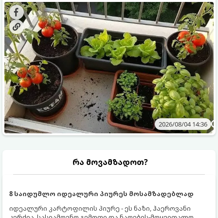
ყოველდღიურად ახალ, არომატულ მწვანილსა და
კულტურები ეგუებიან ქოთნის პირობებს ყველაზე კარგად
ბოსტნეულს მოკრეფთ.
და როგორ მოუაროთ მათ სწორად.
2026/08/04 14:36
რა მოვამზადოთ?
8 საიდუმლო იდეალური პიურეს მოსამზადებლად
იდეალური კარტოფილის პიურე - ეს ნაზი, ჰაეროვანი
კერძია, სასიამოვნო გემოთი და ნაღების-მოყვითალო