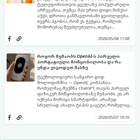
ტელეფონისთვის ყველაზე პოპულარული
არჩევანია, თუმცა მას ერთი დიდი მინუსი
აქვს, დროთა განმავლობაში ყვითლდება.
ბევრს ჰგონია, რომ ეს ჭუჭყია, რომლის
მოშორებაც შეუძლებელია, თუმცა
არსებობს მეთოდები, რომლებიც მას
პირვანდელ სახეს დაუბრუნებს.
2026/05/08 11:08
როგორ მუშაობს OpenAI-ს პირველი
პორტატიული მოწყობილობა და რა
უნდა ვიცოდეთ მასზე
ტექნოლოგიური სამყარო დიდ
მოლოდინშია — OpenAI, კომპანია,
რომელმაც შექმნა ChatGPT, თავის პირველ
ფიზიკურ მოწყობილობაზე მუშაობს. ეს არ
იქნება მორიგი სმარტფონი, არამედ
სრულიად ახალი ტიპის გაჯეტი, რომელიც
ხელოვნურ ინტელექტთან ჩვენს
მიჰყევით ამ გზამკვლევს, რათა გაიგოთ, რა
ურთიერთობას შეცვლის.
დეტალებია ცნობილი ამ მოწყობილობის
2026/05/07 10:10
შესახებ: