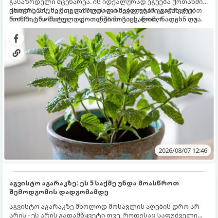
გასაზრდელი მცენარეა. ის იდეალურად ეგუება ქოთანში
ცხოვრებას, მეტიც, გამოცდილი მებაღეები გვირჩევენ,
ქოთნის პიტნა მთელი წლის განმავლობაში გაგახარებთ
რომ პიტნა მხოლოდ ქოთანში მოვიყვანოთ, რადგან ღია
ნორჩი, არომატული ფოთლებით ჩაის, ლიმონათისა თუ
გრუნტში (ბაღში) დარგვისას ის ფესვებით ძალიან
კერძებისთვის.
სწრაფად ვრცელდება და სხვა მცენარეებს ავიწროებს.
2026/08/07 12:46
აგვისტო აგარაკზე: ეს 5 საქმე უნდა მოასწროთ
შემოდგომის დადგომამდე
აგვისტო აგარაკზე მხოლოდ მოსავლის აღების დრო არ
არის - ეს არის გადამწყვეტი თვე, როდესაც საფუძველი