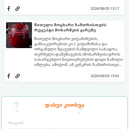
და ცქრიალა ღვინის ბუშტუკები ქმნის
ეს სასმელი მზადდება სულ რაღაც 10 წუთში
საოცრად დახვეწილ და მაგრილებელ
და მის მომზადებას მინიმალური
2026/08/05 13:17
კოქტეილს.
ინგრედიენტები სჭირდება.
მომზადების დრო: 10 წუთი ულუფა: 4–6
პორცია
წითელი მოცხარი ზამთრისთვის:
რეცეპტი მოხარშვის გარეშე
წითელი მოცხარი ვიტამინების,
განსაკუთრებით კი C ვიტამინისა და
ორგანული მჟავების ნამდვილი საბადოა.
თერმული დამუშავების (მოხარშვის) დროს
სასარგებლო ნივთიერებების დიდი ნაწილი
იშლება. ამიტომ, ამ კენკრის ზამთრისთვის
შესანახად საუკეთესო გზა „ცოცხალი ჯემის“
ეს მეთოდი ინარჩუნებს მოცხარის
მომზადებაა - მოხარშვის გარეშე.
ბუნებრივ, კაშკაშა გემოს, არომატს და
2026/08/03 15:02
ყველა სასარგებლო თვისებას.
დასვი კითხვა