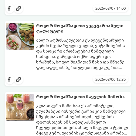
იდეალურად გემრიელი გამოვიდეს.
2026/08/07 14:00
როგორ მოვამზადოთ ვეგეტარიანული
ფალაფელი
ახლო აღმოსავლეთის ეს ლეგენდარული
კერძი მცენარეული ცილის, ვიტამინებისა
და საოცარი არომატების ნამდვილი
საბადოა. გარედან ოქროსფერი და
ხრაშუნა, ხოლო შიგნიდან ნაზი და მწვანე
ფალაფელის ბურთულები იდეალურია
პიტაში (არაბულ პურში) ჩასადებად,
ამ რეცეპტის მთავარი საიდუმლო იმაში
სალათებთან ერთად ან ტახინის (სესამის)
მდგომარეობს, რომ გამოიყენება
2026/08/06 12:35
სოუსთან მირთმევისთვის.
გამომშრალი და ჩამბალი მუხუდო და არა
დაკონსერვებული, რათა ბურთულებმა
შეწვისას ფორმა იდეალურად შეინარჩუნოს
როგორ მოვამზადოთ მაყვლის მიმოზა
და არ დაიშალოს.
მომზადების დრო: 20 წუთი (დამატებით
კლასიკური მიმოზას ეს არომატული,
მუხუდოს ჩალბობის დრო: 12-24 საათი)
ულამაზესი იისფერი ვარიაცია ნამდვილი
შეწვის დრო: 10–15 წუთი ულუფა: 20–24 ცალი
მშვენებაა ბრანჩებისთვის, უქმეების
ბურთულა (4–6 პორცია)
დილისთვის ან სადღესასწაულო
წვეულებებისთვის. ახალი მაყვლის ტკბილ-
მჟავე გემო, ლაიმის ციტრუსოვანი არომატი