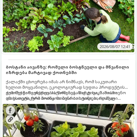
2026/08/07 12:41
ბოსტანი აივანზე: რომელი ბოსტნეული და მწვანილი
იზრდება მარტივად ქოთნებში
ქალაქში ცხოვრება იმას არ ნიშნავს, რომ საკუთარი
ხელით მოყვანილი, ეკოლოგიურად სუფთა პროდუქტის
გემოზე უარი თქვათ. პატარა აივანიც კი საკმარისია
ქოთნებში მცენარეების მოშენება მარტივი, სასიამოვნო
იმისათვის, რომ მოიწყოთ მინი-ბოსტანი, საიდანაც
და ესთეტიკური ჰობია. მთავარია იცოდეთ, რომელი
ყოველდღიურად ახალ, არომატულ მწვანილსა და
კულტურები ეგუებიან ქოთნის პირობებს ყველაზე კარგად
ბოსტნეულს მოკრეფთ.
და როგორ მოუაროთ მათ სწორად.