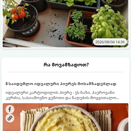
2026/08/04 14:36
რა მოვამზადოთ?
8 საიდუმლო იდეალური პიურეს მოსამზადებლად
იდეალური კარტოფილის პიურე - ეს ნაზი, ჰაეროვანი
კერძია, სასიამოვნო გემოთი და ნაღების-მოყვითალო
ფერით. მისი მომზადება ძალიან მარტივია, მაგრამ
არსებობს რამდენიმე საიდუმლო, რომლებიც უნდა
იცოდეთ, რომ პიურე იდეალურად გემრიელი გამოვიდეს.