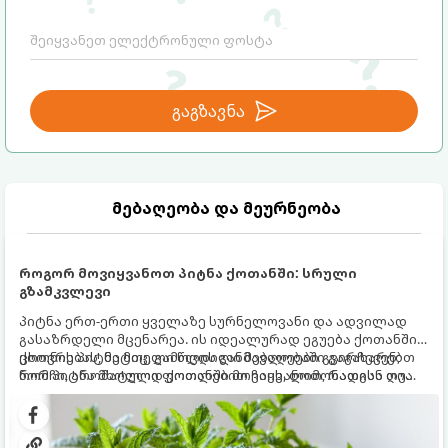
გაგზავნა
მებაღეობა და მეურნეობა
როგორ მოვიყვანოთ პიტნა ქოთანში: სრული
გზამკვლევი
პიტნა ერთ-ერთი ყველაზე სურნელოვანი და ადვილად
გასაზრდელი მცენარეა. ის იდეალურად ეგუება ქოთანში
ცხოვრებას, მეტიც, გამოცდილი მებაღეები გვირჩევენ,
ქოთნის პიტნა მთელი წლის განმავლობაში გაგახარებთ
რომ პიტნა მხოლოდ ქოთანში მოვიყვანოთ, რადგან ღია
ნორჩი, არომატული ფოთლებით ჩაის, ლიმონათისა თუ
გრუნტში (ბაღში) დარგვისას ის ფესვებით ძალიან
კერძებისთვის.
სწრაფად ვრცელდება და სხვა მცენარეებს ავიწროებს.