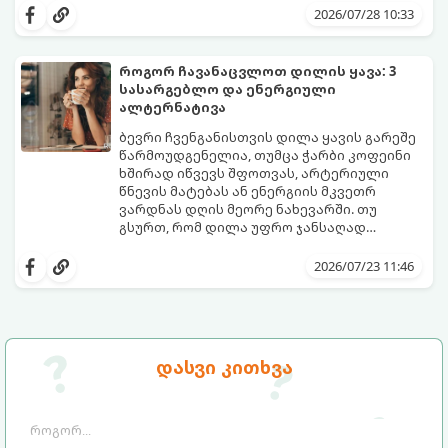
უბრალოდ ჩვევის არქონის გამო, დღის
დალევა ან მისი გემო მოსაწყენი
2026/07/28 10:33
განმავლობაში საჭირო ოდენობის წყლის
გეჩვენებათ, დიეტოლოგების ეს 5
დალევა ბევრისთვის ნამდვილ
მარტივი და ეფექტური რჩევა
გამოწვევად რჩება.
დაგეხმარებათ, წყლის სმა
როგორ ჩავანაცვლოთ დილის ყავა: 3
ყოველდღიურ, სასიამოვნო ჩვევად
სასარგებლო და ენერგიული
აქციოთ.
ალტერნატივა
ბევრი ჩვენგანისთვის დილა ყავის გარეშე
წარმოუდგენელია, თუმცა ჭარბი კოფეინი
ხშირად იწვევს შფოთვას, არტერიული
წნევის მატებას ან ენერგიის მკვეთრ
ვარდნას დღის მეორე ნახევარში. თუ
გსურთ, რომ დილა უფრო ჯანსაღად
დაიწყოთ და ენერგია დიდხანს
მიჰყევით ამ გზამკვლევს და აღმოაჩინეთ
შეინარჩუნოთ, ექსპერტები ყავის სამ
თქვენთვის სასურველი სასმელი:
2026/07/23 11:46
საუკეთესო ალტერნატივას გვთავაზობენ.
დასვი კითხვა