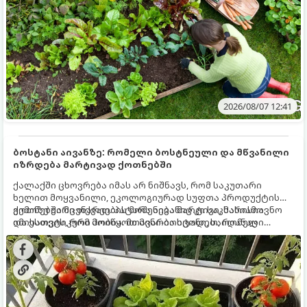
2026/08/07 12:41
ბოსტანი აივანზე: რომელი ბოსტნეული და მწვანილი
იზრდება მარტივად ქოთნებში
ქალაქში ცხოვრება იმას არ ნიშნავს, რომ საკუთარი
ხელით მოყვანილი, ეკოლოგიურად სუფთა პროდუქტის
გემოზე უარი თქვათ. პატარა აივანიც კი საკმარისია
ქოთნებში მცენარეების მოშენება მარტივი, სასიამოვნო
იმისათვის, რომ მოიწყოთ მინი-ბოსტანი, საიდანაც
და ესთეტიკური ჰობია. მთავარია იცოდეთ, რომელი
ყოველდღიურად ახალ, არომატულ მწვანილსა და
კულტურები ეგუებიან ქოთნის პირობებს ყველაზე კარგად
ბოსტნეულს მოკრეფთ.
და როგორ მოუაროთ მათ სწორად.