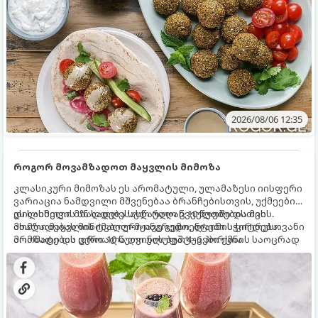
2026/08/06 12:35
როგორ მოვამზადოთ მაყვლის მიმოზა
კლასიკური მიმოზას ეს არომატული, ულამაზესი იისფერი
ვარიაცია ნამდვილი მშვენებაა ბრანჩებისთვის, უქმეების
დილისთვის ან სადღესასწაულო წვეულებებისთვის.
ეს სასმელი მზადდება სულ რაღაც 10 წუთში და მის
ახალი მაყვლის ტკბილ-მჟავე გემო, ლაიმის ციტრუსოვანი
მომზადებას მინიმალური ინგრედიენტები სჭირდება.
არომატი და ცქრიალა ღვინის ბუშტუკები ქმნის საოცრად
მომზადების დრო: 10 წუთი ულუფა: 4–6 პორცია
დახვეწილ და მაგრილებელ კოქტეილს.