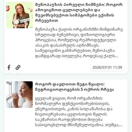
მენოპაუზის პირველი ნიშნები: როგორ
ამოვიცნოთ ცვლილებები და
შევიმსუბუქოთ სიმპტომები ექიმის
რჩევებით
მენოპაუზა ქალის ორგანიზმში მიმდინარე
სრულიად ბუნებრივი, ფიზიოლოგიური
პროცესია, რომელიც რეპროდუქციული
ასაკის დასასრულს აღნიშნავს.
სამედიცინო განმარტებით, მენოპაუზა
დამდგარად ითვლება, როდესაც ქალს
ზედიზედ 12 თვის განმავლობაში არ ჰქონია
თუმცა, ორგანიზმში ჰორმონალური
მენსტრუაცია.
ცვლილებები ამ მომენტამდე ბევრად ადრე
2026/07/31 11:39
იწყება - ამ გარდამავალ ეტაპს
პერიმენოპაუზა ეწოდება (რომელიც
საშუალოდ 40-დან 50 წლამდე ასაკში იწყება
როგორ დავლიოთ მეტი წყალი:
და შესაძლოა 4-დან 8 წლამდე
ნუტრიციოლოგების 5 ოქროს რჩევა
გაგრძელდეს).
იმისათვის, რომ ეს პერიოდი შფოთვის
გარეშე გაიაროთ, მნიშვნელოვანია
ყველამ ვიცით, რომ ორგანიზმის
იცოდეთ, რა სიგნალებს გზავნის ორგანიზმი
ნორმალური ფუნქციონირებისთვის,
და როგორ შეიმსუბუქოთ მდგომარეობა
ენერგიისთვის, კანის სილამაზისა და
მეან-გინეკოლოგებისა და
ნივთიერებათა ცვლისთვის წყლის
ნუტრიციოლოგების რეკომენდაციებით.
საკმარისი რაოდენობით მიღება
სასიცოცხლოდ მნიშვნელოვანია. თუმცა,
ყოველდღიური ფუსფუსის, საქმეებისა თუ
თუ ხშირად გავიწყდებათ წყლის