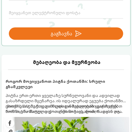
გაგზავნა
მებაღეობა და მეურნეობა
როგორ მოვიყვანოთ პიტნა ქოთანში: სრული
გზამკვლევი
პიტნა ერთ-ერთი ყველაზე სურნელოვანი და ადვილად
გასაზრდელი მცენარეა. ის იდეალურად ეგუება ქოთანში
ცხოვრებას, მეტიც, გამოცდილი მებაღეები გვირჩევენ,
ქოთნის პიტნა მთელი წლის განმავლობაში გაგახარებთ
რომ პიტნა მხოლოდ ქოთანში მოვიყვანოთ, რადგან ღია
ნორჩი, არომატული ფოთლებით ჩაის, ლიმონათისა თუ
გრუნტში (ბაღში) დარგვისას ის ფესვებით ძალიან
კერძებისთვის.
სწრაფად ვრცელდება და სხვა მცენარეებს ავიწროებს.