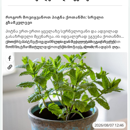
როგორ მოვიყვანოთ პიტნა ქოთანში: სრული
გზამკვლევი
პიტნა ერთ-ერთი ყველაზე სურნელოვანი და ადვილად
გასაზრდელი მცენარეა. ის იდეალურად ეგუება ქოთანში
ცხოვრებას, მეტიც, გამოცდილი მებაღეები გვირჩევენ,
ქოთნის პიტნა მთელი წლის განმავლობაში გაგახარებთ
რომ პიტნა მხოლოდ ქოთანში მოვიყვანოთ, რადგან ღია
ნორჩი, არომატული ფოთლებით ჩაის, ლიმონათისა თუ
გრუნტში (ბაღში) დარგვისას ის ფესვებით ძალიან
კერძებისთვის.
სწრაფად ვრცელდება და სხვა მცენარეებს ავიწროებს.
2026/08/07 12:46