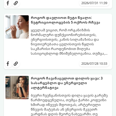
მენსტრუაცია.
ცვლილებები ამ მომენტამდე ბევრად ადრე
2026/07/31 11:39
იწყება - ამ გარდამავალ ეტაპს
პერიმენოპაუზა ეწოდება (რომელიც
საშუალოდ 40-დან 50 წლამდე ასაკში იწყება
როგორ დავლიოთ მეტი წყალი:
და შესაძლოა 4-დან 8 წლამდე
ნუტრიციოლოგების 5 ოქროს რჩევა
გაგრძელდეს).
იმისათვის, რომ ეს პერიოდი შფოთვის
გარეშე გაიაროთ, მნიშვნელოვანია
ყველამ ვიცით, რომ ორგანიზმის
იცოდეთ, რა სიგნალებს გზავნის ორგანიზმი
ნორმალური ფუნქციონირებისთვის,
და როგორ შეიმსუბუქოთ მდგომარეობა
ენერგიისთვის, კანის სილამაზისა და
მეან-გინეკოლოგებისა და
ნივთიერებათა ცვლისთვის წყლის
ნუტრიციოლოგების რეკომენდაციებით.
საკმარისი რაოდენობით მიღება
სასიცოცხლოდ მნიშვნელოვანია. თუმცა,
ყოველდღიური ფუსფუსის, საქმეებისა თუ
თუ ხშირად გავიწყდებათ წყლის
უბრალოდ ჩვევის არქონის გამო, დღის
დალევა ან მისი გემო მოსაწყენი
2026/07/28 10:33
განმავლობაში საჭირო ოდენობის წყლის
გეჩვენებათ, დიეტოლოგების ეს 5
დალევა ბევრისთვის ნამდვილ
მარტივი და ეფექტური რჩევა
გამოწვევად რჩება.
დაგეხმარებათ, წყლის სმა
როგორ ჩავანაცვლოთ დილის ყავა: 3
ყოველდღიურ, სასიამოვნო ჩვევად
სასარგებლო და ენერგიული
აქციოთ.
ალტერნატივა
ბევრი ჩვენგანისთვის დილა ყავის გარეშე
წარმოუდგენელია, თუმცა ჭარბი კოფეინი
ხშირად იწვევს შფოთვას, არტერიული
წნევის მატებას ან ენერგიის მკვეთრ
ვარდნას დღის მეორე ნახევარში. თუ