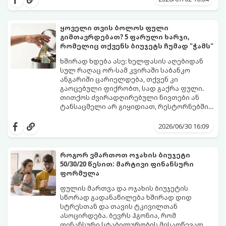
გადაწყვეტილებებს აწვდის საცხობებსა და
საკონდიტროებს, რათა დაეხმაროს მათ
წარმოების ყოველი ეტაპის
ყოველი თვის ბოლოს ფული
ოპტიმიზაციაში.
გიმთავრდებათ? 5 ფარული ხარჯი,
რომელიც თქვენს ბიუჯეტს ჩუმად "ჭამს"
ხშირად ხდება ასე: ხელფასის აღებიდან
სულ რაღაც ორ-სამ კვირაში საბანკო
ანგარიში ცარიელდება, თქვენ კი
გაოცებული ფიქრობთ, სად გაქრა ფული.
თითქოს ძვირადღირებული ნივთები ან
ტანსაცმელი არ გიყიდიათ, რესტორნებშიც
არ გივლიათ, მაგრამ ბალანსი მაინც
რეალობა ისაა, რომ ჩვენს ბიუჯეტს
ნულზეა.
მსხვილი საყიდლები კი არ აცარიელებს,
2026/06/30 16:09
არამედ წვრილმანი, ყოველდღიური და
ხშირად შეუმჩნეველი ხარჯები. მათ
ფინანსისტები „ფარულ ხარჯებს“ უწოდებენ
როგორ ვმართოთ ოჯახის ბიუჯეტი
- ისინი ჩუმად, ყოველდღე იპარავენ თქვენს
50/30/20 წესით: მარტივი ფინანსური
ფულს და თვის ბოლოს სოლიდურ თანხად
გთავაზობთ 5 ყველაზე გავრცელებულ
ფორმულა
გროვდებიან.
ფარულ ხარჯს, რომელთა კონტროლიც
ფინანსურ სტაბილურობას
ფულის მართვა და ოჯახის ბიუჯეტის
დაგიბრუნებთ:
სწორად გადანაწილება ხშირად დიდ
სტრესთან და თავის ტკივილთან
ასოცირდება. ბევრს ჰგონია, რომ
ფინანსური სტაბილურობის მისაღწევად