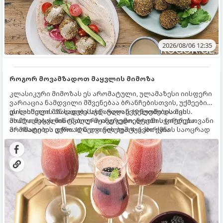
2026/08/06 12:35
როგორ მოვამზადოთ მაყვლის მიმოზა
კლასიკური მიმოზას ეს არომატული, ულამაზესი იისფერი
ვარიაცია ნამდვილი მშვენებაა ბრანჩებისთვის, უქმეების
დილისთვის ან სადღესასწაულო წვეულებებისთვის.
ეს სასმელი მზადდება სულ რაღაც 10 წუთში და მის
ახალი მაყვლის ტკბილ-მჟავე გემო, ლაიმის ციტრუსოვანი
მომზადებას მინიმალური ინგრედიენტები სჭირდება.
არომატი და ცქრიალა ღვინის ბუშტუკები ქმნის საოცრად
მომზადების დრო: 10 წუთი ულუფა: 4–6 პორცია
დახვეწილ და მაგრილებელ კოქტეილს.