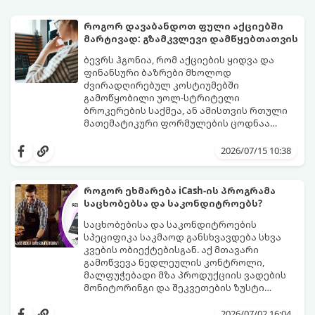
როგორ დავაბანდოთ ფული აქციებში
მარტივად: გზამკვლევი დამწყებთათვის
ბევრს ჰგონია, რომ აქციების ყიდვა და
ფინანსური ბაზრები მხოლოდ
ძვირადღირებულ კოსტიუმებში
გამოწყობილი უოლ-სტრიტელი
ბროკერების საქმეა, ან ამისთვის რთული
მათემატიკური ფორმულების ცოდნაა
საჭირო. სინამდვილეში, დღეს აქციების
ეს გზამკვლევი დაგეხმარებათ
ყიდვა იმაზე მარტივია, ვიდრე ონლაინ
გაერკვეთ ფინანსების სამყაროში,
2026/07/15 10:38
მაღაზიაში ნივთის შეკვეთა. ამის გაკეთება
გაიგოთ, როგორ მუშაობს ეს სისტემა და
ტელეფონით, სახლიდან გაუსვლელად,
როგორ გადადგათ პირველი ნაბიჯები
სულ რაღაც $10-ითაც კი შეგიძლიათ.
უსაფრთხოდ.
როგორ ეხმარება iCash-ის პროგრამა
საცხობებსა და საკონდიტროებს?
საცხობებისა და საკონდიტროების
სპეციფიკა საკმაოდ განსხვავდება სხვა
კვების ობიექტებისგან. აქ მთავარი
გამოწვევა ნედლეულის კონტროლი,
მალფუჭებადი მზა პროდუქციის ვადების
მონიტორინგი და შეკვეთების ზუსტი
დაგეგმვაა.
icash.ge
სპეციალურად ამ
ნიშისთვის შემუშავებულ ციფრულ
2026/07/02 16:04