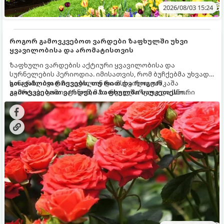
2026/08/03 15:24
როგორ გამოვკვებოთ ვარდები ზაფხულში უხვი
ყვავილობისა და არომატისთვის
ზაფხული ვარდების აქტიური ყვავილობისა და
სურნელების პერიოდია. იმისათვის, რომ ბუჩქებმა უხვად,
ხანგრძლივად იყვავილონ და მსხვილი, კაშკაშა
გთავაზობთ რჩევებს, თუ რით და როგორ
კვირტები გამოიტანონ, მათ რეგულარული და სწორი
გამოვკვებოთ ვარდები ზაფხულში საუკეთესო
გამოკვება სჭირდებათ. ზაფხულის პერიოდში მცენარის
შედეგის მისაღწევად:
მოთხოვნილებები იცვლება, ამიტომ მნიშვნელოვანია
ვიცოდეთ, რომელი სასუქები გამოიყენება ამ დროს.