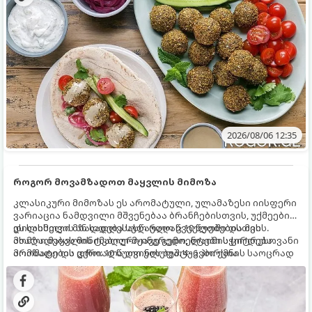
2026/08/06 12:35
როგორ მოვამზადოთ მაყვლის მიმოზა
კლასიკური მიმოზას ეს არომატული, ულამაზესი იისფერი
ვარიაცია ნამდვილი მშვენებაა ბრანჩებისთვის, უქმეების
დილისთვის ან სადღესასწაულო წვეულებებისთვის.
ეს სასმელი მზადდება სულ რაღაც 10 წუთში და მის
ახალი მაყვლის ტკბილ-მჟავე გემო, ლაიმის ციტრუსოვანი
მომზადებას მინიმალური ინგრედიენტები სჭირდება.
არომატი და ცქრიალა ღვინის ბუშტუკები ქმნის საოცრად
მომზადების დრო: 10 წუთი ულუფა: 4–6 პორცია
დახვეწილ და მაგრილებელ კოქტეილს.