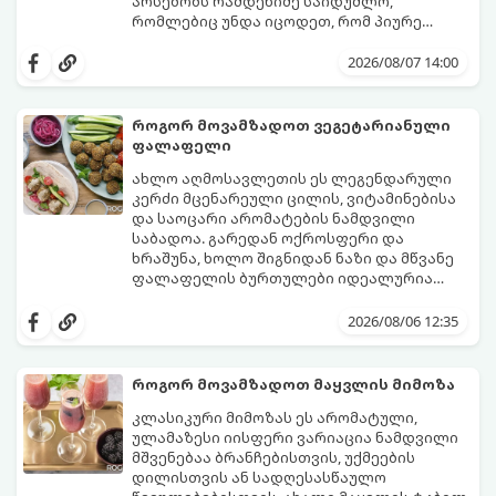
არსებობს რამდენიმე საიდუმლო,
რომლებიც უნდა იცოდეთ, რომ პიურე
იდეალურად გემრიელი გამოვიდეს.
2026/08/07 14:00
როგორ მოვამზადოთ ვეგეტარიანული
ფალაფელი
ახლო აღმოსავლეთის ეს ლეგენდარული
კერძი მცენარეული ცილის, ვიტამინებისა
და საოცარი არომატების ნამდვილი
საბადოა. გარედან ოქროსფერი და
ხრაშუნა, ხოლო შიგნიდან ნაზი და მწვანე
ფალაფელის ბურთულები იდეალურია
პიტაში (არაბულ პურში) ჩასადებად,
ამ რეცეპტის მთავარი საიდუმლო იმაში
სალათებთან ერთად ან ტახინის (სესამის)
მდგომარეობს, რომ გამოიყენება
2026/08/06 12:35
სოუსთან მირთმევისთვის.
გამომშრალი და ჩამბალი მუხუდო და არა
დაკონსერვებული, რათა ბურთულებმა
შეწვისას ფორმა იდეალურად შეინარჩუნოს
როგორ მოვამზადოთ მაყვლის მიმოზა
და არ დაიშალოს.
მომზადების დრო: 20 წუთი (დამატებით
კლასიკური მიმოზას ეს არომატული,
მუხუდოს ჩალბობის დრო: 12-24 საათი)
ულამაზესი იისფერი ვარიაცია ნამდვილი
შეწვის დრო: 10–15 წუთი ულუფა: 20–24 ცალი
მშვენებაა ბრანჩებისთვის, უქმეების
ბურთულა (4–6 პორცია)
დილისთვის ან სადღესასწაულო