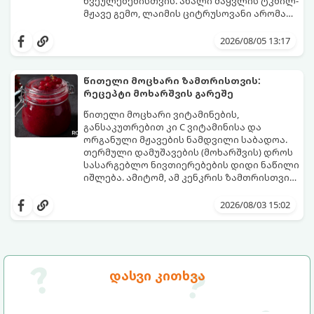
წვეულებებისთვის. ახალი მაყვლის ტკბილ-
მჟავე გემო, ლაიმის ციტრუსოვანი არომატი
და ცქრიალა ღვინის ბუშტუკები ქმნის
ეს სასმელი მზადდება სულ რაღაც 10 წუთში
საოცრად დახვეწილ და მაგრილებელ
და მის მომზადებას მინიმალური
2026/08/05 13:17
კოქტეილს.
ინგრედიენტები სჭირდება.
მომზადების დრო: 10 წუთი ულუფა: 4–6
პორცია
წითელი მოცხარი ზამთრისთვის:
რეცეპტი მოხარშვის გარეშე
წითელი მოცხარი ვიტამინების,
განსაკუთრებით კი C ვიტამინისა და
ორგანული მჟავების ნამდვილი საბადოა.
თერმული დამუშავების (მოხარშვის) დროს
სასარგებლო ნივთიერებების დიდი ნაწილი
იშლება. ამიტომ, ამ კენკრის ზამთრისთვის
შესანახად საუკეთესო გზა „ცოცხალი ჯემის“
ეს მეთოდი ინარჩუნებს მოცხარის
მომზადებაა - მოხარშვის გარეშე.
ბუნებრივ, კაშკაშა გემოს, არომატს და
2026/08/03 15:02
ყველა სასარგებლო თვისებას.
დასვი კითხვა