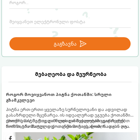
გაგზავნა
მებაღეობა და მეურნეობა
როგორ მოვიყვანოთ პიტნა ქოთანში: სრული
გზამკვლევი
პიტნა ერთ-ერთი ყველაზე სურნელოვანი და ადვილად
გასაზრდელი მცენარეა. ის იდეალურად ეგუება ქოთანში
ცხოვრებას, მეტიც, გამოცდილი მებაღეები გვირჩევენ,
ქოთნის პიტნა მთელი წლის განმავლობაში გაგახარებთ
რომ პიტნა მხოლოდ ქოთანში მოვიყვანოთ, რადგან ღია
ნორჩი, არომატული ფოთლებით ჩაის, ლიმონათისა თუ
გრუნტში (ბაღში) დარგვისას ის ფესვებით ძალიან
კერძებისთვის.
სწრაფად ვრცელდება და სხვა მცენარეებს ავიწროებს.