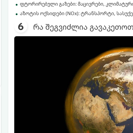
ფტორირებული გაზები: მაცივრები, კლიმატურ
აზოტის ოქსიდები (NOx): ტრანსპორტი, სასუქე
რა შეგვიძლია გავაკეთო