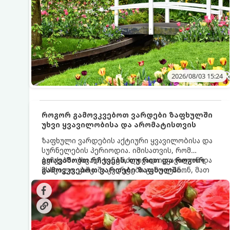
2026/08/03 15:24
როგორ გამოვკვებოთ ვარდები ზაფხულში
უხვი ყვავილობისა და არომატისთვის
ზაფხული ვარდების აქტიური ყვავილობისა და
სურნელების პერიოდია. იმისათვის, რომ
ბუჩქებმა უხვად, ხანგრძლივად იყვავილონ და
გთავაზობთ რჩევებს, თუ რით და როგორ
მსხვილი, კაშკაშა კვირტები გამოიტანონ, მათ
გამოვკვებოთ ვარდები ზაფხულში
რეგულარული და სწორი გამოკვება
საუკეთესო შედეგის მისაღწევად:
სჭირდებათ. ზაფხულის პერიოდში მცენარის
მოთხოვნილებები იცვლება, ამიტომ
მნიშვნელოვანია ვიცოდეთ, რომელი სასუქები
გამოიყენება ამ დროს.