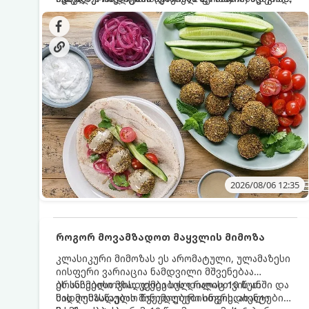
სალათებთან ერთად ან ტახინის (სესამის)
იდეალურად შეინარჩუნოს და არ დაიშალოს.
დრო: 10–15 წუთი ულუფა: 20–24 ცალი ბურთულა
სოუსთან მირთმევისთვის.
(4–6 პორცია)
2026/08/06 12:35
როგორ მოვამზადოთ მაყვლის მიმოზა
კლასიკური მიმოზას ეს არომატული, ულამაზესი
იისფერი ვარიაცია ნამდვილი მშვენებაა
ბრანჩებისთვის, უქმეების დილისთვის ან
ეს სასმელი მზადდება სულ რაღაც 10 წუთში და
სადღესასწაულო წვეულებებისთვის. ახალი
მის მომზადებას მინიმალური ინგრედიენტები