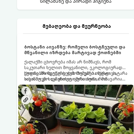
სილამაზე და პირადი ჰიგიენა
მებაღეობა და მეურნეობა
ბოსტანი აივანზე: რომელი ბოსტნეული და
მწვანილი იზრდება მარტივად ქოთნებში
ქალაქში ცხოვრება იმას არ ნიშნავს, რომ
საკუთარი ხელით მოყვანილი, ეკოლოგიურად
სუფთა პროდუქტის გემოზე უარი თქვათ. პატარა
ქოთნებში მცენარეების მოშენება მარტივი,
აივანიც კი საკმარისია იმისათვის, რომ
სასიამოვნო და ესთეტიკური ჰობია. მთავარია
მოიწყოთ მინი-ბოსტანი, საიდანაც
იცოდეთ, რომელი კულტურები ეგუებიან
ყოველდღიურად ახალ, არომატულ მწვანილსა
ქოთნის პირობებს ყველაზე კარგად და როგორ
და ბოსტნეულს მოკრეფთ.
მოუაროთ მათ სწორად.