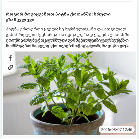
როგორ მოვიყვანოთ პიტნა ქოთანში: სრული
გზამკვლევი
პიტნა ერთ-ერთი ყველაზე სურნელოვანი და ადვილად
გასაზრდელი მცენარეა. ის იდეალურად ეგუება ქოთანში
ცხოვრებას, მეტიც, გამოცდილი მებაღეები გვირჩევენ,
ქოთნის პიტნა მთელი წლის განმავლობაში გაგახარებთ
რომ პიტნა მხოლოდ ქოთანში მოვიყვანოთ, რადგან ღია
ნორჩი, არომატული ფოთლებით ჩაის, ლიმონათისა თუ
გრუნტში (ბაღში) დარგვისას ის ფესვებით ძალიან
კერძებისთვის.
სწრაფად ვრცელდება და სხვა მცენარეებს ავიწროებს.
2026/08/07 12:46