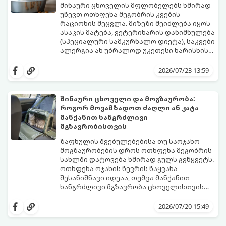
შინაური ცხოველის მფლობელებს ხშირად
უწევთ ოთხფეხა მეგობრის კვების
რაციონის შეცვლა. მიზეზი შეიძლება იყოს
ასაკის მატება, ვეტერინარის დანიშნულება
(სპეციალური სამკურნალო დიეტა), საკვები
ალერგია ან უბრალოდ უკეთესი ხარისხის
ბრენდზე გადასვლა.
მთავარი შეცდომა, რომელსაც პატრონები
უშვებენ, საკვების მკვეთრი, ერთდღიანი
2026/07/23 13:59
შეცვლაა. ცხოველის მონელების სისტემა
(განსაკუთრებით კუჭ-ნაწლავის
მიკროფლორა) ეჩვევა კონკრეტულ
შინაური ცხოველი და მოგზაურობა:
შემადგენლობას. კვების მკვეთრმა
როგორ მოვამზადოთ ძაღლი ან კატა
ცვლილებამ შეიძლება გამოიწვიოს
იმისათვის, რომ პროცესმა უმტკივნეულოდ
მანქანით ხანგრძლივი
ძლიერი სტრესი, გულისრევა, გაზები ან
ჩაიაროს, გამოიყენება ვეტერინარების
მგზავრობისთვის
დიარეა (კუჭის აშლილობა).
მიერ აღიარებული 7-დღიანი გარდამავალი
სქემა.
ზაფხულის შვებულებებისა თუ საოჯახო
მოგზაურობების დროს ოთხფეხა მეგობრის
სახლში დატოვება ხშირად გულს გვწყვეტს.
ოთხფეხა ოჯახის წევრის წაყვანა
შესანიშნავი იდეაა, თუმცა მანქანით
ხანგრძლივი მგზავრობა ცხოველისთვის
შეიძლება დიდ სტრესთან, მოძრაობის
იმისათვის, რომ მგზავრობა როგორც
დაავადებასთან (გულისრევასთან) და
თქვენთვის, ისე თქვენი ოთხფეხა
2026/07/20 15:49
საფრთხეებთან იყოს დაკავშირებული.
მეგობრისთვის კომფორტული და
უსაფრთხო აღმოჩნდეს, წინასწარი