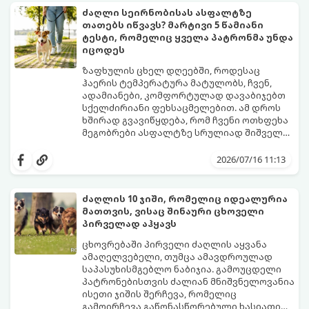
მომზადებაა საჭირო.
ძაღლი სეირნობისას ასფალტზე
გთავაზობთ პროფესიონალურ
თათებს იწვავს? მარტივი 5 წამიანი
გზამკვლევს, თუ როგორ მოამზადოთ
ტესტი, რომელიც ყველა პატრონმა უნდა
ძაღლი ან კატა ხანგრძლივი
იცოდეს
ავტომოგზაურობისთვის.
ზაფხულის ცხელ დღეებში, როდესაც
ჰაერის ტემპერატურა მატულობს, ჩვენ,
ადამიანები, კომფორტულად დავაბიჯებთ
სქელძირიანი ფეხსაცმელებით. ამ დროს
ხშირად გვავიწყდება, რომ ჩვენი ოთხფეხა
მეგობრები ასფალტზე სრულიად შიშველი
თათებით დადიან.
ბევრმა პატრონმა არ იცის, რომ მზის
პირდაპირი სხივების ქვეშ ასფალტი და
2026/07/16 11:13
ბეტონი ბევრად უფრო მეტად ცხელდება,
ვიდრე გარემო ჰაერი. მაგალითად,
როდესაც გარეთ 25°C სიცხეა, ასფალტის
ძაღლის 10 ჯიში, რომელიც იდეალურია
ტემპერატურამ მზეზე შეიძლება 50°C-ს
მათთვის, ვისაც შინაური ცხოველი
მიაღწიოს, ხოლო 30°C სიცხეში გზის საფარი
იმისათვის, რომ თქვენი ერთგული
პირველად აჰყავს
57°C-მდე ხურდება! ასეთ ზედაპირზე სულ
მეგობარი საფრთხისგან დაიცვათ,
რაღაც 1-2 წუთიანი გასეირნებაც კი
არსებობს ერთი ძალიან მარტივი,
ცხოვრებაში პირველი ძაღლის აყვანა
საკმარისია, რომ ძაღლმა თათების მძიმე,
ოქროს წესი.
ამაღელვებელი, თუმცა ამავდროულად
მტკივნეული დამწვრობა მიიღოს.
საპასუხისმგებლო ნაბიჯია. გამოუცდელი
პატრონებისთვის ძალიან მნიშვნელოვანია
ისეთი ჯიშის შერჩევა, რომელიც
გამოირჩევა გაწონასწორებული ხასიათით,