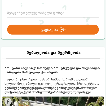
გაგზავნა
მებაღეობა და მეურნეობა
ბოსტანი აივანზე: რომელი ბოსტნეული და მწვანილი
იზრდება მარტივად ქოთნებში
ქალაქში ცხოვრება იმას არ ნიშნავს, რომ საკუთარი
ხელით მოყვანილი, ეკოლოგიურად სუფთა პროდუქტის
გემოზე უარი თქვათ. პატარა აივანიც კი საკმარისია
ქოთნებში მცენარეების მოშენება მარტივი, სასიამოვნო
იმისათვის, რომ მოიწყოთ მინი-ბოსტანი, საიდანაც
და ესთეტიკური ჰობია. მთავარია იცოდეთ, რომელი
ყოველდღიურად ახალ, არომატულ მწვანილსა და
კულტურები ეგუებიან ქოთნის პირობებს ყველაზე კარგად
ბოსტნეულს მოკრეფთ.
და როგორ მოუაროთ მათ სწორად.