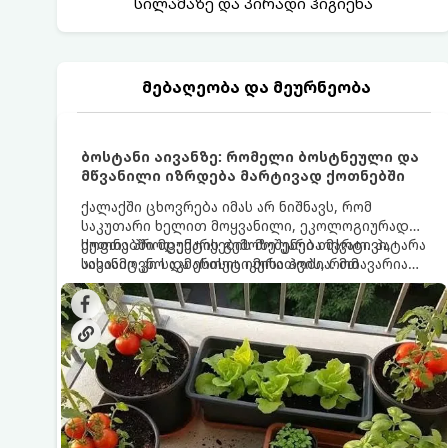
სილამაზე და პირადი ჰიგიენა
მებაღეობა და მეურნეობა
ბოსტანი აივანზე: რომელი ბოსტნეული და
მწვანილი იზრდება მარტივად ქოთნებში
ქალაქში ცხოვრება იმას არ ნიშნავს, რომ
საკუთარი ხელით მოყვანილი, ეკოლოგიურად
სუფთა პროდუქტის გემოზე უარი თქვათ. პატარა
ქოთნებში მცენარეების მოშენება მარტივი,
აივანიც კი საკმარისია იმისათვის, რომ
სასიამოვნო და ესთეტიკური ჰობია. მთავარია
მოიწყოთ მინი-ბოსტანი, საიდანაც
იცოდეთ, რომელი კულტურები ეგუებიან
ყოველდღიურად ახალ, არომატულ მწვანილსა
ქოთნის პირობებს ყველაზე კარგად და როგორ
და ბოსტნეულს მოკრეფთ.
მოუაროთ მათ სწორად.