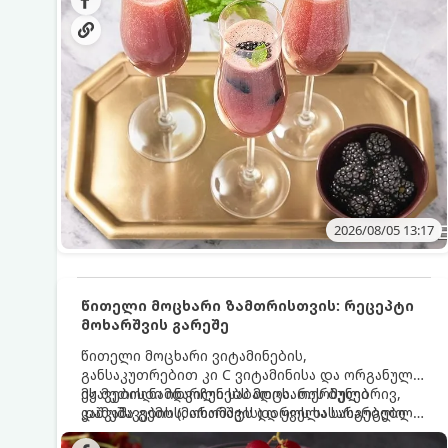
მაგრილებელ კოქტეილს.
2026/08/05 13:17
წითელი მოცხარი ზამთრისთვის: რეცეპტი
მოხარშვის გარეშე
წითელი მოცხარი ვიტამინების,
განსაკუთრებით კი C ვიტამინისა და ორგანული
მჟავების ნამდვილი საბადოა. თერმული
ეს მეთოდი ინარჩუნებს მოცხარის ბუნებრივ,
დამუშავების (მოხარშვის) დროს სასარგებლო
კაშკაშა გემოს, არომატს და ყველა სასარგებლო
ნივთიერებების დიდი ნაწილი იშლება. ამიტომ,
თვისებას.