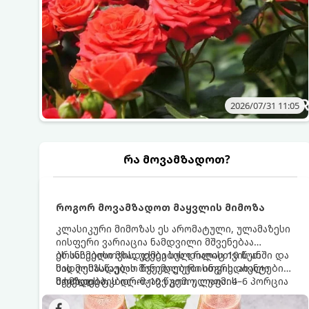
2026/07/31 11:05
რა მოვამზადოთ?
როგორ მოვამზადოთ მაყვლის მიმოზა
კლასიკური მიმოზას ეს არომატული, ულამაზესი
იისფერი ვარიაცია ნამდვილი მშვენებაა
ბრანჩებისთვის, უქმეების დილისთვის ან
ეს სასმელი მზადდება სულ რაღაც 10 წუთში და
სადღესასწაულო წვეულებებისთვის. ახალი
მის მომზადებას მინიმალური ინგრედიენტები
მაყვლის ტკბილ-მჟავე გემო, ლაიმის
სჭირდება.
მომზადების დრო: 10 წუთი ულუფა: 4–6 პორცია
ციტრუსოვანი არომატი და ცქრიალა ღვინის
ბუშტუკები ქმნის საოცრად დახვეწილ და