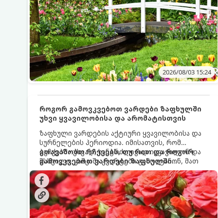
2026/08/03 15:24
როგორ გამოვკვებოთ ვარდები ზაფხულში
უხვი ყვავილობისა და არომატისთვის
ზაფხული ვარდების აქტიური ყვავილობისა და
სურნელების პერიოდია. იმისათვის, რომ
ბუჩქებმა უხვად, ხანგრძლივად იყვავილონ და
გთავაზობთ რჩევებს, თუ რით და როგორ
მსხვილი, კაშკაშა კვირტები გამოიტანონ, მათ
გამოვკვებოთ ვარდები ზაფხულში
რეგულარული და სწორი გამოკვება
საუკეთესო შედეგის მისაღწევად:
სჭირდებათ. ზაფხულის პერიოდში მცენარის
მოთხოვნილებები იცვლება, ამიტომ
მნიშვნელოვანია ვიცოდეთ, რომელი სასუქები
გამოიყენება ამ დროს.