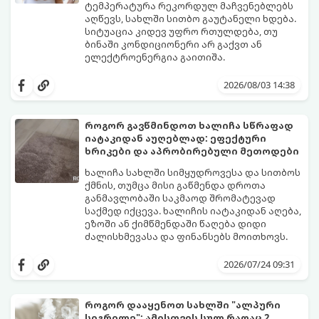
ტემპერატურა რეკორდულ მაჩვენებლებს
აღწევს, სახლში სითბო გაუტანელი ხდება.
სიტუაცია კიდევ უფრო რთულდება, თუ
ბინაში კონდიციონერი არ გაქვთ ან
ელექტროენერგია გაითიშა.
საბედნიეროდ, არსებობს ფიზიკის მარტივი
კანონები და გამოცდილი ყოფითი ხრიკები,
2026/08/03 14:38
რომლებიც დაგეხმარებათ, საგრძნობლად
დაწიოთ ტემპერატურა სახლში და შექმნათ
სასიამოვნო სიგრილე სპეციალური
როგორ გავწმინდოთ ხალიჩა სწრაფად
ტექნიკის გარეშეც.
იატაკიდან აუღებლად: ეფექტური
გთავაზობთ 10 საუკეთესო და
ხრიკები და აპრობირებული მეთოდები
ხელმისაწვდომ მეთოდს:
ხალიჩა სახლში სიმყუდროვესა და სითბოს
ქმნის, თუმცა მისი გაწმენდა დროთა
განმავლობაში საკმაოდ შრომატევად
საქმედ იქცევა. ხალიჩის იატაკიდან აღება,
ეზოში ან ქიმწმენდაში წაღება დიდი
ძალისხმევასა და ფინანსებს მოითხოვს.
სინამდვილეში, არსებობს რამდენიმე
ეფექტური, ბიუჯეტური და აპრობირებული
2026/07/24 09:31
მეთოდი, რომელთა დახმარებითაც
შეძლებთ ხალიჩის ადგილზევე გაწმენდას,
ლაქების ამოყვანასა და პირვანდელი
როგორ დააყენოთ სახლში "ალპური
სიახლის დაბრუნებას.
სიგრილე": ამისთვის სულ რაღაც 2