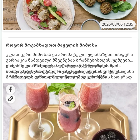
2026/08/06 12:35
როგორ მოვამზადოთ მაყვლის მიმოზა
კლასიკური მიმოზას ეს არომატული, ულამაზესი იისფერი
ვარიაცია ნამდვილი მშვენებაა ბრანჩებისთვის, უქმეების
დილისთვის ან სადღესასწაულო წვეულებებისთვის.
ეს სასმელი მზადდება სულ რაღაც 10 წუთში და მის
ახალი მაყვლის ტკბილ-მჟავე გემო, ლაიმის ციტრუსოვანი
მომზადებას მინიმალური ინგრედიენტები სჭირდება.
არომატი და ცქრიალა ღვინის ბუშტუკები ქმნის საოცრად
მომზადების დრო: 10 წუთი ულუფა: 4–6 პორცია
დახვეწილ და მაგრილებელ კოქტეილს.