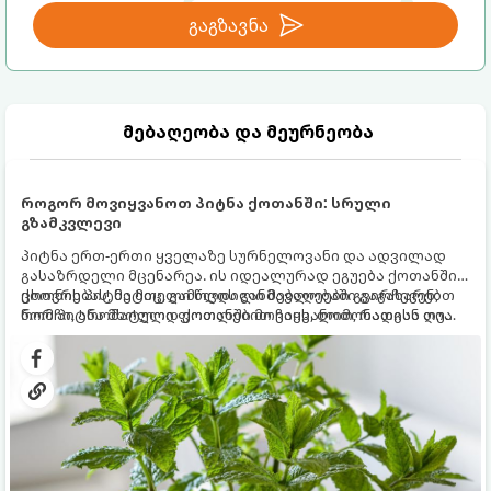
გაგზავნა
მებაღეობა და მეურნეობა
როგორ მოვიყვანოთ პიტნა ქოთანში: სრული
გზამკვლევი
პიტნა ერთ-ერთი ყველაზე სურნელოვანი და ადვილად
გასაზრდელი მცენარეა. ის იდეალურად ეგუება ქოთანში
ცხოვრებას, მეტიც, გამოცდილი მებაღეები გვირჩევენ,
ქოთნის პიტნა მთელი წლის განმავლობაში გაგახარებთ
რომ პიტნა მხოლოდ ქოთანში მოვიყვანოთ, რადგან ღია
ნორჩი, არომატული ფოთლებით ჩაის, ლიმონათისა თუ
გრუნტში (ბაღში) დარგვისას ის ფესვებით ძალიან
კერძებისთვის.
სწრაფად ვრცელდება და სხვა მცენარეებს ავიწროებს.