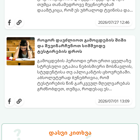
თუმცა თანამედროვე მეცნიერებამ
დაამტკიცა, რომ ეს უბრალოდ ტვინისა და
ნერვული სისტემის მუშაობის უნიკალური
გთავაზობთ 10 საინტერესო მეცნიერულ
თავისებურებაა.
ფაქტს იმის შესახებ, თუ როგორ მუშაობს
2026/07/27 12:46
მემარცხენეების ტვინი და რა
უპირატესობები თუ გამოწვევები აქვთ
მათ ყოველდღიურ ცხოვრებაში.
როგორ დავძლიოთ გამოცდების შიში
და შევინარჩუნოთ სიმშვიდე
ტესტირების დროს
გამოცდების პერიოდი ერთ-ერთი ყველაზე
სტრესული ეტაპია ნებისმიერი მოსწავლის,
სტუდენტისა თუ აპლიკანტის ცხოვრებაში.
აბსოლუტურად ბუნებრივია, რომ
ტესტირების წინ გარკვეულ მღელვარებას
გრძნობდეთ, თუმცა, როდესაც ეს
მღელვარება პანიკასა და ძლიერ შიშში
გამოცდების შიში (ტესტური შფოთვა)
გადადის, ის ბლოკავს ტვინის რესურსებს.
მხოლოდ ცოდნის ნაკლებობით არ არის
2026/07/01 13:09
ხშირად ხდება, რომ ნასწავლი მასალა
გამოწვეული. ეს არის ფსიქოლოგიური
გამოცდის ოთახში შესვლისთანავე
რეაქცია წარუმატებლობის შიშზე.
ადამიანს სრულიად ავიწყდება (ე.წ.
საბედნიეროდ, არსებობს კონკრეტული
„ბლექაუტის“ ეფექტი).
მეცნიერული ხრიკები, რომლებიც
დაგეხმარებათ ემოციების მართვასა და
გთავაზობთ ნაბიჯ-ნაბიჯ გზამკვლევს, თუ
დასვი კითხვა
ტესტირებისას მაქსიმალური
როგორ დაამარცხოთ საგამოცდო
კონცენტრაციის შენარჩუნებაში.
პანიკა: