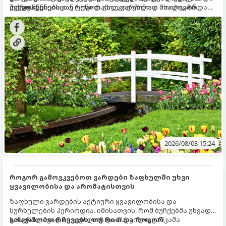
ქვედა ფენებიდან ტენი დამოუკიდებლად მოიპოვონ.
შეხვდნენ.
ოქროს წესებს, თუ როგორ გადავარჩინოთ ახალგაზრდა
ხეები ზაფხულის სიცხეში:
2026/08/03 15:24
როგორ გამოვკვებოთ ვარდები ზაფხულში უხვი
ყვავილობისა და არომატისთვის
ზაფხული ვარდების აქტიური ყვავილობისა და
სურნელების პერიოდია. იმისათვის, რომ ბუჩქებმა უხვად,
ხანგრძლივად იყვავილონ და მსხვილი, კაშკაშა
გთავაზობთ რჩევებს, თუ რით და როგორ