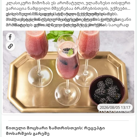
კლასიკური მიმოზას ეს არომატული, ულამაზესი იისფერი
ვარიაცია ნამდვილი მშვენებაა ბრანჩებისთვის, უქმეების
დილისთვის ან სადღესასწაულო წვეულებებისთვის.
ეს სასმელი მზადდება სულ რაღაც 10 წუთში და მის
ახალი მაყვლის ტკბილ-მჟავე გემო, ლაიმის ციტრუსოვანი
მომზადებას მინიმალური ინგრედიენტები სჭირდება.
არომატი და ცქრიალა ღვინის ბუშტუკები ქმნის საოცრად
მომზადების დრო: 10 წუთი ულუფა: 4–6 პორცია
დახვეწილ და მაგრილებელ კოქტეილს.
2026/08/05 13:17
წითელი მოცხარი ზამთრისთვის: რეცეპტი
მოხარშვის გარეშე