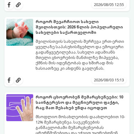
3 თვეში მნიშვნელოვან პროგრესს
2026/08/05 12:55
დაინახავთ.
როგორ შევარჩიოთ სახელი
შვილისთვის: 2026 წლის პოპულარული
სახელები საქართველოში
შვილისთვის სახელის შერჩევა ერთ-ერთი
ყველაზე საპასუხისმგებლო და ემოციური
გადაწყვეტილებაა. სახელი ადამიანს
მთელი ცხოვრების მანძილზე მიჰყვება,
ქმნის მის იდენტობას და ხშირად მის
ხასიათზეც კი ახდენს გავლენას.
ბოლო წლებში საქართველოში ტენდენცია
საგრძნობლად შეიცვალა: ტრადიციულ და
2026/08/03 15:13
კლასიკურ სახელებთან ერთად, მშობლები
სულ უფრო ხშირად ირჩევენ მოკლე,
ჟღერად და თანამედროვე სახელებს.
როგორ ცხოვრობენ მემარცხენეები: 10
საინტერესო და მეცნიერული ფაქტი,
რაც მათ შესახებ უნდა იცოდეთ
მსოფლიო მოსახლეობის დაახლოებით 10-
12% მემარცხენეა. საუკუნეების
განმავლობაში მემარცხენეობას
ცრურწმენებითა და ეჭვით უყურებდნენ,