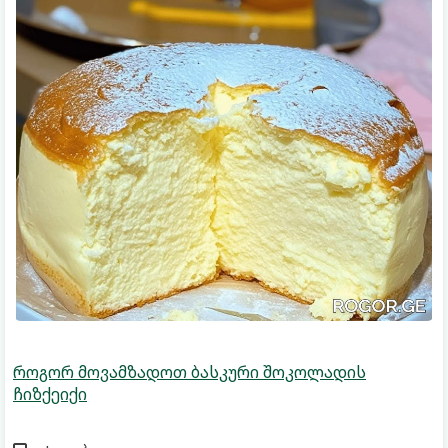
როგორ მოვამზადოთ ბასკური შოკოლადის
ჩიზქეიქი