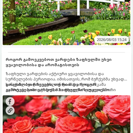
2026/08/03 15:24
როგორ გამოვკვებოთ ვარდები ზაფხულში უხვი
ყვავილობისა და არომატისთვის
ზაფხული ვარდების აქტიური ყვავილობისა და
სურნელების პერიოდია. იმისათვის, რომ ბუჩქებმა უხვად,
ხანგრძლივად იყვავილონ და მსხვილი, კაშკაშა
გთავაზობთ რჩევებს, თუ რით და როგორ
კვირტები გამოიტანონ, მათ რეგულარული და სწორი
გამოვკვებოთ ვარდები ზაფხულში საუკეთესო
გამოკვება სჭირდებათ. ზაფხულის პერიოდში მცენარის
შედეგის მისაღწევად:
მოთხოვნილებები იცვლება, ამიტომ მნიშვნელოვანია
ვიცოდეთ, რომელი სასუქები გამოიყენება ამ დროს.