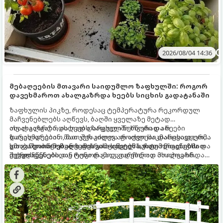
2026/08/04 14:36
მებაღეების მთავარი საიდუმლო ზაფხულში: როგორ
დავეხმაროთ ახალგაზრდა ხეებს სიცხის გადატანაში
ზაფხულის პიკზე, როდესაც ტემპერატურა რეკორდულ
მაჩვენებლებს აღწევს, ბაღში ყველაზე მეტად
ახალგაზრდა, ახლად დარგული ნერგები და ხეები
თუ ახალგაზრდა ხეებს ზაფხულში სწორად არ
ზარალდებიან. მათ ჯერ კიდევ არ აქვთ საკმარისად ღრმა
დავეხმარებით, მათ შესაძლოა ფოთლები დასცვივდეთ,
და განვითარებული ფესვთა სისტემა, რათა ნიადაგის
ხმობა დაიწყონ ან ზამთრის ყინვებს სუსტი ორგანიზმით
გთავაზობთ მებაღეების გამოცდილ საიდუმლოებებსა და
ქვედა ფენებიდან ტენი დამოუკიდებლად მოიპოვონ.
შეხვდნენ.
ოქროს წესებს, თუ როგორ გადავარჩინოთ ახალგაზრდა
ხეები ზაფხულის სიცხეში: