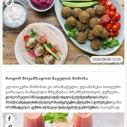
2026/08/06 12:35
როგორ მოვამზადოთ მაყვლის მიმოზა
კლასიკური მიმოზას ეს არომატული, ულამაზესი იისფერი
ვარიაცია ნამდვილი მშვენებაა ბრანჩებისთვის, უქმეების
დილისთვის ან სადღესასწაულო წვეულებებისთვის.
ეს სასმელი მზადდება სულ რაღაც 10 წუთში და მის
ახალი მაყვლის ტკბილ-მჟავე გემო, ლაიმის ციტრუსოვანი
მომზადებას მინიმალური ინგრედიენტები სჭირდება.
არომატი და ცქრიალა ღვინის ბუშტუკები ქმნის საოცრად
მომზადების დრო: 10 წუთი ულუფა: 4–6 პორცია
დახვეწილ და მაგრილებელ კოქტეილს.