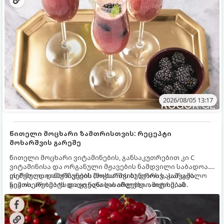
2026/08/05 13:17
წითელი მოცხარი ზამთრისთვის: რეცეპტი
მოხარშვის გარეშე
წითელი მოცხარი ვიტამინების, განსაკუთრებით კი C
ვიტამინისა და ორგანული მჟავების ნამდვილი საბადოა.
თერმული დამუშავების (მოხარშვის) დროს სასარგებლო
ეს მეთოდი ინარჩუნებს მოცხარის ბუნებრივ, კაშკაშა
ნივთიერებების დიდი ნაწილი იშლება. ამიტომ, ამ
გემოს, არომატს და ყველა სასარგებლო თვისებას.
კენკრის ზამთრისთვის შესანახად საუკეთესო გზა
„ცოცხალი ჯემის“ მომზადებაა - მოხარშვის გარეშე.