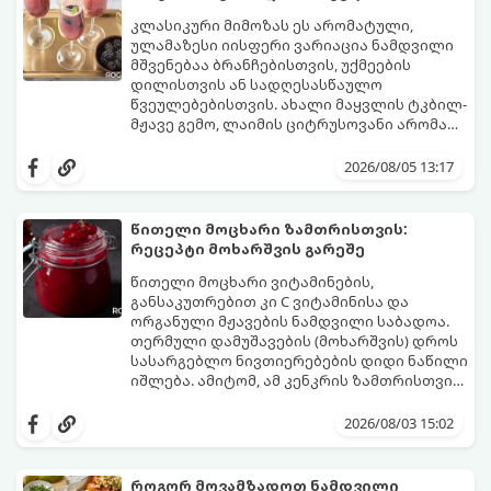
და არ დაიშალოს.
მომზადების დრო: 20 წუთი (დამატებით
კლასიკური მიმოზას ეს არომატული,
მუხუდოს ჩალბობის დრო: 12-24 საათი)
ულამაზესი იისფერი ვარიაცია ნამდვილი
შეწვის დრო: 10–15 წუთი ულუფა: 20–24 ცალი
მშვენებაა ბრანჩებისთვის, უქმეების
ბურთულა (4–6 პორცია)
დილისთვის ან სადღესასწაულო
წვეულებებისთვის. ახალი მაყვლის ტკბილ-
მჟავე გემო, ლაიმის ციტრუსოვანი არომატი
და ცქრიალა ღვინის ბუშტუკები ქმნის
ეს სასმელი მზადდება სულ რაღაც 10 წუთში
საოცრად დახვეწილ და მაგრილებელ
და მის მომზადებას მინიმალური
2026/08/05 13:17
კოქტეილს.
ინგრედიენტები სჭირდება.
მომზადების დრო: 10 წუთი ულუფა: 4–6
პორცია
წითელი მოცხარი ზამთრისთვის:
რეცეპტი მოხარშვის გარეშე
წითელი მოცხარი ვიტამინების,
განსაკუთრებით კი C ვიტამინისა და
ორგანული მჟავების ნამდვილი საბადოა.
თერმული დამუშავების (მოხარშვის) დროს
სასარგებლო ნივთიერებების დიდი ნაწილი
იშლება. ამიტომ, ამ კენკრის ზამთრისთვის
შესანახად საუკეთესო გზა „ცოცხალი ჯემის“
ეს მეთოდი ინარჩუნებს მოცხარის
მომზადებაა - მოხარშვის გარეშე.
ბუნებრივ, კაშკაშა გემოს, არომატს და
2026/08/03 15:02
ყველა სასარგებლო თვისებას.
როგორ მოვამზადოთ ნამდვილი