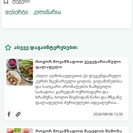
ტეგები:
დესერტი
კულინარია
ასევე დაგაინტერესებთ:
როგორ მოვამზადოთ ვეგეტარიანული
ფალაფელი
ახლო აღმოსავლეთის ეს ლეგენდარული
კერძი მცენარეული ცილის, ვიტამინებისა
და საოცარი არომატების ნამდვილი
საბადოა. გარედან ოქროსფერი და
ხრაშუნა, ხოლო შიგნიდან ნაზი და მწვანე
ფალაფელის ბურთულები იდეალურია
პიტაში (არაბულ პურში) ჩასადებად,
ამ რეცეპტის მთავარი საიდუმლო იმაში
სალათებთან ერთად ან ტახინის (სესამის)
მდგომარეობს, რომ გამოიყენება
2026/08/06 12:35
სოუსთან მირთმევისთვის.
გამომშრალი და ჩამბალი მუხუდო და არა
დაკონსერვებული, რათა ბურთულებმა
შეწვისას ფორმა იდეალურად შეინარჩუნოს
როგორ მოვამზადოთ მაყვლის მიმოზა