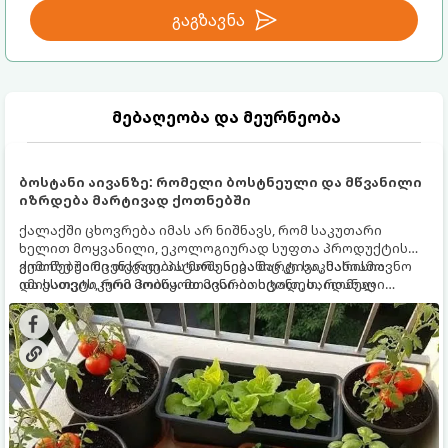
გაგზავნა
მებაღეობა და მეურნეობა
ბოსტანი აივანზე: რომელი ბოსტნეული და მწვანილი
იზრდება მარტივად ქოთნებში
ქალაქში ცხოვრება იმას არ ნიშნავს, რომ საკუთარი
ხელით მოყვანილი, ეკოლოგიურად სუფთა პროდუქტის
გემოზე უარი თქვათ. პატარა აივანიც კი საკმარისია
ქოთნებში მცენარეების მოშენება მარტივი, სასიამოვნო
იმისათვის, რომ მოიწყოთ მინი-ბოსტანი, საიდანაც
და ესთეტიკური ჰობია. მთავარია იცოდეთ, რომელი
ყოველდღიურად ახალ, არომატულ მწვანილსა და
კულტურები ეგუებიან ქოთნის პირობებს ყველაზე კარგად
ბოსტნეულს მოკრეფთ.
და როგორ მოუაროთ მათ სწორად.