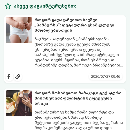
ასევე დაგაინტერესებთ:
როგორ გადავაჩვიოთ ბავშვი
„პამპერსს“: დეტალური გზამკვლევი
მშობლებისთვის
ბავშვის საფენიდან („პამპერსიდან“)
ქოთანზე გადაყვანა ყველა მშობლის
ცხოვრებაში ერთ-ერთი ყველაზე
საპასუხისმგებლო და ხშირად სტრესული
ეტაპია. ბევრს ჰგონია, რომ ეს პროცესი
რამდენიმე დღეში, მარტივი ბრძანებებით
წყდება, თუმცა სინამდვილეში ეს არის
გთავაზობთ დეტალურ გზამკვლევს, თუ
ფიზიოლოგიური და ფსიქოლოგიური
როგორ გახადოთ ეს პროცესი
2026/07/27 09:46
მომწიფების პროცესი, რომელიც
უმტკივნეულო როგორც ბავშვისთვის,
ინდივიდუალურ მიდგომასა და
ისე თქვენთვის.
მოთმინებას მოითხოვს.
როგორ მოხიბლოთ მამაკაცი ტექსტური
მიმოწერით: ფლირტის 8 ეფექტური
ხრიკი
თანამედროვე სამყაროში ფლირტი და
ურთიერთობები ხშირად სწორედ
შეტყობინებების გაცვლით იწყება. ეკრანის
მიღმა კომუნიკაციას აქვს ერთი დიდი