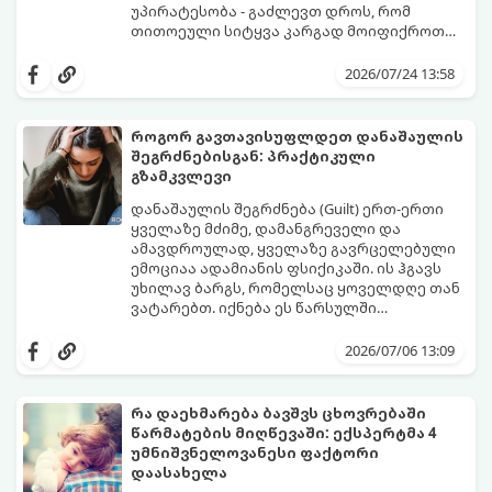
უპირატესობა - გაძლევთ დროს, რომ
თითოეული სიტყვა კარგად მოიფიქროთ
და საიდუმლოებით მოცული, მიმზიდველი
თუ გსურთ, რომ მან ტელეფონს თვალი ვერ
იმიჯი შექმნათ.
მოაცილოს და მოუთმენლად ელოდოს
2026/07/24 13:58
თქვენს ყოველ შეტყობინებას, გამოიყენეთ
ფსიქოლოგიაზე დაფუძნებული ეს 10 ოქროს
წესი:
როგორ გავთავისუფლდეთ დანაშაულის
შეგრძნებისგან: პრაქტიკული
გზამკვლევი
დანაშაულის შეგრძნება (Guilt) ერთ-ერთი
ყველაზე მძიმე, დამანგრეველი და
ამავდროულად, ყველაზე გავრცელებული
ემოციაა ადამიანის ფსიქიკაში. ის ჰგავს
უხილავ ბარგს, რომელსაც ყოველდღე თან
ვატარებთ. იქნება ეს წარსულში
დაშვებული შეცდომა, ვინმესთვის გულის
ფსიქოთერაპიაში მიიჩნევა, რომ
ტკენა, ოჯახის წევრებისთვის
დანაშაულის გრძნობას აქვს თავისი
2026/07/06 13:09
არასაკმარისი დროის დათმობა თუ
დადებითი, ევოლუციური ფუნქციაც ის
საკუთარი თავის მიმართ წაყენებული
გვკარნახობს, როდის დავარღვიეთ
გადაჭარბებული მოთხოვნები
საკუთარი თუ საზოგადოებრივი მორალური
რა დაეხმარება ბავშვს ცხოვრებაში
-დანაშაულის განცდა შიგნიდან ფიტავს
კოდექსი. თუმცა, როდესაც ეს ემოცია
წარმატების მიღწევაში: ექსპერტმა 4
ადამიანს და ართმევს მას აწმყოთი
ქრონიკულ ფორმას იღებს, ის ნევროზულ,
გთავაზობთ პრაქტიკულ, ფსიქოლოგიურ
უმნიშვნელოვანესი ფაქტორი
ტკბობის უნარს.
ტოქსიკურ სინდრომად იქცევა.
გზამკვლევს, თუ როგორ დაამუშაოთ
დაასახელა
წარსულის შეცდომები და