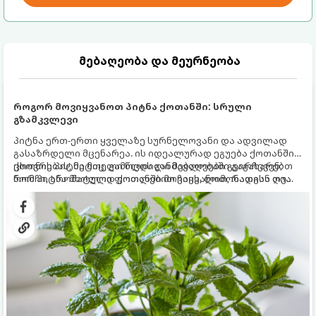
მებაღეობა და მეურნეობა
როგორ მოვიყვანოთ პიტნა ქოთანში: სრული
გზამკვლევი
პიტნა ერთ-ერთი ყველაზე სურნელოვანი და ადვილად
გასაზრდელი მცენარეა. ის იდეალურად ეგუება ქოთანში
ცხოვრებას, მეტიც, გამოცდილი მებაღეები გვირჩევენ,
ქოთნის პიტნა მთელი წლის განმავლობაში გაგახარებთ
რომ პიტნა მხოლოდ ქოთანში მოვიყვანოთ, რადგან ღია
ნორჩი, არომატული ფოთლებით ჩაის, ლიმონათისა თუ
გრუნტში (ბაღში) დარგვისას ის ფესვებით ძალიან
კერძებისთვის.
სწრაფად ვრცელდება და სხვა მცენარეებს ავიწროებს.