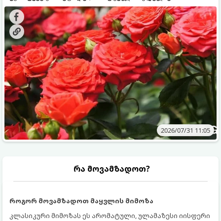
გამოკვება სჭირდებათ. ზაფხულის პერიოდში მცენარის
შედეგის მისაღწევად:
მოთხოვნილებები იცვლება, ამიტომ მნიშვნელოვანია
ვიცოდეთ, რომელი სასუქები გამოიყენება ამ დროს.
2026/07/31 11:05
რა მოვამზადოთ?
როგორ მოვამზადოთ მაყვლის მიმოზა
კლასიკური მიმოზას ეს არომატული, ულამაზესი იისფერი