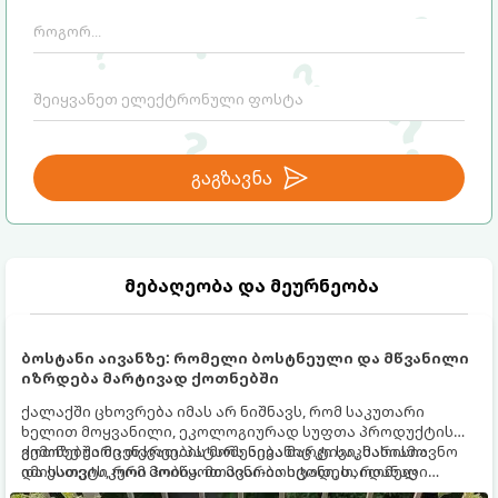
გაგზავნა
მებაღეობა და მეურნეობა
ბოსტანი აივანზე: რომელი ბოსტნეული და მწვანილი
იზრდება მარტივად ქოთნებში
ქალაქში ცხოვრება იმას არ ნიშნავს, რომ საკუთარი
ხელით მოყვანილი, ეკოლოგიურად სუფთა პროდუქტის
გემოზე უარი თქვათ. პატარა აივანიც კი საკმარისია
ქოთნებში მცენარეების მოშენება მარტივი, სასიამოვნო
იმისათვის, რომ მოიწყოთ მინი-ბოსტანი, საიდანაც
და ესთეტიკური ჰობია. მთავარია იცოდეთ, რომელი
ყოველდღიურად ახალ, არომატულ მწვანილსა და
კულტურები ეგუებიან ქოთნის პირობებს ყველაზე კარგად