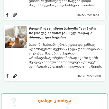
ეზოში ან ქიმწმენდაში წაღება დიდი
ძალისხმევასა და ფინანსებს მოითხოვს.
სინამდვილეში, არსებობს რამდენიმე
ეფექტური, ბიუჯეტური და აპრობირებული
2026/07/24 09:31
მეთოდი, რომელთა დახმარებითაც
შეძლებთ ხალიჩის ადგილზევე გაწმენდას,
ლაქების ამოყვანასა და პირვანდელი
როგორ დააყენოთ სახლში "ალპური
სიახლის დაბრუნებას.
სიგრილე": ამისთვის სულ რაღაც 2
პროდუქტია საჭირო
სახლში სასიამოვნო, სუფთა და ჯანსაღი
ატმოსფეროს შექმნა ყველა დიასახლისის
ოცნებაა. მაღაზიის ჰაერის
არომატიზატორები ხშირად ძვირი ღირს,
შეიცავს ქიმიურ ნივთიერებებს და ბევრს
ალერგიას ან თავის ტკივილსაც კი უწვევს.
სინამდვილეში, ნამდვილი „ალპური
სიგრილისა“ და სიახლის ეფექტის მიღწევა
2026/07/22 12:00
სრულიად ბუნებრივი, უსაფრთხო და
ბიუჯეტური გზით არის შესაძლებელი.
ამისათვის სულ რაღაც 2 უბრალო
ინგრედიენტი დაგჭირდებათ, რომლებიც
სავარაუდოდ უკვე გაქვთ სამზარეულოში!
დასვი კითხვა