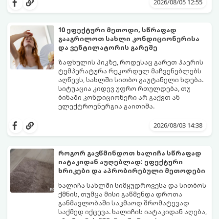
კუთხე მცირე ფართში:
2026/08/05 12:55
10 ეფექტური მეთოდი, სწრაფად
გააგრილოთ სახლი კონდიციონერისა
და ვენტილატორის გარეშე
ზაფხულის პიკზე, როდესაც გარეთ ჰაერის
ტემპერატურა რეკორდულ მაჩვენებლებს
აღწევს, სახლში სითბო გაუტანელი ხდება.
სიტუაცია კიდევ უფრო რთულდება, თუ
ბინაში კონდიციონერი არ გაქვთ ან
ელექტროენერგია გაითიშა.
საბედნიეროდ, არსებობს ფიზიკის მარტივი
კანონები და გამოცდილი ყოფითი ხრიკები,
2026/08/03 14:38
რომლებიც დაგეხმარებათ, საგრძნობლად
დაწიოთ ტემპერატურა სახლში და შექმნათ
სასიამოვნო სიგრილე სპეციალური
როგორ გავწმინდოთ ხალიჩა სწრაფად
ტექნიკის გარეშეც.
იატაკიდან აუღებლად: ეფექტური
გთავაზობთ 10 საუკეთესო და
ხრიკები და აპრობირებული მეთოდები
ხელმისაწვდომ მეთოდს:
ხალიჩა სახლში სიმყუდროვესა და სითბოს
ქმნის, თუმცა მისი გაწმენდა დროთა
განმავლობაში საკმაოდ შრომატევად
საქმედ იქცევა. ხალიჩის იატაკიდან აღება,