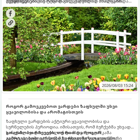
ქვედა ფენებიდან ტენი დამოუკიდებლად მოიპოვონ.
შეხვდნენ.
ოქროს წესებს, თუ როგორ გადავარჩინოთ ახალგაზრდა
ხეები ზაფხულის სიცხეში:
2026/08/03 15:24
როგორ გამოვკვებოთ ვარდები ზაფხულში უხვი
ყვავილობისა და არომატისთვის
ზაფხული ვარდების აქტიური ყვავილობისა და
სურნელების პერიოდია. იმისათვის, რომ ბუჩქებმა უხვად,
ხანგრძლივად იყვავილონ და მსხვილი, კაშკაშა
გთავაზობთ რჩევებს, თუ რით და როგორ
კვირტები გამოიტანონ, მათ რეგულარული და სწორი
გამოვკვებოთ ვარდები ზაფხულში საუკეთესო