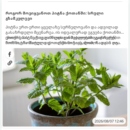
როგორ მოვიყვანოთ პიტნა ქოთანში: სრული
გზამკვლევი
პიტნა ერთ-ერთი ყველაზე სურნელოვანი და ადვილად
გასაზრდელი მცენარეა. ის იდეალურად ეგუება ქოთანში
ცხოვრებას, მეტიც, გამოცდილი მებაღეები გვირჩევენ,
ქოთნის პიტნა მთელი წლის განმავლობაში გაგახარებთ
რომ პიტნა მხოლოდ ქოთანში მოვიყვანოთ, რადგან ღია
ნორჩი, არომატული ფოთლებით ჩაის, ლიმონათისა თუ
გრუნტში (ბაღში) დარგვისას ის ფესვებით ძალიან
კერძებისთვის.
სწრაფად ვრცელდება და სხვა მცენარეებს ავიწროებს.
2026/08/07 12:46