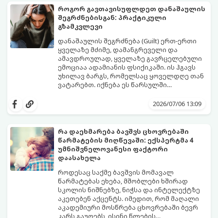
წესი:
როგორ გავთავისუფლდეთ დანაშაულის
შეგრძნებისგან: პრაქტიკული
გზამკვლევი
დანაშაულის შეგრძნება (Guilt) ერთ-ერთი
ყველაზე მძიმე, დამანგრეველი და
ამავდროულად, ყველაზე გავრცელებული
ემოციაა ადამიანის ფსიქიკაში. ის ჰგავს
უხილავ ბარგს, რომელსაც ყოველდღე თან
ვატარებთ. იქნება ეს წარსულში
დაშვებული შეცდომა, ვინმესთვის გულის
ფსიქოთერაპიაში მიიჩნევა, რომ
ტკენა, ოჯახის წევრებისთვის
დანაშაულის გრძნობას აქვს თავისი
2026/07/06 13:09
არასაკმარისი დროის დათმობა თუ
დადებითი, ევოლუციური ფუნქციაც ის
საკუთარი თავის მიმართ წაყენებული
გვკარნახობს, როდის დავარღვიეთ
გადაჭარბებული მოთხოვნები
საკუთარი თუ საზოგადოებრივი მორალური
რა დაეხმარება ბავშვს ცხოვრებაში
-დანაშაულის განცდა შიგნიდან ფიტავს
კოდექსი. თუმცა, როდესაც ეს ემოცია
წარმატების მიღწევაში: ექსპერტმა 4
ადამიანს და ართმევს მას აწმყოთი
ქრონიკულ ფორმას იღებს, ის ნევროზულ,
გთავაზობთ პრაქტიკულ, ფსიქოლოგიურ
უმნიშვნელოვანესი ფაქტორი
ტკბობის უნარს.
ტოქსიკურ სინდრომად იქცევა.
გზამკვლევს, თუ როგორ დაამუშაოთ
დაასახელა
წარსულის შეცდომები და
გათავისუფლდეთ ამ მძიმე ტვირთისგან:
როდესაც საქმე ბავშვის მომავალ
წარმატებას ეხება, მშობლები ხშირად
სკოლის ნიშნებზე, ნიჭსა და ინტელექტზე
აკეთებენ აქცენტს. იმედით, რომ მაღალი
აკადემიური მოსწრება ცხოვრებაში ბევრ
კარს გაუღებს, ისინი წლების