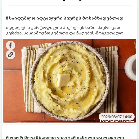
8 საიდუმლო იდეალური პიურეს მოსამზადებლად
იდეალური კარტოფილის პიურე - ეს ნაზი, ჰაეროვანი
კერძია, სასიამოვნო გემოთი და ნაღების-მოყვითალო
ფერით. მისი მომზადება ძალიან მარტივია, მაგრამ
არსებობს რამდენიმე საიდუმლო, რომლებიც უნდა
იცოდეთ, რომ პიურე იდეალურად გემრიელი გამოვიდეს.
2026/08/07 14:00
როგორ მოვამზადოთ ვეგეტარიანული ფალაფელი