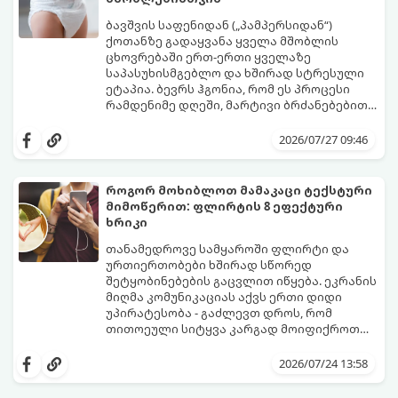
ბავშვის საფენიდან („პამპერსიდან“)
ქოთანზე გადაყვანა ყველა მშობლის
ცხოვრებაში ერთ-ერთი ყველაზე
საპასუხისმგებლო და ხშირად სტრესული
ეტაპია. ბევრს ჰგონია, რომ ეს პროცესი
რამდენიმე დღეში, მარტივი ბრძანებებით
წყდება, თუმცა სინამდვილეში ეს არის
გთავაზობთ დეტალურ გზამკვლევს, თუ
ფიზიოლოგიური და ფსიქოლოგიური
როგორ გახადოთ ეს პროცესი
2026/07/27 09:46
მომწიფების პროცესი, რომელიც
უმტკივნეულო როგორც ბავშვისთვის,
ინდივიდუალურ მიდგომასა და
ისე თქვენთვის.
მოთმინებას მოითხოვს.
როგორ მოხიბლოთ მამაკაცი ტექსტური
მიმოწერით: ფლირტის 8 ეფექტური
ხრიკი
თანამედროვე სამყაროში ფლირტი და
ურთიერთობები ხშირად სწორედ
შეტყობინებების გაცვლით იწყება. ეკრანის
მიღმა კომუნიკაციას აქვს ერთი დიდი
უპირატესობა - გაძლევთ დროს, რომ
თითოეული სიტყვა კარგად მოიფიქროთ
და საიდუმლოებით მოცული, მიმზიდველი
თუ გსურთ, რომ მან ტელეფონს თვალი ვერ
იმიჯი შექმნათ.
მოაცილოს და მოუთმენლად ელოდოს
2026/07/24 13:58
თქვენს ყოველ შეტყობინებას, გამოიყენეთ
ფსიქოლოგიაზე დაფუძნებული ეს 10 ოქროს