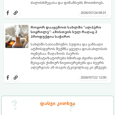
ძალისხმევასა და ფინანსებს მოითხოვს.
სინამდვილეში, არსებობს რამდენიმე
ეფექტური, ბიუჯეტური და აპრობირებული
2026/07/24 09:31
მეთოდი, რომელთა დახმარებითაც
შეძლებთ ხალიჩის ადგილზევე გაწმენდას,
ლაქების ამოყვანასა და პირვანდელი
როგორ დააყენოთ სახლში "ალპური
სიახლის დაბრუნებას.
სიგრილე": ამისთვის სულ რაღაც 2
პროდუქტია საჭირო
სახლში სასიამოვნო, სუფთა და ჯანსაღი
ატმოსფეროს შექმნა ყველა დიასახლისის
ოცნებაა. მაღაზიის ჰაერის
არომატიზატორები ხშირად ძვირი ღირს,
შეიცავს ქიმიურ ნივთიერებებს და ბევრს
ალერგიას ან თავის ტკივილსაც კი უწვევს.
სინამდვილეში, ნამდვილი „ალპური
სიგრილისა“ და სიახლის ეფექტის მიღწევა
2026/07/22 12:00
სრულიად ბუნებრივი, უსაფრთხო და
ბიუჯეტური გზით არის შესაძლებელი.
ამისათვის სულ რაღაც 2 უბრალო
ინგრედიენტი დაგჭირდებათ, რომლებიც
სავარაუდოდ უკვე გაქვთ სამზარეულოში!
დასვი კითხვა