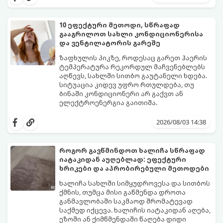
10 ეფექტური მეთოდი, სწრაფად
გააგრილოთ სახლი კონდიციონერისა
და ვენტილატორის გარეშე
ზაფხულის პიკზე, როდესაც გარეთ ჰაერის
ტემპერატურა რეკორდულ მაჩვენებლებს
აღწევს, სახლში სითბო გაუტანელი ხდება.
სიტუაცია კიდევ უფრო რთულდება, თუ
ბინაში კონდიციონერი არ გაქვთ ან
ელექტროენერგია გაითიშა.
საბედნიეროდ, არსებობს ფიზიკის მარტივი
კანონები და გამოცდილი ყოფითი ხრიკები,
2026/08/03 14:38
რომლებიც დაგეხმარებათ, საგრძნობლად
დაწიოთ ტემპერატურა სახლში და შექმნათ
სასიამოვნო სიგრილე სპეციალური
როგორ გავწმინდოთ ხალიჩა სწრაფად
ტექნიკის გარეშეც.
იატაკიდან აუღებლად: ეფექტური
გთავაზობთ 10 საუკეთესო და
ხრიკები და აპრობირებული მეთოდები
ხელმისაწვდომ მეთოდს:
ხალიჩა სახლში სიმყუდროვესა და სითბოს
ქმნის, თუმცა მისი გაწმენდა დროთა
განმავლობაში საკმაოდ შრომატევად
საქმედ იქცევა. ხალიჩის იატაკიდან აღება,
ეზოში ან ქიმწმენდაში წაღება დიდი