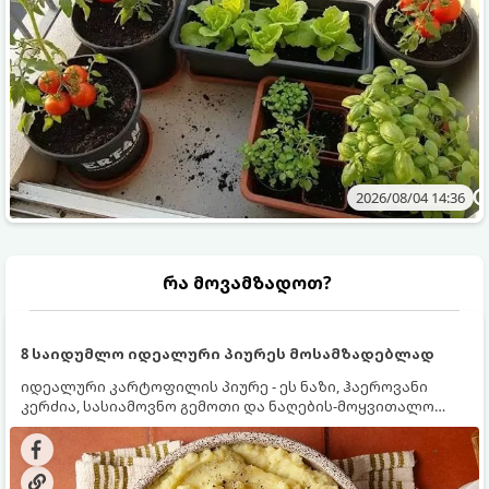
2026/08/04 14:36
რა მოვამზადოთ?
8 საიდუმლო იდეალური პიურეს მოსამზადებლად
იდეალური კარტოფილის პიურე - ეს ნაზი, ჰაეროვანი
კერძია, სასიამოვნო გემოთი და ნაღების-მოყვითალო
ფერით. მისი მომზადება ძალიან მარტივია, მაგრამ
არსებობს რამდენიმე საიდუმლო, რომლებიც უნდა
იცოდეთ, რომ პიურე იდეალურად გემრიელი გამოვიდეს.