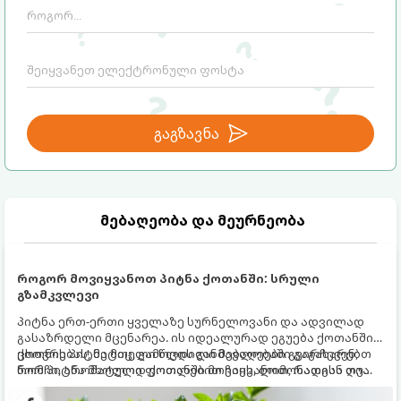
გაგზავნა
მებაღეობა და მეურნეობა
როგორ მოვიყვანოთ პიტნა ქოთანში: სრული
გზამკვლევი
პიტნა ერთ-ერთი ყველაზე სურნელოვანი და ადვილად
გასაზრდელი მცენარეა. ის იდეალურად ეგუება ქოთანში
ცხოვრებას, მეტიც, გამოცდილი მებაღეები გვირჩევენ,
ქოთნის პიტნა მთელი წლის განმავლობაში გაგახარებთ
რომ პიტნა მხოლოდ ქოთანში მოვიყვანოთ, რადგან ღია
ნორჩი, არომატული ფოთლებით ჩაის, ლიმონათისა თუ
გრუნტში (ბაღში) დარგვისას ის ფესვებით ძალიან
კერძებისთვის.