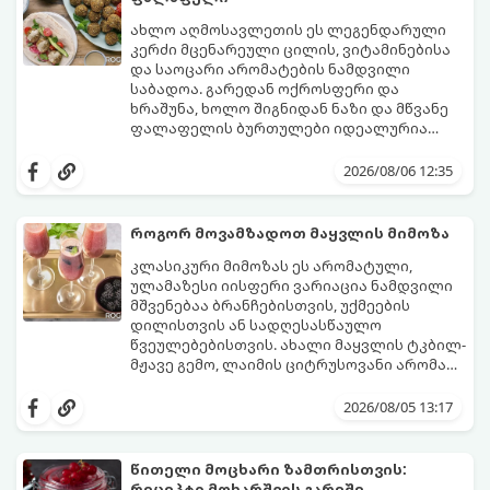
ახლო აღმოსავლეთის ეს ლეგენდარული
კერძი მცენარეული ცილის, ვიტამინებისა
და საოცარი არომატების ნამდვილი
საბადოა. გარედან ოქროსფერი და
ხრაშუნა, ხოლო შიგნიდან ნაზი და მწვანე
ფალაფელის ბურთულები იდეალურია
პიტაში (არაბულ პურში) ჩასადებად,
ამ რეცეპტის მთავარი საიდუმლო იმაში
სალათებთან ერთად ან ტახინის (სესამის)
მდგომარეობს, რომ გამოიყენება
2026/08/06 12:35
სოუსთან მირთმევისთვის.
გამომშრალი და ჩამბალი მუხუდო და არა
დაკონსერვებული, რათა ბურთულებმა
შეწვისას ფორმა იდეალურად შეინარჩუნოს
როგორ მოვამზადოთ მაყვლის მიმოზა
და არ დაიშალოს.
მომზადების დრო: 20 წუთი (დამატებით
კლასიკური მიმოზას ეს არომატული,
მუხუდოს ჩალბობის დრო: 12-24 საათი)
ულამაზესი იისფერი ვარიაცია ნამდვილი
შეწვის დრო: 10–15 წუთი ულუფა: 20–24 ცალი
მშვენებაა ბრანჩებისთვის, უქმეების
ბურთულა (4–6 პორცია)
დილისთვის ან სადღესასწაულო
წვეულებებისთვის. ახალი მაყვლის ტკბილ-
მჟავე გემო, ლაიმის ციტრუსოვანი არომატი
და ცქრიალა ღვინის ბუშტუკები ქმნის
ეს სასმელი მზადდება სულ რაღაც 10 წუთში
საოცრად დახვეწილ და მაგრილებელ
და მის მომზადებას მინიმალური
2026/08/05 13:17
კოქტეილს.
ინგრედიენტები სჭირდება.
მომზადების დრო: 10 წუთი ულუფა: 4–6
პორცია
წითელი მოცხარი ზამთრისთვის:
რეცეპტი მოხარშვის გარეშე