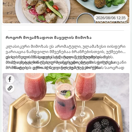
2026/08/06 12:35
როგორ მოვამზადოთ მაყვლის მიმოზა
კლასიკური მიმოზას ეს არომატული, ულამაზესი იისფერი
ვარიაცია ნამდვილი მშვენებაა ბრანჩებისთვის, უქმეების
დილისთვის ან სადღესასწაულო წვეულებებისთვის.
ეს სასმელი მზადდება სულ რაღაც 10 წუთში და მის
ახალი მაყვლის ტკბილ-მჟავე გემო, ლაიმის ციტრუსოვანი
მომზადებას მინიმალური ინგრედიენტები სჭირდება.
არომატი და ცქრიალა ღვინის ბუშტუკები ქმნის საოცრად
მომზადების დრო: 10 წუთი ულუფა: 4–6 პორცია
დახვეწილ და მაგრილებელ კოქტეილს.