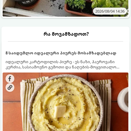
2026/08/04 14:36
რა მოვამზადოთ?
8 საიდუმლო იდეალური პიურეს მოსამზადებლად
იდეალური კარტოფილის პიურე - ეს ნაზი, ჰაეროვანი
კერძია, სასიამოვნო გემოთი და ნაღების-მოყვითალო
ფერით. მისი მომზადება ძალიან მარტივია, მაგრამ
არსებობს რამდენიმე საიდუმლო, რომლებიც უნდა
იცოდეთ, რომ პიურე იდეალურად გემრიელი გამოვიდეს.