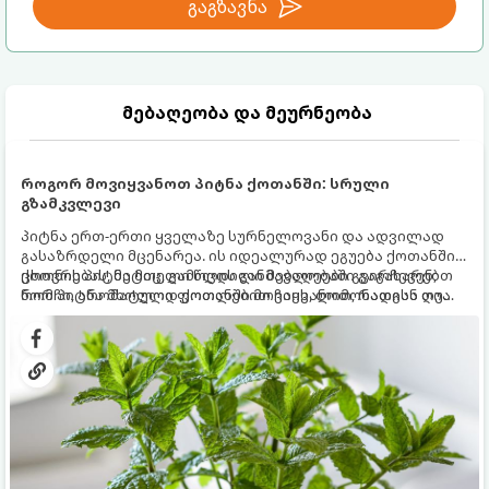
გაგზავნა
მებაღეობა და მეურნეობა
როგორ მოვიყვანოთ პიტნა ქოთანში: სრული
გზამკვლევი
პიტნა ერთ-ერთი ყველაზე სურნელოვანი და ადვილად
გასაზრდელი მცენარეა. ის იდეალურად ეგუება ქოთანში
ცხოვრებას, მეტიც, გამოცდილი მებაღეები გვირჩევენ,
ქოთნის პიტნა მთელი წლის განმავლობაში გაგახარებთ
რომ პიტნა მხოლოდ ქოთანში მოვიყვანოთ, რადგან ღია
ნორჩი, არომატული ფოთლებით ჩაის, ლიმონათისა თუ
გრუნტში (ბაღში) დარგვისას ის ფესვებით ძალიან
კერძებისთვის.
სწრაფად ვრცელდება და სხვა მცენარეებს ავიწროებს.