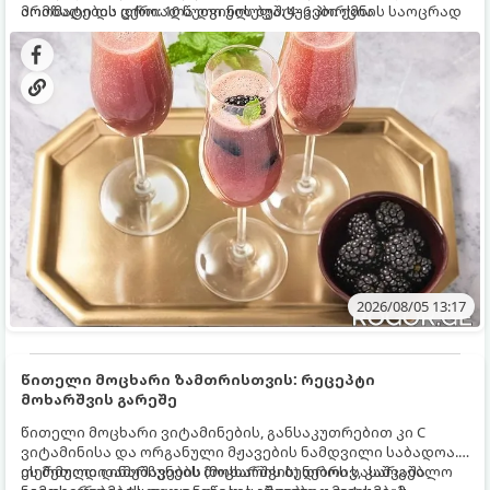
არომატი და ცქრიალა ღვინის ბუშტუკები ქმნის საოცრად
მომზადების დრო: 10 წუთი ულუფა: 4–6 პორცია
დახვეწილ და მაგრილებელ კოქტეილს.
2026/08/05 13:17
წითელი მოცხარი ზამთრისთვის: რეცეპტი
მოხარშვის გარეშე
წითელი მოცხარი ვიტამინების, განსაკუთრებით კი C
ვიტამინისა და ორგანული მჟავების ნამდვილი საბადოა.
თერმული დამუშავების (მოხარშვის) დროს სასარგებლო
ეს მეთოდი ინარჩუნებს მოცხარის ბუნებრივ, კაშკაშა