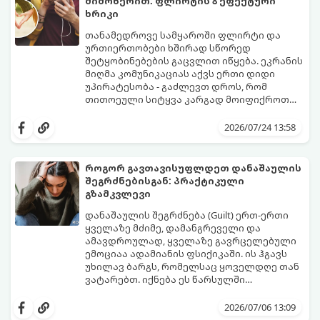
მიმოწერით: ფლირტის 8 ეფექტური
ხრიკი
თანამედროვე სამყაროში ფლირტი და
ურთიერთობები ხშირად სწორედ
შეტყობინებების გაცვლით იწყება. ეკრანის
მიღმა კომუნიკაციას აქვს ერთი დიდი
უპირატესობა - გაძლევთ დროს, რომ
თითოეული სიტყვა კარგად მოიფიქროთ
და საიდუმლოებით მოცული, მიმზიდველი
თუ გსურთ, რომ მან ტელეფონს თვალი ვერ
იმიჯი შექმნათ.
მოაცილოს და მოუთმენლად ელოდოს
2026/07/24 13:58
თქვენს ყოველ შეტყობინებას, გამოიყენეთ
ფსიქოლოგიაზე დაფუძნებული ეს 10 ოქროს
წესი:
როგორ გავთავისუფლდეთ დანაშაულის
შეგრძნებისგან: პრაქტიკული
გზამკვლევი
დანაშაულის შეგრძნება (Guilt) ერთ-ერთი
ყველაზე მძიმე, დამანგრეველი და
ამავდროულად, ყველაზე გავრცელებული
ემოციაა ადამიანის ფსიქიკაში. ის ჰგავს
უხილავ ბარგს, რომელსაც ყოველდღე თან
ვატარებთ. იქნება ეს წარსულში
დაშვებული შეცდომა, ვინმესთვის გულის
ფსიქოთერაპიაში მიიჩნევა, რომ
ტკენა, ოჯახის წევრებისთვის
დანაშაულის გრძნობას აქვს თავისი
2026/07/06 13:09
არასაკმარისი დროის დათმობა თუ
დადებითი, ევოლუციური ფუნქციაც ის