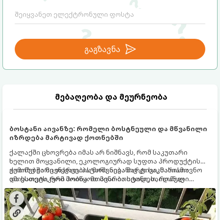
გაგზავნა
მებაღეობა და მეურნეობა
ბოსტანი აივანზე: რომელი ბოსტნეული და მწვანილი
იზრდება მარტივად ქოთნებში
ქალაქში ცხოვრება იმას არ ნიშნავს, რომ საკუთარი
ხელით მოყვანილი, ეკოლოგიურად სუფთა პროდუქტის
გემოზე უარი თქვათ. პატარა აივანიც კი საკმარისია
ქოთნებში მცენარეების მოშენება მარტივი, სასიამოვნო
იმისათვის, რომ მოიწყოთ მინი-ბოსტანი, საიდანაც
და ესთეტიკური ჰობია. მთავარია იცოდეთ, რომელი
ყოველდღიურად ახალ, არომატულ მწვანილსა და
კულტურები ეგუებიან ქოთნის პირობებს ყველაზე კარგად
ბოსტნეულს მოკრეფთ.
და როგორ მოუაროთ მათ სწორად.