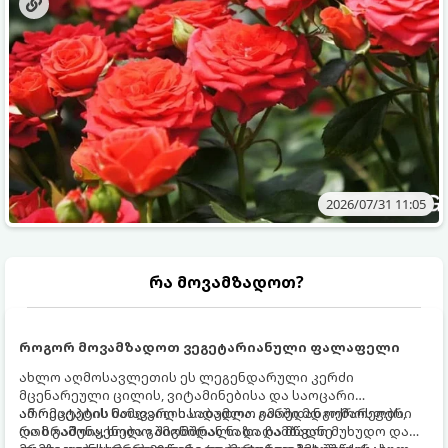
2026/07/31 11:05
რა მოვამზადოთ?
როგორ მოვამზადოთ ვეგეტარიანული ფალაფელი
ახლო აღმოსავლეთის ეს ლეგენდარული კერძი
მცენარეული ცილის, ვიტამინებისა და საოცარი
არომატების ნამდვილი საბადოა. გარედან ოქროსფერი
ამ რეცეპტის მთავარი საიდუმლო იმაში მდგომარეობს,
და ხრაშუნა, ხოლო შიგნიდან ნაზი და მწვანე
რომ გამოიყენება გამომშრალი და ჩამბალი მუხუდო და