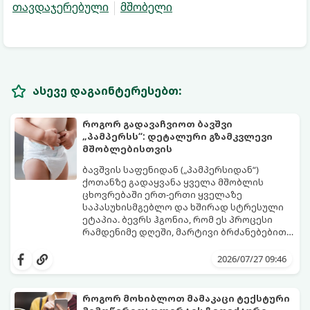
თავდაჯერებული
მშობელი
ასევე დაგაინტერესებთ:
როგორ გადავაჩვიოთ ბავშვი
„პამპერსს“: დეტალური გზამკვლევი
მშობლებისთვის
ბავშვის საფენიდან („პამპერსიდან“)
ქოთანზე გადაყვანა ყველა მშობლის
ცხოვრებაში ერთ-ერთი ყველაზე
საპასუხისმგებლო და ხშირად სტრესული
ეტაპია. ბევრს ჰგონია, რომ ეს პროცესი
რამდენიმე დღეში, მარტივი ბრძანებებით
წყდება, თუმცა სინამდვილეში ეს არის
გთავაზობთ დეტალურ გზამკვლევს, თუ
ფიზიოლოგიური და ფსიქოლოგიური
როგორ გახადოთ ეს პროცესი
2026/07/27 09:46
მომწიფების პროცესი, რომელიც
უმტკივნეულო როგორც ბავშვისთვის,
ინდივიდუალურ მიდგომასა და
ისე თქვენთვის.
მოთმინებას მოითხოვს.
როგორ მოხიბლოთ მამაკაცი ტექსტური