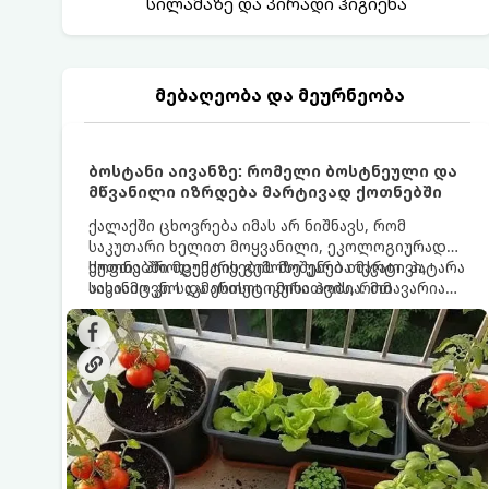
სილამაზე და პირადი ჰიგიენა
მებაღეობა და მეურნეობა
ბოსტანი აივანზე: რომელი ბოსტნეული და
მწვანილი იზრდება მარტივად ქოთნებში
ქალაქში ცხოვრება იმას არ ნიშნავს, რომ
საკუთარი ხელით მოყვანილი, ეკოლოგიურად
სუფთა პროდუქტის გემოზე უარი თქვათ. პატარა
ქოთნებში მცენარეების მოშენება მარტივი,
აივანიც კი საკმარისია იმისათვის, რომ
სასიამოვნო და ესთეტიკური ჰობია. მთავარია
მოიწყოთ მინი-ბოსტანი, საიდანაც
იცოდეთ, რომელი კულტურები ეგუებიან
ყოველდღიურად ახალ, არომატულ მწვანილსა
ქოთნის პირობებს ყველაზე კარგად და როგორ
და ბოსტნეულს მოკრეფთ.
მოუაროთ მათ სწორად.