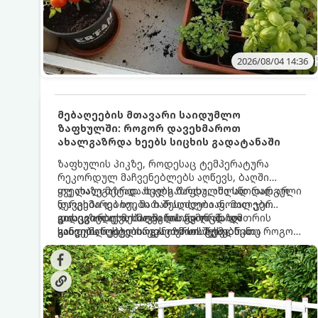
2026/08/04 14:36
მებაღეების მთავარი საიდუმლო
ზაფხულში: როგორ დავეხმაროთ
ახალგაზრდა ხეებს სიცხის გადატანაში
ზაფხულის პიკზე, როდესაც ტემპერატურა
რეკორდულ მაჩვენებლებს აღწევს, ბაღში
ყველაზე მეტად ახალგაზრდა, ახლად დარგული
თუ ახალგაზრდა ხეებს ზაფხულში სწორად არ
ნერგები და ხეები ზარალდებიან. მათ ჯერ
დავეხმარებით, მათ შესაძლოა ფოთლები
კიდევ არ აქვთ საკმარისად ღრმა და
დასცვივდეთ, ხმობა დაიწყონ ან ზამთრის
გთავაზობთ მებაღეების გამოცდილ
განვითარებული ფესვთა სისტემა, რათა
ყინვებს სუსტი ორგანიზმით შეხვდნენ.
საიდუმლოებებსა და ოქროს წესებს, თუ როგორ
ნიადაგის ქვედა ფენებიდან ტენი
გადავარჩინოთ ახალგაზრდა ხეები ზაფხულის
დამოუკიდებლად მოიპოვონ.
სიცხეში: