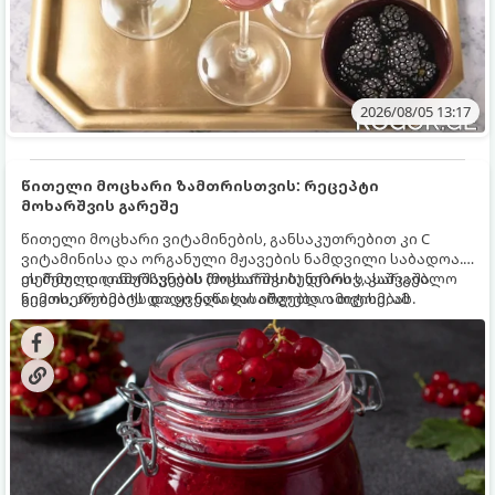
2026/08/05 13:17
წითელი მოცხარი ზამთრისთვის: რეცეპტი
მოხარშვის გარეშე
წითელი მოცხარი ვიტამინების, განსაკუთრებით კი C
ვიტამინისა და ორგანული მჟავების ნამდვილი საბადოა.
თერმული დამუშავების (მოხარშვის) დროს სასარგებლო
ეს მეთოდი ინარჩუნებს მოცხარის ბუნებრივ, კაშკაშა
ნივთიერებების დიდი ნაწილი იშლება. ამიტომ, ამ
გემოს, არომატს და ყველა სასარგებლო თვისებას.
კენკრის ზამთრისთვის შესანახად საუკეთესო გზა
„ცოცხალი ჯემის“ მომზადებაა - მოხარშვის გარეშე.