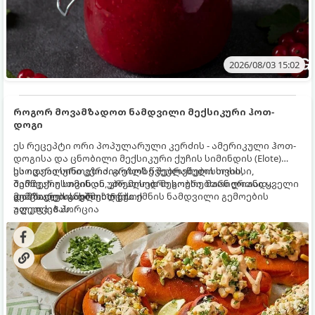
2026/08/03 15:02
როგორ მოვამზადოთ ნამდვილი მექსიკური ჰოთ-
დოგი
ეს რეცეპტი ორი პოპულარული კერძის - ამერიკული ჰოთ-
დოგისა და ცნობილი მექსიკური ქუჩის სიმინდის (Elote)
საოცარი სინთეზია. გრილზე შებრაწული სოსისი,
ეს იდეალური კერძია ეზოს წვეულებებისთვის,
შემწვარი სიმინდი, კრემისებრი სოუსი, მარილიანი ყველი
ბარბექიუსთვის ან უბრალოდ მეგობრებთან ერთად
და ცხარე სანელებლები ქმნის ნამდვილი გემოების
გემრიელი ვახშმისთვის.
მომზადების დრო: 15 წუთი
აფეთქებას.
ულუფა: 8 პორცია