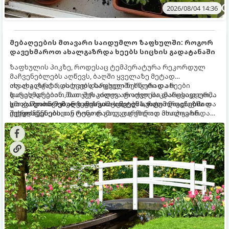
2026/08/04 14:36
მებაღეების მთავარი საიდუმლო ზაფხულში: როგორ
დავეხმაროთ ახალგაზრდა ხეებს სიცხის გადატანაში
ზაფხულის პიკზე, როდესაც ტემპერატურა რეკორდულ
მაჩვენებლებს აღწევს, ბაღში ყველაზე მეტად
ახალგაზრდა, ახლად დარგული ნერგები და ხეები
თუ ახალგაზრდა ხეებს ზაფხულში სწორად არ
ზარალდებიან. მათ ჯერ კიდევ არ აქვთ საკმარისად ღრმა
დავეხმარებით, მათ შესაძლოა ფოთლები დასცვივდეთ,
და განვითარებული ფესვთა სისტემა, რათა ნიადაგის
ხმობა დაიწყონ ან ზამთრის ყინვებს სუსტი ორგანიზმით
გთავაზობთ მებაღეების გამოცდილ საიდუმლოებებსა და
ქვედა ფენებიდან ტენი დამოუკიდებლად მოიპოვონ.
შეხვდნენ.
ოქროს წესებს, თუ როგორ გადავარჩინოთ ახალგაზრდა
ხეები ზაფხულის სიცხეში: