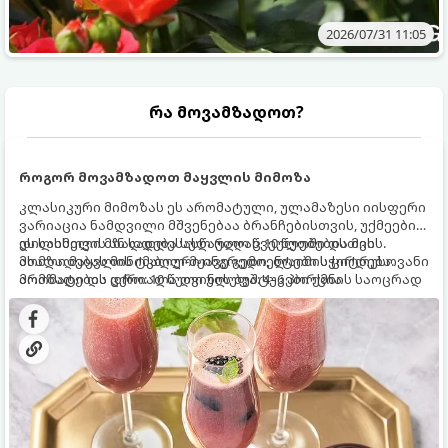
2026/07/31 11:05
რა მოვამზადოთ?
როგორ მოვამზადოთ მაყვლის მიმოზა
კლასიკური მიმოზას ეს არომატული, ულამაზესი იისფერი
ვარიაცია ნამდვილი მშვენებაა ბრანჩებისთვის, უქმეების
დილისთვის ან სადღესასწაულო წვეულებებისთვის.
ეს სასმელი მზადდება სულ რაღაც 10 წუთში და მის
ახალი მაყვლის ტკბილ-მჟავე გემო, ლაიმის ციტრუსოვანი
მომზადებას მინიმალური ინგრედიენტები სჭირდება.
არომატი და ცქრიალა ღვინის ბუშტუკები ქმნის საოცრად
მომზადების დრო: 10 წუთი ულუფა: 4–6 პორცია
დახვეწილ და მაგრილებელ კოქტეილს.