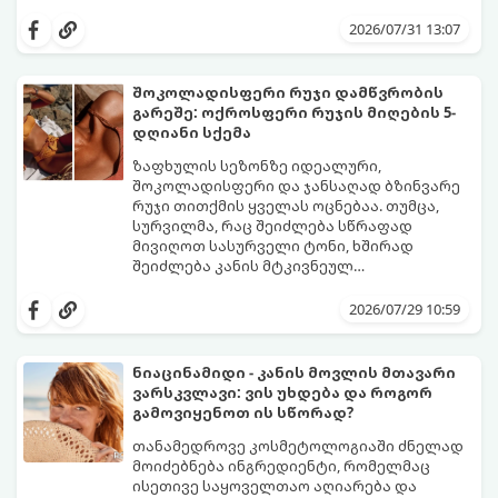
შუადღისთვის უკვე გვიმტყუნა და
მთავარია გვახსოვდეს:
თავად ოფლს
იღლიებში უსიამოვნო სუნი გაჩნდა,
სუნი არ აქვს. სუნს აჩენენ ბაქტერიები,
2026/07/31 13:07
პანიკაში ჩავარდნა არ ღირს.
რომლებიც იღლიის ნოტიო გარემოში
მომენტალურად მრავლდებიან.
შესაბამისად, ჩვენი მიზანია ამ
შოკოლადისფერი რუჯი დამწვრობის
ბაქტერიების განადგურება და კანის
გარეშე: ოქროსფერი რუჯის მიღების 5-
გამოშრობა.
აი, 5 ყველაზე ეფექტური,
დღიანი სქემა
აპრობირებული და ნაცადი ხერხი,
რომლებიც ნებისმიერ ოფისში, კაფესა
ზაფხულის სეზონზე იდეალური,
თუ საზოგადოებრივ ტუალეტში, სულ
შოკოლადისფერი და ჯანსაღად ბზინვარე
რაღაც 2 წუთში გადაგარჩენთ:
რუჯი თითქმის ყველას ოცნებაა. თუმცა,
სურვილმა, რაც შეიძლება სწრაფად
მივიღოთ სასურველი ტონი, ხშირად
შეიძლება კანის მტკივნეულ
დამწვრობამდე, სიწითლემდე და
კანს სჭირდება დრო, რათა უსაფრთხოდ
აცილებამდე მიგვიყვანოს.
გამოიმუშაოს მელანინი - პიგმენტი,
2026/07/29 10:59
რომელიც მას ოქროსფერ ელფერს ანიჭებს.
დერმატოლოგების მიერ შემუშავებული ეს
5-დღიანი სქემა დაგეხმარებათ, მიიღოთ
ნიაცინამიდი - კანის მოვლის მთავარი
ღრმა, თანაბარი და ხანგრძლივი რუჯი
ვარსკვლავი: ვის უხდება და როგორ
კანის ჯანმრთელობის დაზიანების გარეშე.
გამოვიყენოთ ის სწორად?
თანამედროვე კოსმეტოლოგიაში ძნელად
მოიძებნება ინგრედიენტი, რომელმაც
ისეთივე საყოველთაო აღიარება და