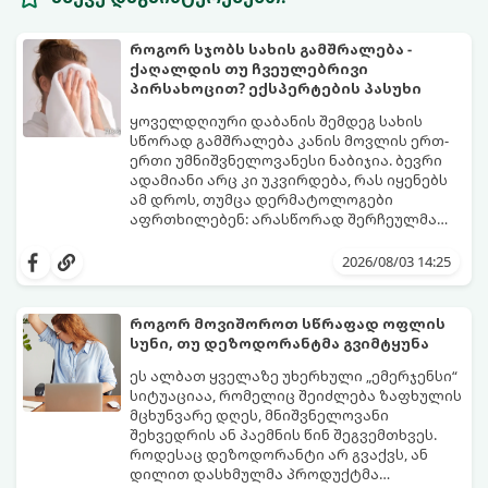
როგორ სჯობს სახის გამშრალება -
ქაღალდის თუ ჩვეულებრივი
პირსახოცით? ექსპერტების პასუხი
ყოველდღიური დაბანის შემდეგ სახის
სწორად გამშრალება კანის მოვლის ერთ-
ერთი უმნიშვნელოვანესი ნაბიჯია. ბევრი
ადამიანი არც კი უკვირდება, რას იყენებს
ამ დროს, თუმცა დერმატოლოგები
აფრთხილებენ: არასწორად შერჩეულმა
პირსახოცმა შესაძლოა გამოიწვიოს
მოდით, განვიხილოთ, რომელია უკეთესი
გამონაყარი, კანის გაღიზიანება და
კანის ჯანმრთელობისთვის - ტრადიციული
2026/08/03 14:25
ფორების დაცობა.
ნაჭრის პირსახოცი თუ ერთჯერადი
ქაღალდის ხელსახოცი?
როგორ მოვიშოროთ სწრაფად ოფლის
სუნი, თუ დეზოდორანტმა გვიმტყუნა
ეს ალბათ ყველაზე უხერხული „ემერჯენსი“
სიტუაციაა, რომელიც შეიძლება ზაფხულის
მცხუნვარე დღეს, მნიშვნელოვანი
შეხვედრის ან პაემნის წინ შეგვემთხვეს.
როდესაც დეზოდორანტი არ გვაქვს, ან
დილით დასხმულმა პროდუქტმა