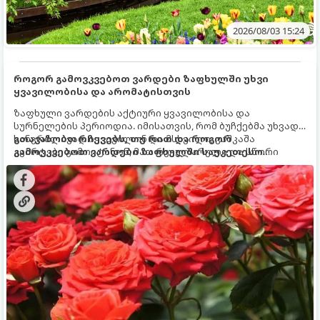
2026/08/03 15:24
როგორ გამოვკვებოთ ვარდები ზაფხულში უხვი
ყვავილობისა და არომატისთვის
ზაფხული ვარდების აქტიური ყვავილობისა და
სურნელების პერიოდია. იმისათვის, რომ ბუჩქებმა უხვად,
ხანგრძლივად იყვავილონ და მსხვილი, კაშკაშა
გთავაზობთ რჩევებს, თუ რით და როგორ
კვირტები გამოიტანონ, მათ რეგულარული და სწორი
გამოვკვებოთ ვარდები ზაფხულში საუკეთესო
გამოკვება სჭირდებათ. ზაფხულის პერიოდში მცენარის
შედეგის მისაღწევად:
მოთხოვნილებები იცვლება, ამიტომ მნიშვნელოვანია
ვიცოდეთ, რომელი სასუქები გამოიყენება ამ დროს.