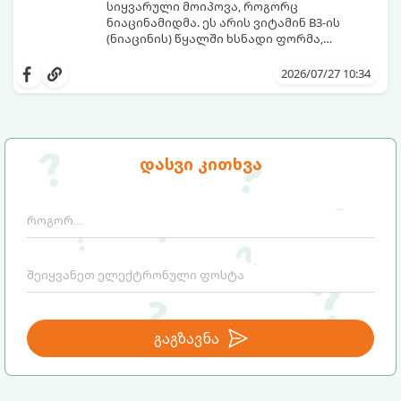
სიყვარული მოიპოვა, როგორც
ნიაცინამიდმა. ეს არის ვიტამინ B3-ის
(ნიაცინის) წყალში ხსნადი ფორმა,
რომელიც თითქმის ყველა ტიპის
განვიხილოთ, რატომ გახდა ნიაცინამიდი
კანისთვის ნამდვილი „მაშველი რგოლია“.
თავის მოვლის რუტინის შეუცვლელი
2026/07/27 10:34
ნაწილი, ვისთვის არის ის განკუთვნილი და
როგორ უნდა გამოვიყენოთ ის
მაქსიმალური ეფექტის მისაღწევად.
დასვი კითხვა
გაგზავნა