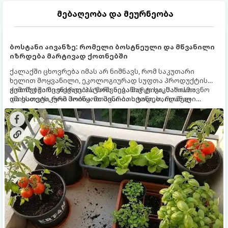
მებაღეობა და მეურნეობა
ბოსტანი აივანზე: რომელი ბოსტნეული და მწვანილი
იზრდება მარტივად ქოთნებში
ქალაქში ცხოვრება იმას არ ნიშნავს, რომ საკუთარი
ხელით მოყვანილი, ეკოლოგიურად სუფთა პროდუქტის
გემოზე უარი თქვათ. პატარა აივანიც კი საკმარისია
ქოთნებში მცენარეების მოშენება მარტივი, სასიამოვნო
იმისათვის, რომ მოიწყოთ მინი-ბოსტანი, საიდანაც
და ესთეტიკური ჰობია. მთავარია იცოდეთ, რომელი
ყოველდღიურად ახალ, არომატულ მწვანილსა და
კულტურები ეგუებიან ქოთნის პირობებს ყველაზე კარგად
ბოსტნეულს მოკრეფთ.
და როგორ მოუაროთ მათ სწორად.